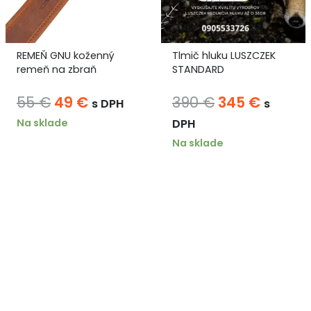
REMEŇ GNU koženný
Tlmič hluku LUSZCZEK
remeň na zbraň
STANDARD
na
Pôvodná
Aktuálna
Pôvodná
Aktuál
55
€
49
€
390
€
345
€
s DPH
s
cena
cena
cena
cena
Na sklade
DPH
bola:
je:
bola:
je:
Na sklade
55 €.
49 €.
390 €.
345 €.