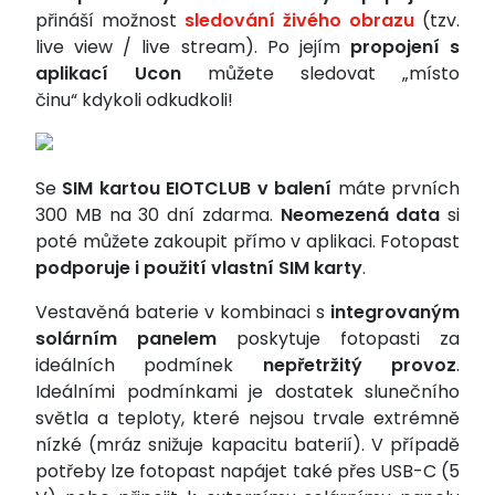
přináší možnost
sledování živého obrazu
(tzv.
live view / live stream). Po jejím
propojení s
aplikací Ucon
můžete sledovat „místo
činu“ kdykoli odkudkoli!
Se
SIM kartou EIOTCLUB v balení
máte prvních
300 MB na 30 dní zdarma.
Neomezená data
si
poté můžete zakoupit přímo v aplikaci. Fotopast
podporuje i použití vlastní SIM karty
.
Vestavěná baterie v kombinaci s
integrovaným
solárním panelem
poskytuje fotopasti za
ideálních podmínek
nepřetržitý provoz
.
Ideálními podmínkami je dostatek slunečního
světla a teploty, které nejsou trvale extrémně
nízké (mráz snižuje kapacitu baterií). V případě
potřeby lze fotopast napájet také přes USB-C (5