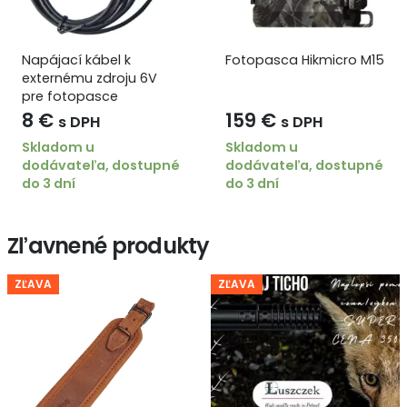
Napájací kábel k
Fotopasca Hikmicro M15
externému zdroju 6V
pre fotopasce
TenoTrail
8
€
159
€
s DPH
s DPH
Skladom u
Skladom u
dodávateľa, dostupné
dodávateľa, dostupné
do 3 dní
do 3 dní
Zľavnené produkty
ZĽAVA
ZĽAVA