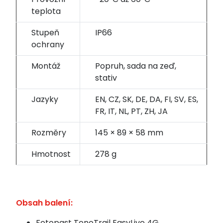
teplota
Stupeň
IP66
ochrany
Montáž
Popruh, sada na zeď,
stativ
Jazyky
EN, CZ, SK, DE, DA, FI, SV, ES,
FR, IT, NL, PT, ZH, JA
Rozměry
145 × 89 × 58 mm
Hmotnost
278 g
Obsah
balení:
Fotopast TenoTrail EasyLive 4G