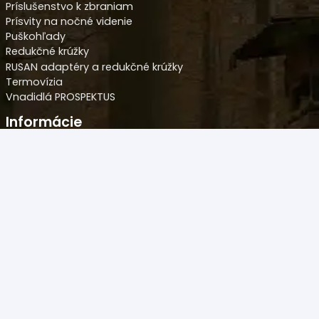
Príslušenstvo k zbraniam
Prísvity na nočné videnie
Puškohľady
Redukčné krúžky
RUSAN adaptéry a redukčné krúžky
Termovízia
Vnadidlá PROSPEKTUS
Informácie
Obchodné podmienky
Ochrana osobných údajov
Reklamačný formulár
Odstúpenie od kúpnej zmluvy
Kontrolný šanón
Oznam o bezpečnosti produktov Prospektus
Kontakt
Predajňa
Novozámocká 120 Areál PCT, 94905 Nitra – Krškany