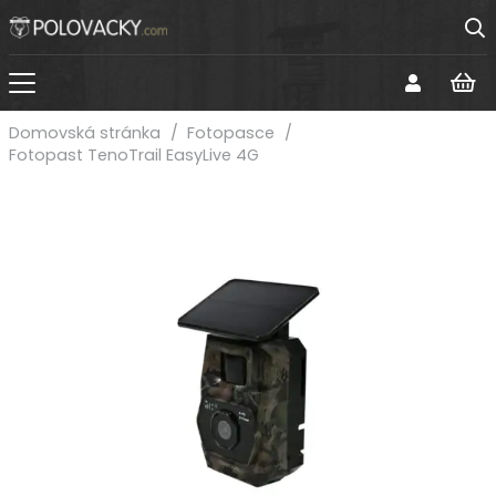
Domovská stránka
/
Fotopasce
/
Fotopast TenoTrail EasyLive 4G