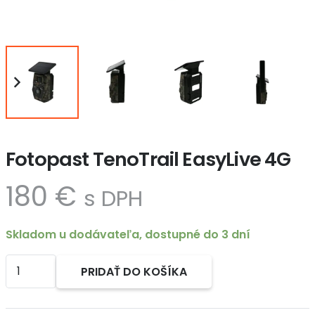
Fotopast TenoTrail EasyLive 4G
180
€
s DPH
Skladom u dodávateľa, dostupné do 3 dní
množstvo
PRIDAŤ DO KOŠÍKA
Fotopast
Alternative:
TenoTrail
EasyLive