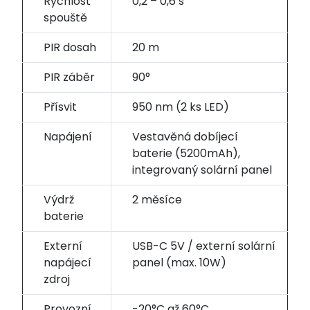
Rychlost
0,2 – 0,6 s
spouště
PIR dosah
20 m
PIR záběr
90°
Přísvit
950 nm (2 ks LED)
Napájení
Vestavěná dobíjecí
baterie (5200mAh),
integrovaný solární panel
Výdrž
2 měsíce
baterie
Externí
USB-C 5V / externí solární
napájecí
panel (max. 10W)
zdroj
Provozní
-20°C až 60°C