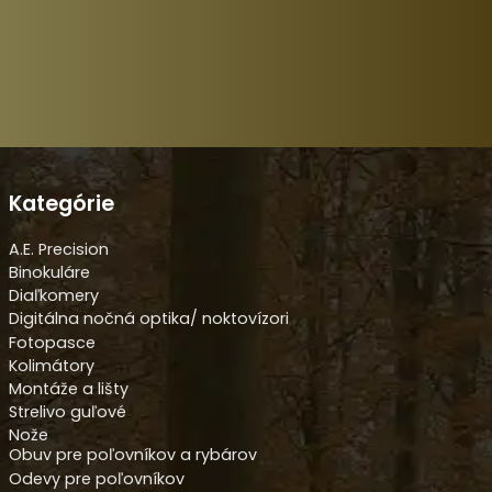
Kategórie
A.E. Precision
Binokuláre
Diaľkomery
Digitálna nočná optika/ noktovízori
Fotopasce
Kolimátory
Montáže a lišty
Strelivo guľové
Nože
Obuv pre poľovníkov a rybárov
Odevy pre poľovníkov