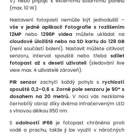
V) nebo připojit k externímu solárnímu panelu
(max. 10 W).
Nastavení fotopasti nemůže být jednodušší –
vše v jedné aplikaci! Fotografie s rozlišením
12MP
nebo
1296P videa
můžete ukládat na
cloudové úložiště nebo na SD kartu do 128 GB
(není součástí balení). Nastavit můžete citlivost
senzoru, interval spouště nebo třeba
sdílet
fotopast až s deseti uživateli
(sledování live
view max. 4 uživatelé zároveň).
PIR senzor
zachytí každý pohyb s
rychlostí
spouště 0,2–0,6 s
.
Zorné pole senzoru je 90° s
dosahem na 20 metrů.
V noci vás nezklame
černobílý obraz díky dvěma infračerveným LED
s vlnovou délkou 950 nm.
S
odolností
IP66
je fotopast chráněna proti
vodě a prachu, takže ji lze využít v náročných