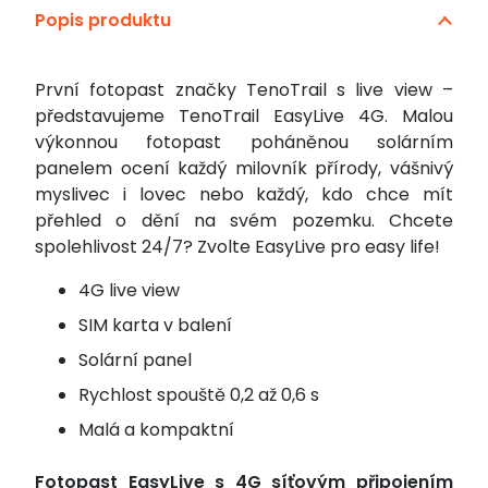
Popis produktu
4G
První fotopast značky TenoTrail s live view –
představujeme TenoTrail EasyLive 4G. Malou
výkonnou fotopast poháněnou solárním
panelem ocení každý milovník přírody, vášnivý
myslivec i lovec nebo každý, kdo chce mít
přehled o dění na svém pozemku. Chcete
spolehlivost 24/7? Zvolte EasyLive pro easy life!
4G live view
SIM karta v balení
Solární panel
Rychlost spouště 0,2 až 0,6 s
Malá a kompaktní
Fotopast EasyLive s 4G síťovým připojením