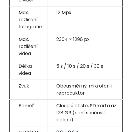
Max.
12 Mpx
rozlišení
fotografie
Max.
2304 × 1296 px
rozlišení
videa
Délka
5 s / 10 s / 20 s / 30 s
videa
Zvuk
Obousměrný, mikrofon i
reproduktor
Paměť
Cloud úložiště, SD karta až
128 GB (není součástí
balení)