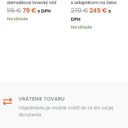
damaškový lovecký nôž
s adaptérom na Zeiss
schinu
a
Pôvodná
Aktuálna
Pôvodná
Aktuál
115
€
79
€
270
€
245
€
s DPH
s
cena
cena
cena
cena
Na sklade
DPH
bola:
je:
bola:
je:
Na sklade
115 €.
79 €.
270 €.
245 €.
VRÁTENIE TOVARU
Objednávku je možné vrátiť do 14 dní od jej
doručenia