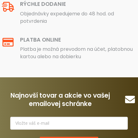
RÝCHLE DODANIE
Objednávky expedujeme do 48 hod. od
potvrdenia
PLATBA ONLINE
Platba je možná prevodom na účet, platobnou
kartou alebo na dobierku
Najnovší tovar a akcie vo vašej
emailovej schránke