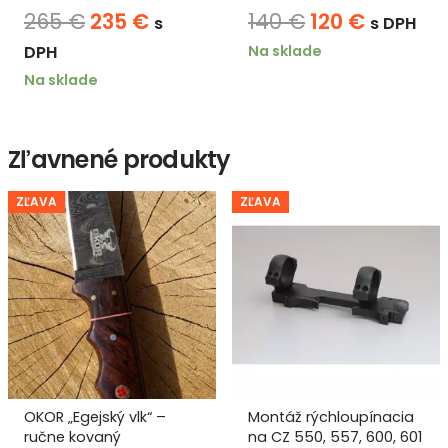
Pôvodná
Aktuálna
Pôvodná
Aktuáln
265
€
235
€
140
€
120
€
s
s DPH
cena
cena
cena
cena
Na sklade
DPH
bola:
je:
bola:
je:
Na sklade
265 €.
235 €.
140 €.
120 €.
Zľavnené produkty
ZĽAVA
ZĽAVA
OKOR „Egejský vlk“ –
Montáž rýchloupínacia
ručne kovaný
na CZ 550, 557, 600, 601