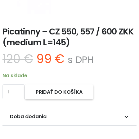
Picatinny – CZ 550, 557 / 600 ZKK
(medium L=145)
Pôvodná
Aktuálna
120
€
99
€
s DPH
cena
cena
bola:
je:
Na sklade
120 €.
99 €.
množstvo
PRIDAŤ DO KOŠÍKA
Picatinny
Alternative:
-
CZ
Doba dodania
550,
557
/