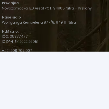
Predajňa
Novozámocká 120 Areál PCT, 94905 Nitra – Krškany
Naše sídlo
Wolfganga Kempelena 877/8, 949 11 Nitra
HLM s.r.o.
IČO: 35977477
IČ DPH: SK 2022126051
+421 908 707 007
+421 905 533 726
polovacky(@)polovacky.com
Upozornenie – Predaj niektorých produktov na diaľku
nie je možný! Produkt sa musí kúpiť osobne na Zbrojný
Preukaz v Nitre na predajni.