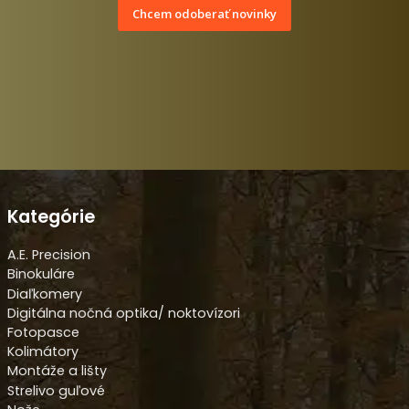
Chcem odoberať novinky
Kategórie
A.E. Precision
Binokuláre
Diaľkomery
Digitálna nočná optika/ noktovízori
Fotopasce
Kolimátory
Montáže a lišty
Strelivo guľové