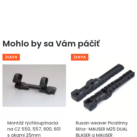
600
ZKK
(medium
L=145)
Mohlo by sa Vám páčiť
ZĽAVA
ZĽAVA
Montáž rýchloupínacia
Rusan weaver Picatinny
na CZ 550, 557, 600, 601
lišta- MAUSER M25 DUAL
s okami 25mm
BLASER a MAUSER