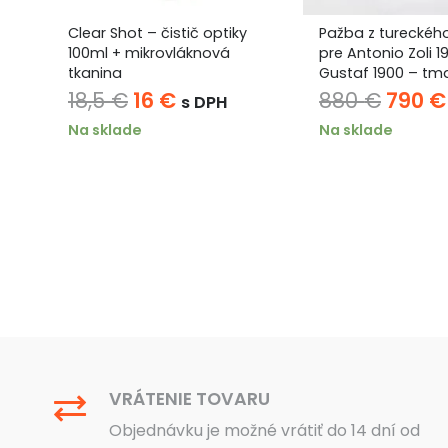
Clear Shot – čistič optiky
Pažba z tureckéh
–
100ml + mikrovláknová
pre Antonio Zoli 1
5
tkanina
Gustaf 1900 – tm
2× Speed Lock
lna
Pôvodná
Aktuálna
Pôvo
18,5
€
16
€
880
€
790
€
s DPH
cena
cena
cena
ku
Na sklade
Na sklade
bola:
je:
bola:
18,5 €.
16 €.
880 €
VRÁTENIE TOVARU
Objednávku je možné vrátiť do 14 dní od