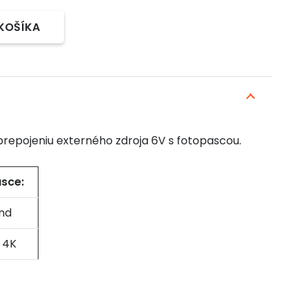
 KOŠÍKA
 prepojeniu externého zdroja 6V s fotopascou.
sce:
nd
 4K