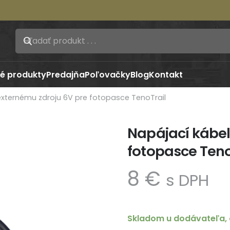
é produkty
Predajňa
Poľovačky
Blog
Kontakt
externému zdroju 6V pre fotopasce TenoTrail
Napájací kábel
fotopasce Teno
8
€
s DPH
Skladom u dodávateľa, 