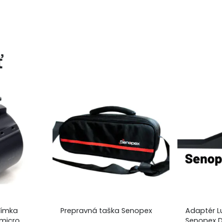
ť
jímka
Prepravná taška Senopex
Adaptér L
kmicro
Senopex D