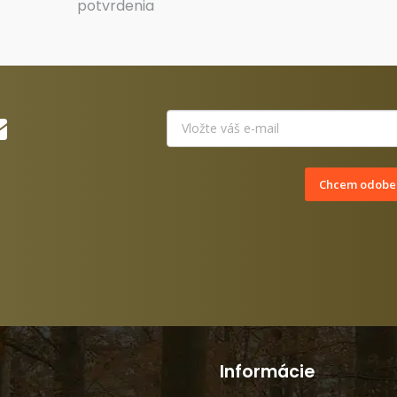
potvrdenia
Chcem odober
Informácie