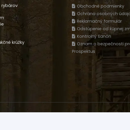
 rybárov
Obchodné podmienky
Ochrana osobných údaj
am
Reklamačný formulár
ie
Odstúpenie od kúpnej zm
Kontrolný šanón
kčné krúžky
Oznam o bezpečnosti pr
Prospektus
ktov na diaľku nie je možný! Produkt sa musí kúpiť osobne n