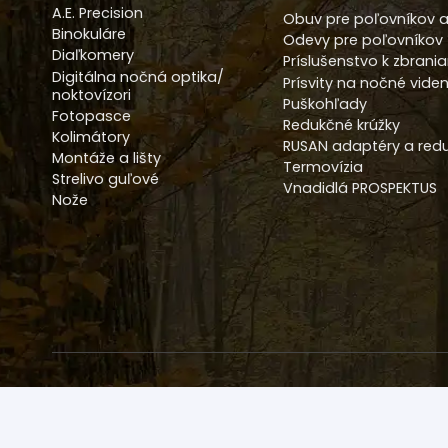
A.E. Precision
Obuv pre poľovníkov a
Binokuláre
Odevy pre poľovníkov
Diaľkomery
Príslušenstvo k zbrani
Digitálna nočná optika/
Prísvity na nočné viden
noktovízori
Puškohľady
Fotopasce
Redukčné krúžky
Kolimátory
RUSAN adaptéry a redu
Montáže a lišty
Termovízia
Strelivo guľové
Vnadidlá PROSPEKTUS
Nože
Upozornenie – Predaj niektorých produ