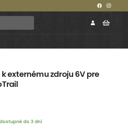
 k externému zdroju 6V pre
Trail
dostupné do 3 dní