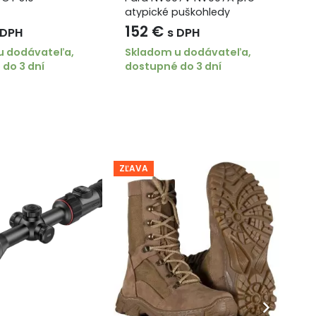
atypické puškohledy
m
(Swarovski, Zeiss, Leica)
152
€
3
 DPH
s DPH
Velikost objímky: Swarovski
u dodávateľa,
Skladom u dodávateľa,
Sk
Z8i
do 3 dní
dostupné do 3 dní
do
ZĽAVA
ZĽA
PR
we