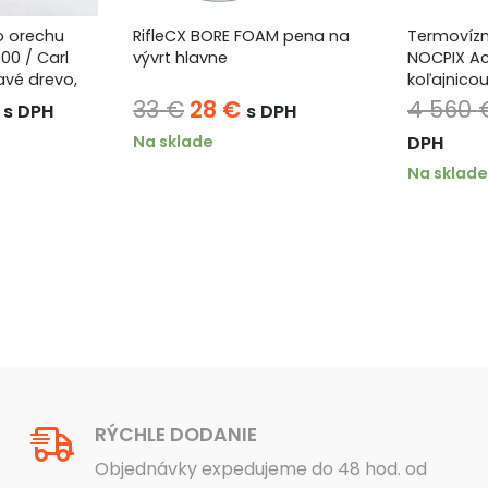
o orechu
RifleCX BORE FOAM pena na
Termovíz
900 / Carl
vývrt hlavne
NOCPIX Ac
avé drevo,
koľajnicou
dná
Aktuálna
Pôvodná
Aktuálna
33
€
28
€
4 560
s DPH
s DPH
cena
cena
cena
Na sklade
DPH
je:
bola:
je:
Na sklade
.
790 €.
33 €.
28 €.
RÝCHLE DODANIE
Objednávky expedujeme do 48 hod. od