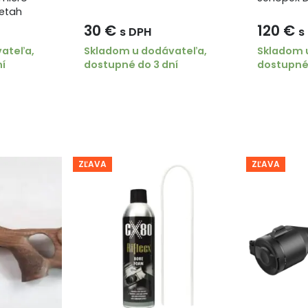
eetah
: 55 mm
30
€
120
€
s DPH
s
ateľa,
Skladom u dodávateľa,
Skladom 
ní
dostupné do 3 dní
dostupné 
ZĽAVA
ZĽAVA