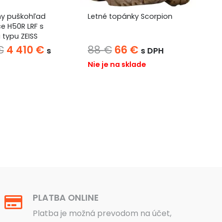
2
ny puškohľad
Letné topánky Scorpion
e H50R LRF s
Ni
 typu ZEISS
Pôvodná
Aktuálna
Pôvodná
Aktuálna
€
4 410
€
88
€
66
€
s
s DPH
cena
cena
cena
cena
Nie je na sklade
bola:
je:
bola:
je:
4
4
88 €.
66 €.
560 €.
410 €.
PLATBA ONLINE
Platba je možná prevodom na účet,