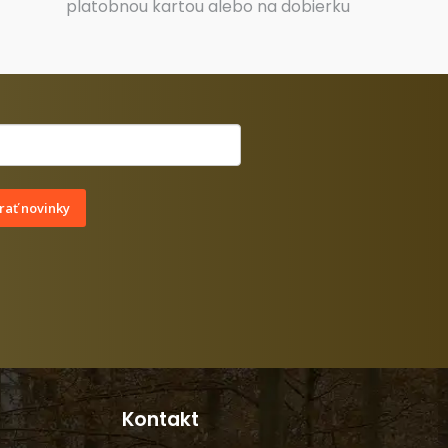
platobnou kartou alebo na dobierku
ať novinky
Kontakt