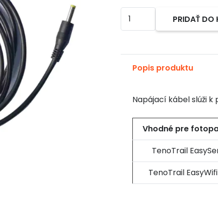
množstvo
PRIDAŤ DO
Alternative:
Napájací
kábel
k
externému
Popis produktu
zdroju
6V
Napájací kábel slúži k
pre
fotopasce
TenoTrail
Vhodné pre fotopa
TenoTrail EasySe
TenoTrail EasyWifi