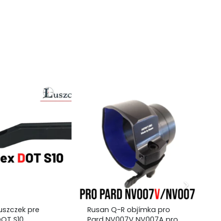
uszczek pre
Rusan Q-R objímka pro
Ba
OT S10
Pard NV007V NV007A pro
186