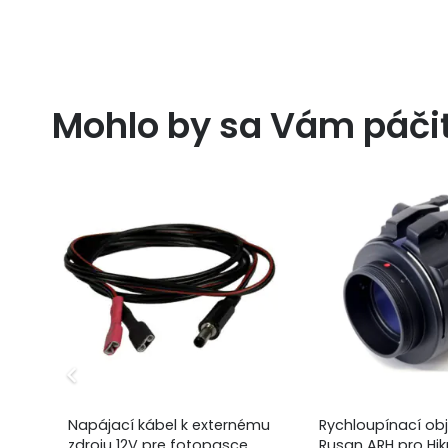
Mohlo by sa Vám páči
a
Napájací kábel k externému
Rychloupínací ob
zdroju 12V pre fotopasce
Rusan ARH pro Hi