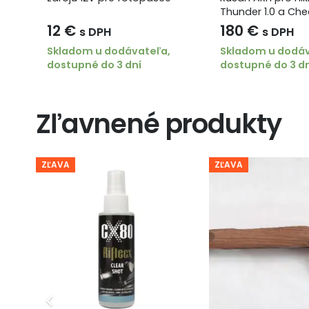
Thunder 1.0 a Ch
Velikost objímky
12
€
180
€
s DPH
s DPH
Skladom u dodávateľa,
Skladom u dodáv
dostupné do 3 dní
dostupné do 3 d
Zľavnené produkty
ZĽAVA
ZĽAVA