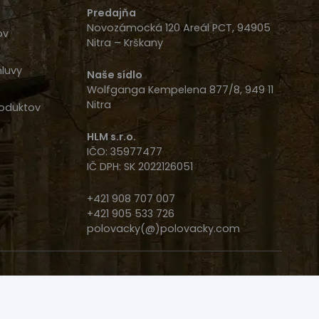
Predajňa
Novozámocká 120 Areál PCT, 94905
ov
Nitra – Krškany
luvy
Naše sídlo
Wolfganga Kempelena 877/8, 949 11
Nitra
oduktov
HLM s.r.o.
IČO: 35977477
IČ DPH: SK 2022126051
+421 908 707 007
+421 905 533 726
polovacky(@)polovacky.com
a Zbrojný Preukaz v Nitre na predajni.