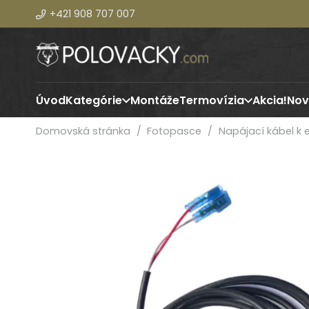
+421 908 707 007
Úvod
Kategórie
Montáže
Termovízia
Akcia!
Nov
Domovská stránka
/
Fotopasce
/
Napájací kábel k 