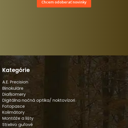
Chcem odoberať novinky
Kategórie
A.E. Precision
Binokuláre
Diaľkomery
Digitálna nočná optika/ noktovízori
Fotopasce
Kolimátory
Montáže a lišty
Strelivo guľové