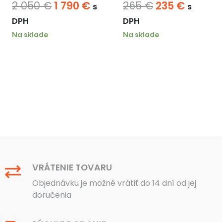
na
Pôvodná
Aktuálna
Pôvodná
Aktuál
2 050
€
1 790
€
265
€
235
€
s
s
cena
cena
cena
cena
DPH
DPH
bola:
je:
bola:
je:
Na sklade
Na sklade
2
1
265 €.
235 €.
050 €.
790 €.
VRÁTENIE TOVARU
Objednávku je možné vrátiť do 14 dní od jej
doručenia