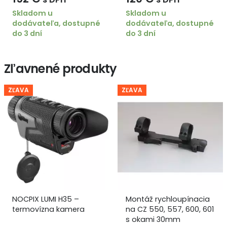
Skladom u
Skladom u
dodávateľa, dostupné
dodávateľa, dostupné
do 3 dní
do 3 dní
Zľavnené produkty
ZĽAVA
ZĽAVA
NOCPIX LUMI H35 –
Montáž rychloupínacia
termovízna kamera
na CZ 550, 557, 600, 601
s okami 30mm