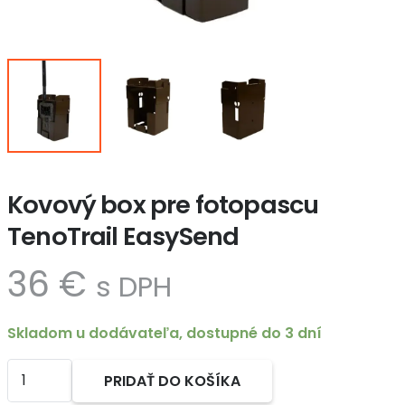
Kovový box pre fotopascu
TenoTrail EasySend
36
€
s DPH
Skladom u dodávateľa, dostupné do 3 dní
množstvo
PRIDAŤ DO KOŠÍKA
Kovový
Alternative: