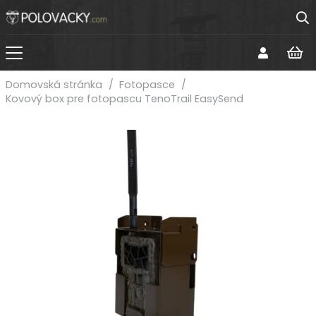
Domovská stránka
/
Fotopasce
/
Kovový box pre fotopascu TenoTrail EasySend