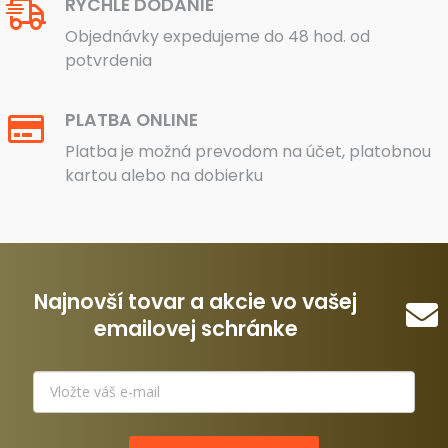
RÝCHLE DODANIE
Objednávky expedujeme do 48 hod. od
potvrdenia
PLATBA ONLINE
Platba je možná prevodom na účet, platobnou
kartou alebo na dobierku
Najnovší tovar a akcie vo vašej
emailovej schránke