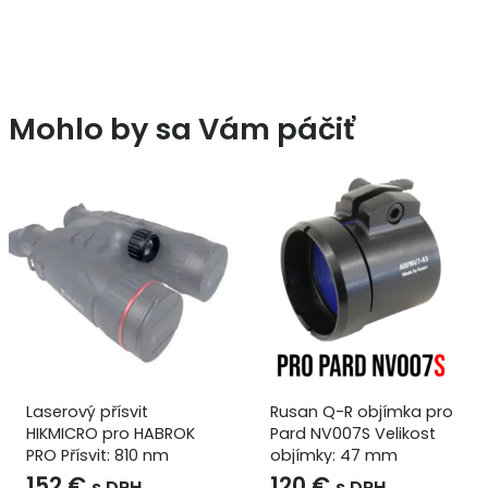
Mohlo by sa Vám páčiť
Laserový přísvit
Rusan Q-R objímka pro
HIKMICRO pro HABROK
Pard NV007S Velikost
PRO Přísvit: 810 nm
objímky: 47 mm
152
€
120
€
s DPH
s DPH