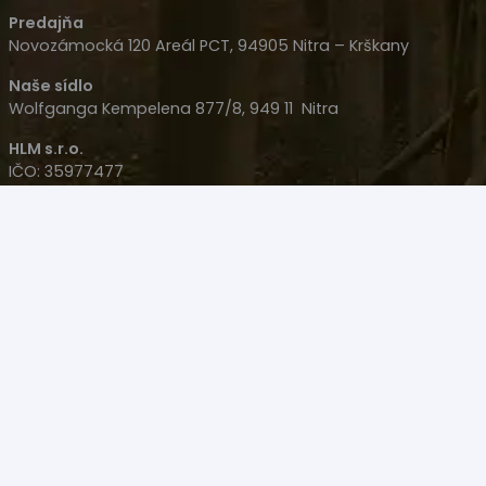
Predajňa
Novozámocká 120 Areál PCT, 94905 Nitra – Krškany
Naše sídlo
Wolfganga Kempelena 877/8, 949 11 Nitra
HLM s.r.o.
IČO: 35977477
IČ DPH: SK 2022126051
+421 908 707 007
+421 905 533 726
polovacky(@)polovacky.com
Upozornenie – Predaj niektorých produktov na diaľku
nie je možný! Produkt sa musí kúpiť osobne na Zbrojný
Preukaz v Nitre na predajni.