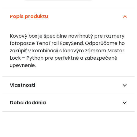
box
pre
Popis produktu
fotopascu
TenoTrail
EasySend
Kovový box je špeciálne navrhnutý pre rozmery
fotopasce TenoTrail EasySend. Odporúčame ho
zakúpiť v kombinácii s lanovým zámkom Master
Lock – Python pre perfektné a zabezpečené
upevnenie.
Vlastnosti
Doba dodania