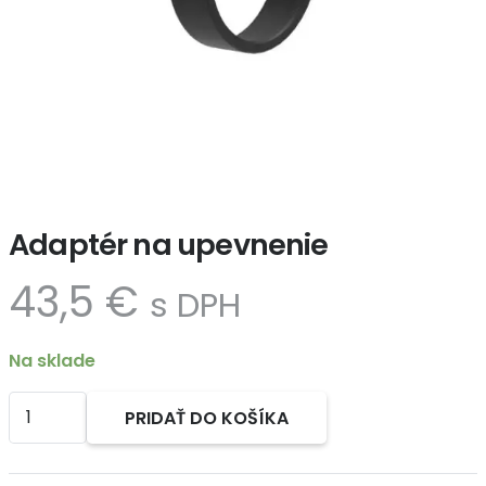
Adaptér na upevnenie
43,5
€
s DPH
Na sklade
množstvo
PRIDAŤ DO KOŠÍKA
Adaptér
Alternative:
na
upevnenie