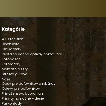
Kategórie
A.E. Precision
Binokuláre
Diaľkomery
Digitálna nočná optika/ noktovízori
Fotopasce
Kolimátory
Montáže a lišty
Strelivo guľové
Nože
Obuv pre poľovníkov a rybárov
Odevy pre poľovníkov
Príslušenstvo k zbraniam
Prísvity na nočné videnie
Puškohľady