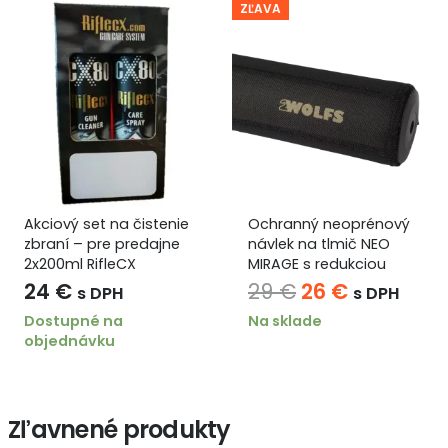
ZĽAVA
Akciový set na čistenie
Ochranný neoprénový
zbraní – pre predajne
návlek na tlmič NEO
2x200ml RifleCX
MIRAGE s redukciou
tepla pre termovízie
Pôvodná
Aktuálna
24
€
29
€
26
€
s DPH
s DPH
model L
cena
cena
Dostupné na
Na sklade
objednávku
bola:
je:
29 €.
26 €.
Zľavnené produkty