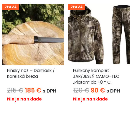
ZĽAVA
ZĽAVA
Fínsky nôž – Damašk /
Funkčný komplet
Karelská breza
JAR/JESEŇ CAMO-TEC
„Platan“ do -8 ° C.
na
Pôvodná
Aktuálna
Pôvodná
Aktuáln
215
€
185
€
120
€
90
€
s DPH
s DPH
cena
cena
cena
cena
Nie je na sklade
Nie je na sklade
bola:
je:
bola:
je:
215 €.
185 €.
120 €.
90 €.