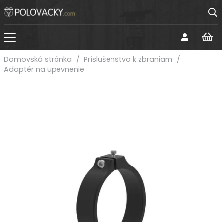
Domovská stránka
/
Príslušenstvo k zbraniam
/
Adaptér na upevnenie