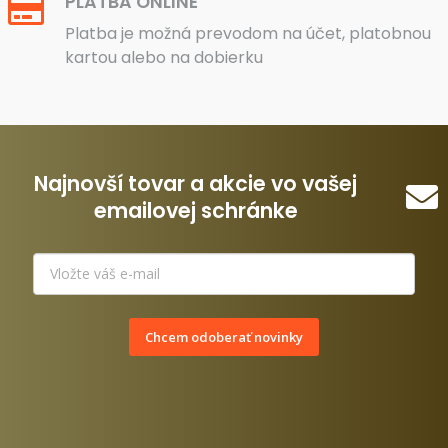
PLATBA ONLINE
Platba je možná prevodom na účet, platobnou
kartou alebo na dobierku
Najnovší tovar a akcie vo vašej
emailovej schránke
Chcem odoberať novinky