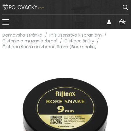
Domovská stránka
/
Príslušenstvo k zbraniam
/
Čistenie a mazanie zbraní
/
Čistiace šnúry
/
Čistiaca šnúra na zbrane 9mm (Bore snake)