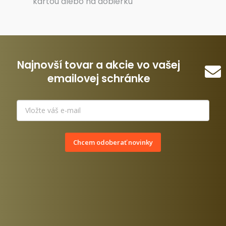
kartou alebo na dobierku
Najnovší tovar a akcie vo vašej
emailovej schránke
Chcem odoberať novinky