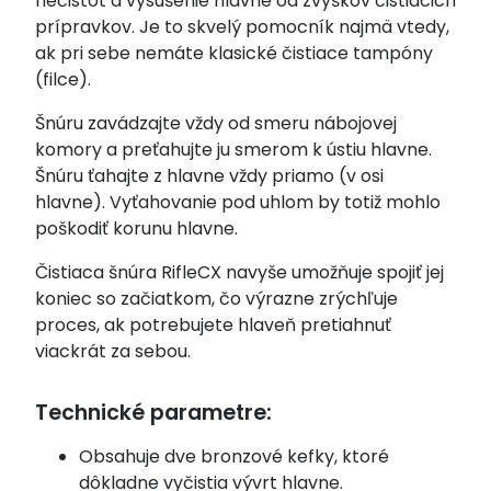
nečistôt a vysušenie hlavne od zvyškov čistiacich
prípravkov. Je to skvelý pomocník najmä vtedy,
ak pri sebe nemáte klasické čistiace tampóny
(filce).
Šnúru zavádzajte vždy od smeru nábojovej
komory a preťahujte ju smerom k ústiu hlavne.
Šnúru ťahajte z hlavne vždy priamo (v osi
hlavne). Vyťahovanie pod uhlom by totiž mohlo
poškodiť korunu hlavne.
Čistiaca šnúra RifleCX navyše umožňuje spojiť jej
koniec so začiatkom, čo výrazne zrýchľuje
proces, ak potrebujete hlaveň pretiahnuť
viackrát za sebou.
Technické parametre:
Obsahuje dve bronzové kefky, ktoré
dôkladne vyčistia vývrt hlavne.