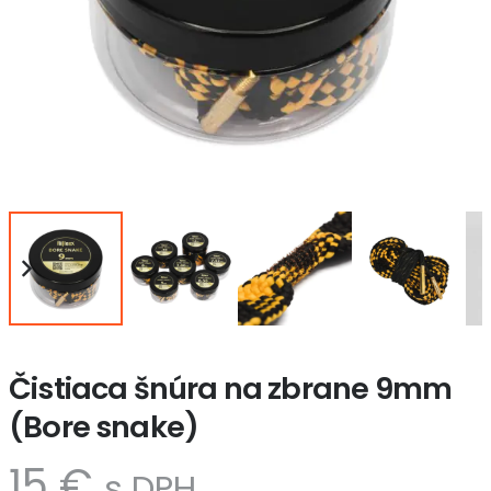
Čistiaca šnúra na zbrane 9mm
(Bore snake)
15
€
s DPH