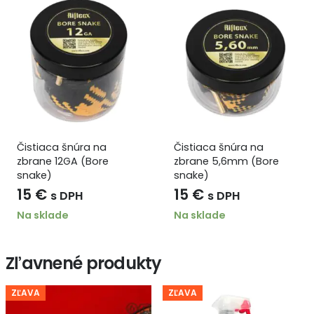
Čistiaca šnúra na
Čistiaca šnúra na
zbrane 5,6mm (Bore
zbrane 8mm (Bore
snake)
snake)
15
€
15
€
s DPH
s DPH
Na sklade
Na sklade
Zľavnené produkty
ZĽAVA
ZĽAVA