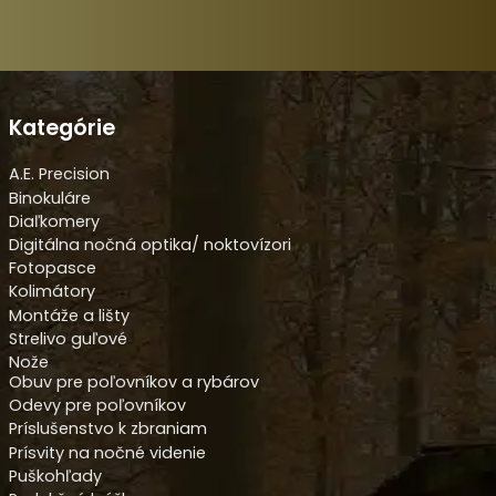
Kategórie
A.E. Precision
Binokuláre
Diaľkomery
Digitálna nočná optika/ noktovízori
Fotopasce
Kolimátory
Montáže a lišty
Strelivo guľové
Nože
Obuv pre poľovníkov a rybárov
Odevy pre poľovníkov
Príslušenstvo k zbraniam
Prísvity na nočné videnie
Puškohľady