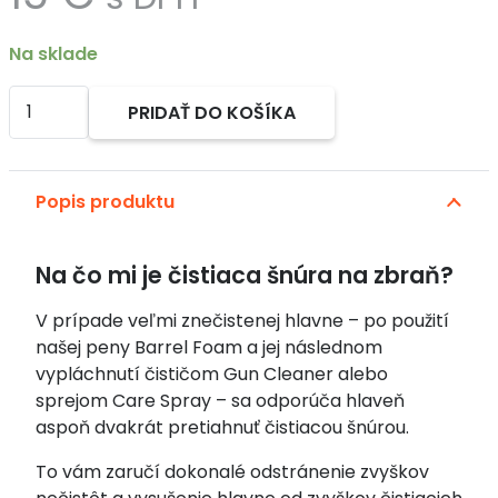
Na sklade
množstvo
PRIDAŤ DO KOŠÍKA
Čistiaca
Alternative:
šnúra
na
Popis produktu
zbrane
9mm
(Bore
Na čo mi je čistiaca šnúra na zbraň?
snake)
V prípade veľmi znečistenej hlavne – po použití
našej peny Barrel Foam a jej následnom
vypláchnutí čističom Gun Cleaner alebo
sprejom Care Spray – sa odporúča hlaveň
aspoň dvakrát pretiahnuť čistiacou šnúrou.
To vám zaručí dokonalé odstránenie zvyškov