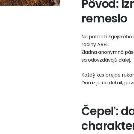
Pôvod: Iz
remeslo
Na pobreží Egejského m
rodiny AREL.
Žiadna anonymná pásov
sa odovzdávajú ďalej.
Každý kus prejde rukam
Dôraz je na detail, pev
Čepeľ: d
charakt