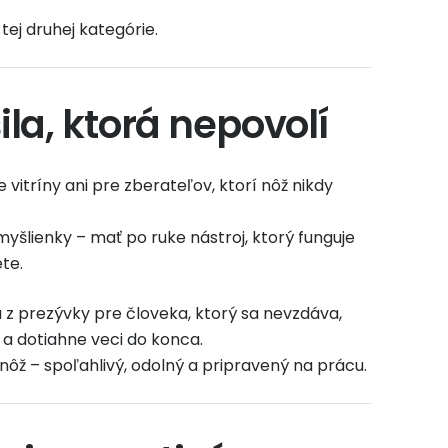
ej druhej kategórie.
la, ktorá nepovolí
 vitríny ani pre zberateľov, ktorí nôž nikdy
myšlienky – mať po ruke nástroj, ktorý funguje
te.
 prezývky pre človeka, ktorý sa nevzdáva,
í a dotiahne veci do konca.
nôž – spoľahlivý, odolný a pripravený na prácu.