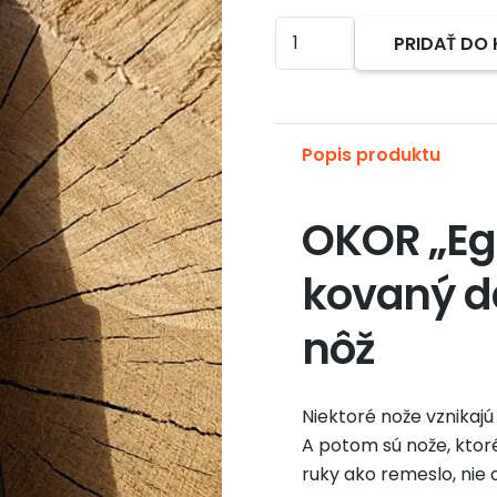
množstvo
PRIDAŤ DO
Alternative:
OKOR
„Egejský
vlk“
–
Popis produktu
ručne
kovaný
OKOR „Ege
damaškový
lovecký
kovaný d
nôž
nôž
Niektoré nože vznikajú 
A potom sú nože, ktoré
ruky ako remeslo, nie 