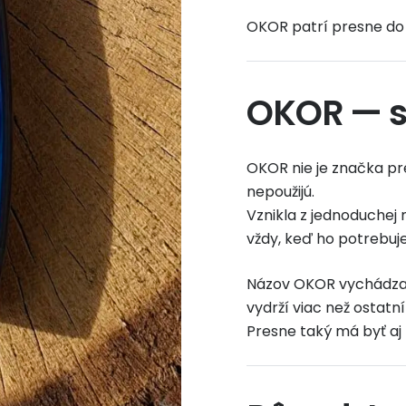
OKOR patrí presne do t
OKOR — si
OKOR nie je značka pre
nepoužijú.
Vznikla z jednoduchej 
vždy, keď ho potrebuje
Názov OKOR vychádza z
vydrží viac než ostatn
Presne taký má byť aj 