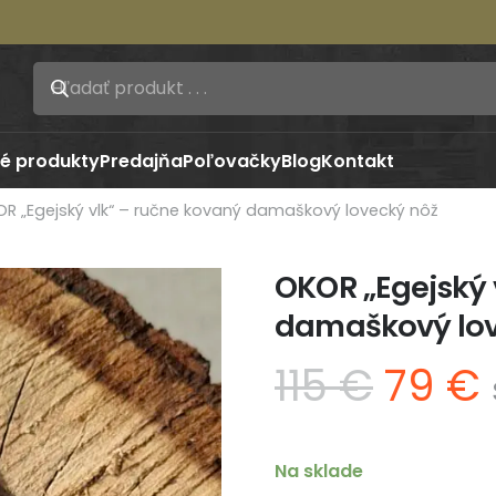
é produkty
Predajňa
Poľovačky
Blog
Kontakt
R „Egejský vlk“ – ručne kovaný damaškový lovecký nôž
OKOR „Egejský 
damaškový lov
Pôvo
115
€
79
€
cena
bola:
j
115 €.
Na sklade