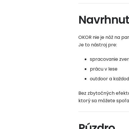
Navrhnut
OKOR nie je nôž na pa
Je to nástroj pre:
spracovanie zver
prácu v lese
outdoor a každod
Bez zbytočných efekto
ktorý sa môžete spoľa
Púzdro