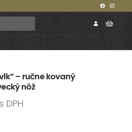
vlk“ – ručne kovaný
ecký nôž
dná
Aktuálna
s DPH
cena
e:
79 €.