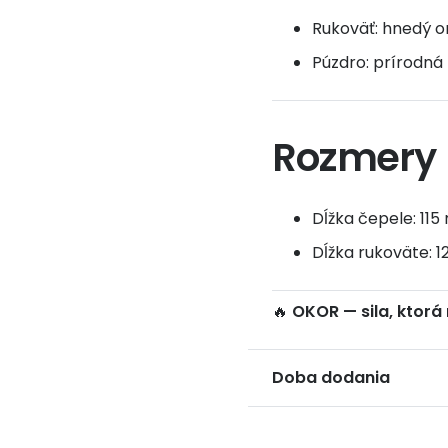
Rukoväť: hnedý o
Púzdro: prírodná
Rozmery
Dĺžka čepele: 11
Dĺžka rukoväte: 
🔥
OKOR — sila, ktorá
Doba dodania