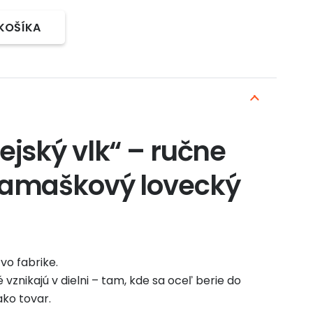
 KOŠÍKA
jský vlk“ – ručne
amaškový lovecký
vo fabrike.
 vznikajú v dielni – tam, kde sa oceľ berie do
ako tovar.