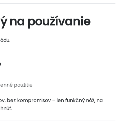
ý na používanie
rádu.
i
enné použitie
v, bez kompromisov – len funkčný nôž, na
hnúť.