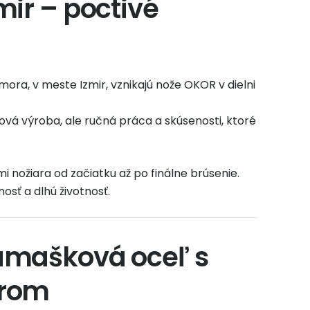
mir – poctivé
ora, v meste Izmir, vznikajú nože OKOR v dielni
á výroba, ale ručná práca a skúsenosti, ktoré
i nožiara od začiatku až po finálne brúsenie.
nosť a dlhú životnosť.
amašková oceľ s
erom