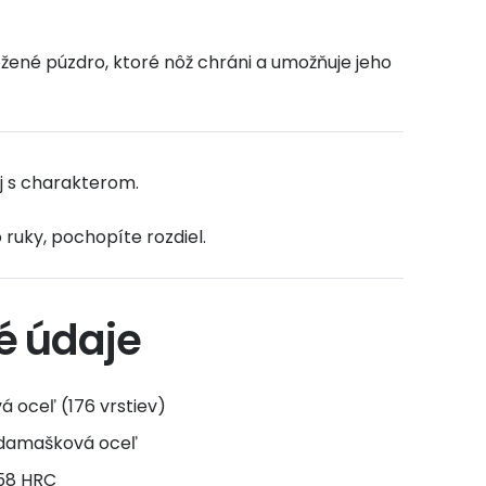
ožené púzdro, ktoré nôž chráni a umožňuje jeho
j s charakterom.
ruky, pochopíte rozdiel.
é údaje
 oceľ (176 vrstiev)
 damašková oceľ
–58 HRC