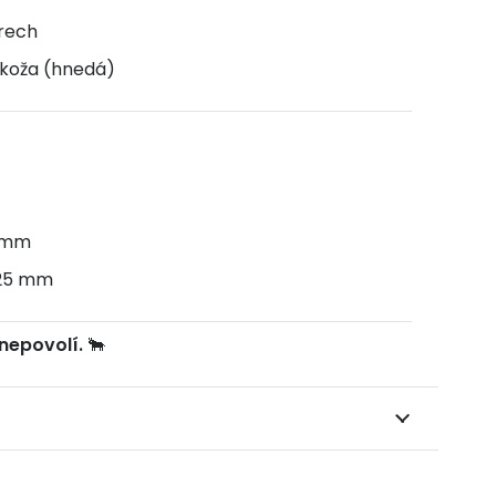
rech
 koža (hnedá)
5 mm
125 mm
 nepovolí.
🐂