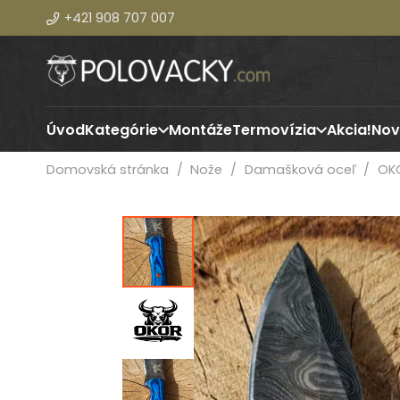
+421 908 707 007
Úvod
Kategórie
Montáže
Termovízia
Akcia!
Nov
Domovská stránka
/
Nože
/
Damašková oceľ
/
OKO