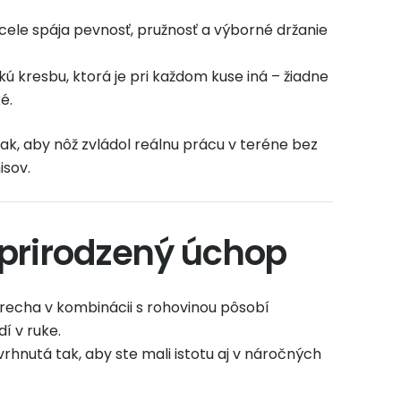
ele spája pevnosť, pružnosť a výborné držanie
ú kresbu, ktorá je pri každom kuse iná – žiadne
é.
ak, aby nôž zvládol reálnu prácu v teréne bez
sov.
 prirodzený úchop
recha v kombinácii s rohovinou pôsobí
í v ruke.
rhnutá tak, aby ste mali istotu aj v náročných