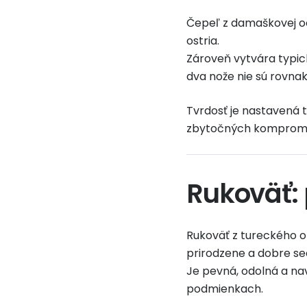
Čepeľ z damaškovej oc
ostria.
Zároveň vytvára typick
dva nože nie sú rovnak
Tvrdosť je nastavená t
zbytočných kompromi
Rukoväť:
Rukoväť z tureckého o
prirodzene a dobre sed
Je pevná, odolná a nav
podmienkach.