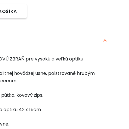
 KOŠÍKA
Ú ZBRAŇ pre vysokú a veľkú optiku
valitnej hovädzej usne, polstrované hrubým
fleecom.
pútka, kovový zips.
 optiku 42 x 15cm
vne.