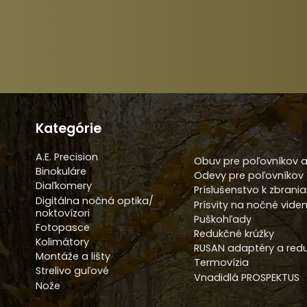
Kategórie
A.E. Precision
Obuv pre poľovníkov a
Binokuláre
Odevy pre poľovníkov
Diaľkomery
Príslušenstvo k zbrani
Digitálna nočná optika/
Prísvity na nočné viden
noktovízori
Puškohľady
Fotopasce
Redukčné krúžky
Kolimátory
RUSAN adaptéry a redu
Montáže a lišty
Termovízia
Strelivo guľové
Vnadidlá PROSPEKTUS
Nože