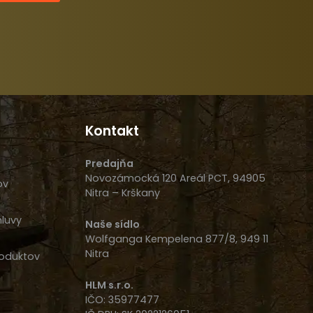
Kontakt
Predajňa
Novozámocká 120 Areál PCT, 94905
ov
Nitra – Krškany
luvy
Naše sídlo
Wolfganga Kempelena 877/8, 949 11
Nitra
oduktov
HLM s.r.o.
IČO: 35977477