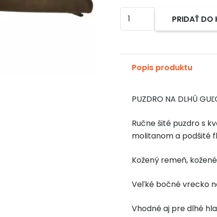
množstvo
PRIDAŤ DO
Alternative:
PUZDRO
NA
DLHÚ
GUĽOVÚ
Popis produktu
ZBRAŇ
pre
PUZDRO NA DLHÚ GUĽOV
vysokú
a
Ručne šité puzdro s k
veľkú
molitanom a podšité 
optiku
Kožený remeň, kožené 
Veľké bočné vrecko na
Vhodné aj pre dlhé hla