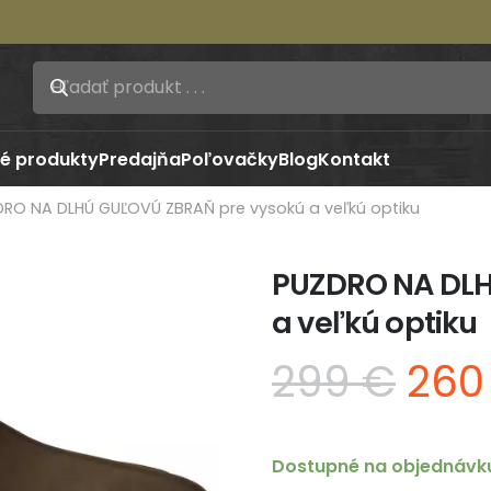
é produkty
Predajňa
Poľovačky
Blog
Kontakt
RO NA DLHÚ GUĽOVÚ ZBRAŇ pre vysokú a veľkú optiku
PUZDRO NA DLH
a veľkú optiku
Pôv
299
€
26
cen
bola
299
Dostupné na objednávk