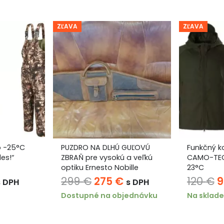
ZĽAVA
ZĽAVA
o -25°C
PUZDRO NA DLHÚ GUĽOVÚ
Funkčný k
es!“
ZBRAŇ pre vysokú a veľkú
CAMO-TEC 
optiku Ernesto Nobille
23°C
ná
ktuálna
Pôvodná
Aktuálna
P
299
€
275
€
120
€
s DPH
s DPH
ena
cena
cena
c
Dostupné na objednávku
Na sklade
e:
bola:
je:
b