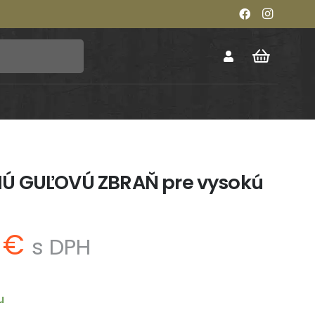
Ú GUĽOVÚ ZBRAŇ pre vysokú
odná
Aktuálna
0
€
s DPH
a
cena
:
je:
 €.
260 €.
u