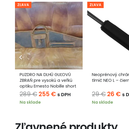
ZĽAVA
ZĽAVA
PUZDRO NA DLHÚ GUĽOVÚ
Neoprénový chrán
ZBRAŇ pre vysokú a veľkú
tlmič NEO L – čier
optiku Ernesto Nobille short
120 cm
Pôvodná
Aktuálna
Pôvod
Ak
289
€
255
€
29
€
26
€
s DPH
s 
cena
cena
cena
ce
ku
Na sklade
Na sklade
bola:
je:
bola:
je:
289 €.
255 €.
29 €.
26
Zľavnené produkty