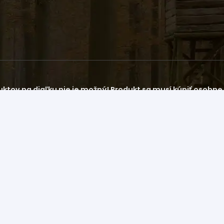
ktov na diaľku nie je možný! Produkt sa musí kúpiť osobne n
© 2023 HLM s.r.o. All rights reserved |
Cookies