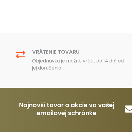
.
35 €.
19 €.
180 €.
1
VRÁTENIE TOVARU
Objednávku je možné vrátiť do 14 dní od
jej doručenia
Najnovší tovar a akcie vo vašej
emailovej schránke