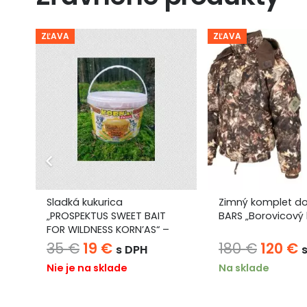
ZĽAVA
ZĽAVA
na
Sladká kukurica
Zimný komplet d
„PROSPEKTUS SWEET BAIT
BARS „Borovicový l
FOR WILDNESS KORN’AS“ –
vnadilo s vitamínmi pre zver
álna
Pôvodná
Aktuálna
Pôvod
A
35
€
19
€
180
€
120
€
s DPH
cena
cena
cena
c
Nie je na sklade
Na sklade
bola:
je:
bola:
j