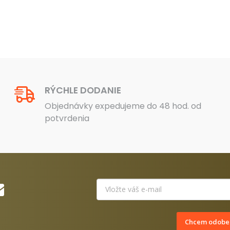
20 €.
299 €.
275 €.
1
RÝCHLE DODANIE
Objednávky expedujeme do 48 hod. od
potvrdenia
Chcem odober