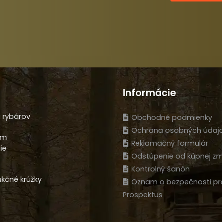
Informácie
 rybárov
Obchodné podmienky
Ochrana osobných údaj
am
Reklamačný formulár
ie
Odstúpenie od kúpnej zm
Kontrolný šanón
kčné krúžky
Oznam o bezpečnosti pr
Prospektus