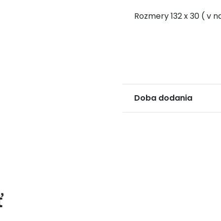
Rozmery 132 x 30 ( v n
Doba dodania
ť