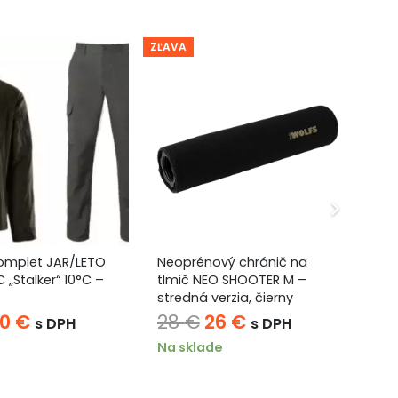
ZĽAVA
ZĽA
omplet JAR/LETO
Neoprénový chránič na
SY
„Stalker“ 10°C –
tlmič NEO SHOOTER M –
85
stredná verzia, čierny
ôvodná
Aktuálna
Pôvodná
Aktuálna
90
€
28
€
26
€
5
s DPH
s DPH
ena
cena
cena
cena
Na sklade
Ni
ola:
je:
bola:
je: