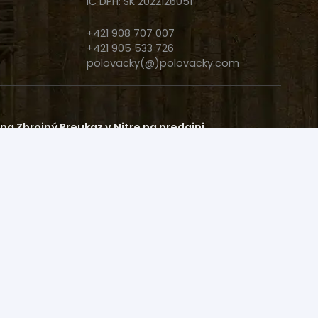
IČ DPH: SK 2022126051
+421 908 707 007
+421 905 533 726
polovacky(@)polovacky.com
a Zbrojný Preukaz v Nitre na predajni.