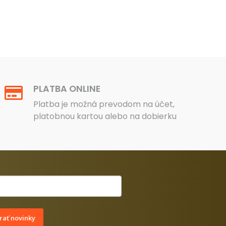
20 €.
90 €.
28 €.
26 €.
PLATBA ONLINE
Platba je možná prevodom na účet,
platobnou kartou alebo na dobierku
ať novinky