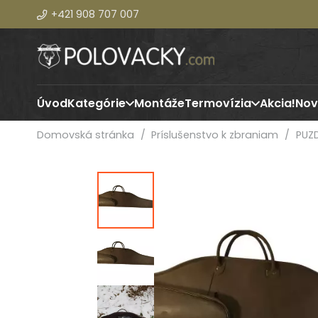
+421 908 707 007
Úvod
Kategórie
Montáže
Termovízia
Akcia!
Nov
Domovská stránka
/
Príslušenstvo k zbraniam
/
PUZD