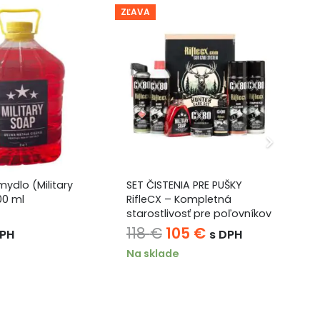
ZĽAVA
ydlo (Military
SET ČISTENIA PRE PUŠKY
Či
00 ml
RifleCX – Kompletná
.4
starostlivosť pre poľovníkov
HUNTER
Pôvodná
Aktuálna
118
€
105
€
1
DPH
s DPH
cena
cena
Na sklade
Na
bola:
je:
118 €.
105 €.