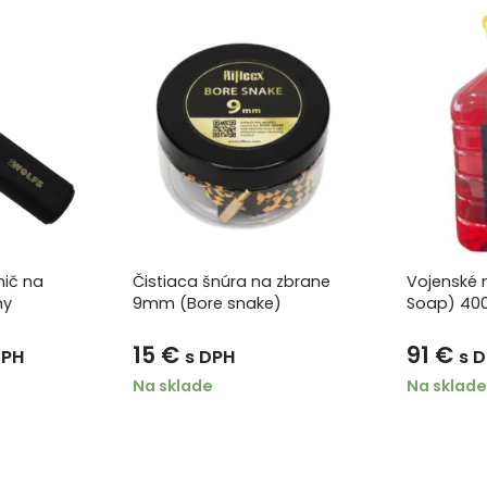
ič na
Čistiaca šnúra na zbrane
Vojenské m
ny
9mm (Bore snake)
Soap) 40
ná
tuálna
15
€
91
€
DPH
s DPH
s 
na
Na sklade
Na sklade
 €.