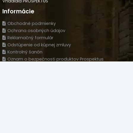
Vnadidlá PROSPEKTUS
Informácie
Obchodné podmienky
Ochrana osobných údajov
Reklamačný formulár
Odstúpenie od kúpnej zmluvy
Kontrolný šanón
Oznam o bezpečnosti produktov Prospektus
Kontakt
Predajňa
Novozámocká 120 Areál PCT, 94905 Nitra – Krškany
Naše sídlo
Wolfganga Kempelena 877/8, 949 11 Nitra
HLM s.r.o.
IČO: 35977477
IČ DPH: SK 2022126051