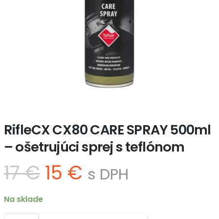
RifleCX CX80 CARE SPRAY 500ml
– ošetrujúci sprej s teflónom
Pôvodná
Aktuálna
17
€
15
€
s DPH
cena
cena
bola:
je:
Na sklade
17 €.
15 €.
množstvo