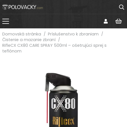
Domovská stránka
/
Príslušenstvo k zbraniam
/
Čistenie a mazanie zbraní
/
RifleCX CX80 CARE SPRAY 500ml – ošetrujúci sprej s
teflónom