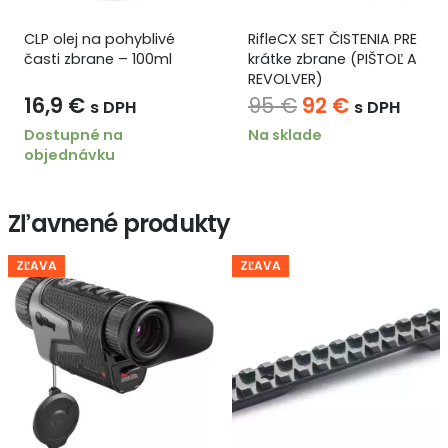
RifleCX SET ČISTENIA PRE
Tlakový postrekovač 1L
krátke zbrane (PIŠTOĽ A
odolný voči silným
REVOLVER)
chemikáliám
Pôvodná
Aktuálna
95
€
92
€
70
€
s DPH
s DPH
cena
cena
Na sklade
Dostupné na
objednávku
bola:
je:
95 €.
92 €.
Zľavnené produkty
ZĽAVA
ZĽAVA