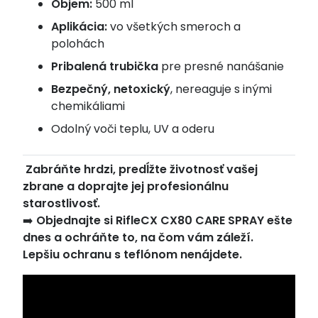
Objem:
500 ml
Aplikácia:
vo všetkých smeroch a
polohách
Pribalená trubička
pre presné nanášanie
Bezpečný, netoxický
, nereaguje s inými
chemikáliami
Odolný voči teplu, UV a oderu
️
Zabráňte hrdzi, predĺžte životnosť vašej
zbrane a doprajte jej profesionálnu
starostlivosť.
➡️
Objednajte si RifleCX CX80 CARE SPRAY ešte
dnes a ochráňte to, na čom vám záleží.
Lepšiu ochranu s teflónom nenájdete.