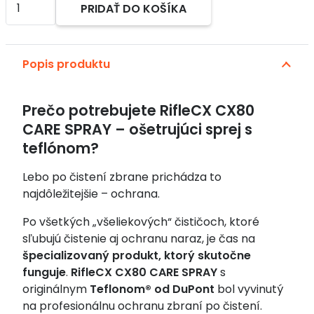
PRIDAŤ DO KOŠÍKA
RifleCX
Alternative:
CX80
CARE
Popis produktu
SPRAY
500ml
–
Prečo potrebujete RifleCX CX80
ošetrujúci
CARE SPRAY – ošetrujúci sprej s
sprej
teflónom?
s
teflónom
Lebo po čistení zbrane prichádza to
najdôležitejšie – ochrana.
Po všetkých „všeliekových“ čističoch, ktoré
sľubujú čistenie aj ochranu naraz, je čas na
špecializovaný produkt, ktorý skutočne
funguje
.
RifleCX CX80 CARE SPRAY
s
originálnym
Teflonom® od DuPont
bol vyvinutý
na profesionálnu ochranu zbraní po čistení.