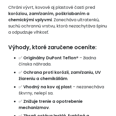
Chráni vývrt, kovové aj plastové časti pred
koróziou, zamŕzaním, poškriabaním a
chemickými vplyvmi
. Zanecháva ultratenkú,
suchú ochrannú vrstvu, ktorá nezachytáva špinu
a odpudzuje vlhkosť.
Výhody, ktoré zaručene oceníte:
✅
Originálny DuPont Teflon®
– žiadna
čínska náhrada.
✅
Ochrana proti korózii, zamŕzaniu, UV
žiareniu a chemikáliám
.
✅
Vhodný na kov aj plast
– nezanecháva
škvrny, nelepí sa.
✅
Znižuje trenie a opotrebenie
mechanizmov
.
✅
Zbraň ostáva lesklá, funkčná a