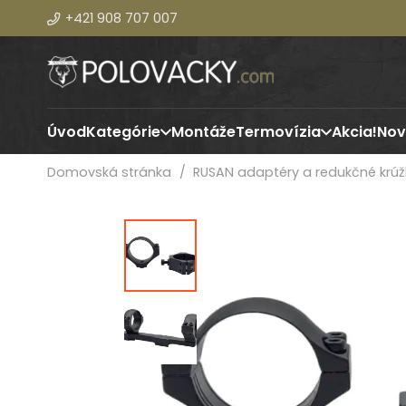
+421 908 707 007
Úvod
Kategórie
Montáže
Termovízia
Akcia!
Nov
Domovská stránka
/
RUSAN adaptéry a redukčné krúž