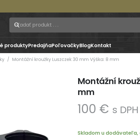
é produkty
Predajňa
Poľovačky
Blog
Kontakt
ky
/
Montážní kroužky Luszczek 30 mm Výška: 8 mm
Montážní krouž
mm
100
€
s DPH
Skladom u dodávateľa, 