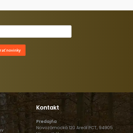
ať novinky
Kontakt
Predajňa
Novozámocká 120 Areál PCT, 94905
ov