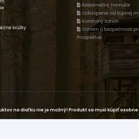
am
Reklamačný formulár
ie
Odstúpenie od kúpnej zm
Kontrolný šanón
kčné krúžky
Oznam o bezpečnosti pr
Prospektus
ktov na diaľku nie je možný! Produkt sa musí kúpiť osobne n