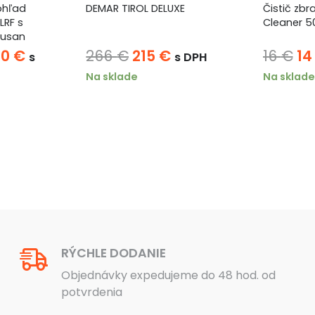
ohľad
DEMAR TIROL DELUXE
Čistič zbr
LRF s
Cleaner 5
rusan
odná
Aktuálna
Pôvodná
Aktuálna
Pô
50
€
266
€
215
€
16
€
1
s
s DPH
a
cena
cena
cena
ce
Na sklade
Na sklade
:
je:
bola:
je:
bo
4
266 €.
215 €.
16
€.
250 €.
RÝCHLE DODANIE
Objednávky expedujeme do 48 hod. od
potvrdenia