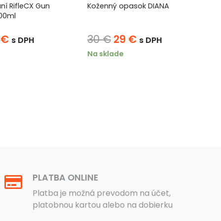
aní RifleCX Gun
Koženný opasok DIANA
Mo
00ml
Pi
2
vodná
Aktuálna
Pôvodná
Aktuálna
4
€
30
€
29
€
3
s DPH
s DPH
na
cena
cena
cena
Na sklade
Na
la:
je:
bola:
je:
 €.
14 €.
30 €.
29 €.
PLATBA ONLINE
Platba je možná prevodom na účet,
platobnou kartou alebo na dobierku