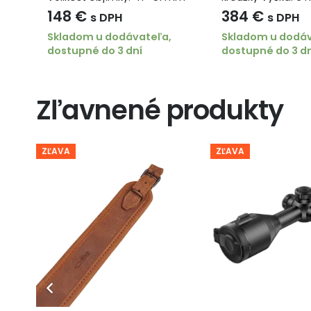
148
€
384
€
s DPH
s DPH
Skladom u dodávateľa,
Skladom u dodáv
dostupné do 3 dní
dostupné do 3 d
Zľavnené produkty
ZĽAVA
ZĽAVA