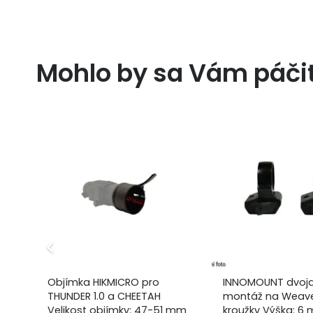
Mohlo by sa Vám páči
cu
Objímka HIKMICRO pro
INNOMOUNT dvojd
ini
THUNDER 1.0 a CHEETAH
montáž na Weave
Velikost objímky: 47-51 mm
kroužky Výška: 6