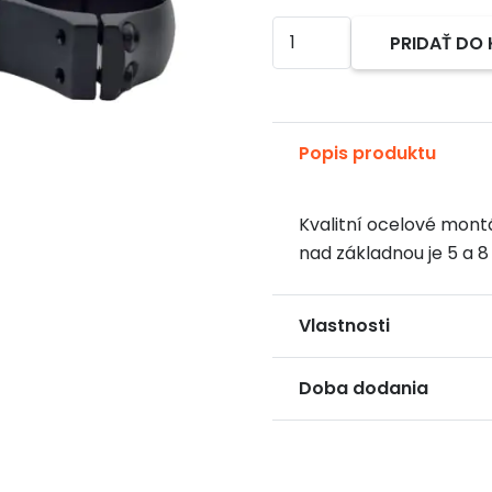
množstvo
PRIDAŤ DO
Alternative:
Montážní
kroužky
Luszczek
30
Popis produktu
mm
Výška:
Kvalitní ocelové mont
8
nad základnou je 5 a 
mm
Vlastnosti
Doba dodania