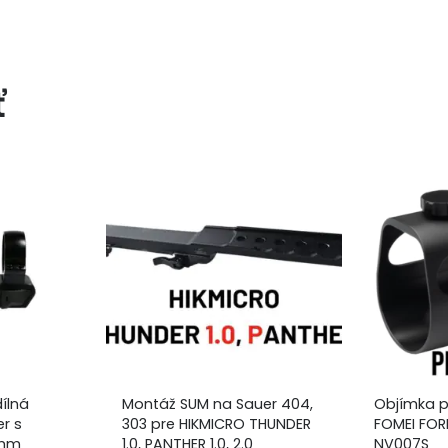
ť
ílná
Montáž SUM na Sauer 404,
Objímka p
r s
303 pre HIKMICRO THUNDER
FOMEI FOR
 mm
1.0, PANTHER 1.0, 2.0
NV007S