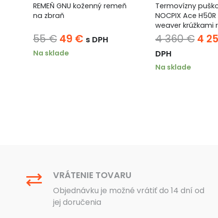
REMEŇ GNU koženný remeň
Termovízny pušk
na zbraň
NOCPIX Ace H50R 
weaver krúžkami 
podľa výberu
a
Pôvodná
Aktuálna
Pôv
55
€
49
€
4 360
€
4 2
s DPH
cena
cena
cen
Na sklade
DPH
bola:
je:
bola
Na sklade
55 €.
49 €.
4
360 
VRÁTENIE TOVARU
Objednávku je možné vrátiť do 14 dní od
jej doručenia