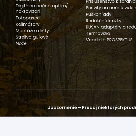
Príslušenstvo k zbrani
Digitálna nočná optika/
Prísvity na nočné viden
noktovízori
Puškohľady
Fotopasce
Redukčné krúžky
Kolimátory
RUSAN adaptéry a redu
Montáže a lišty
Termovízia
Strelivo guľové
Vnadidlá PROSPEKTUS
Nože
Upozornenie – Predaj niektorých produ