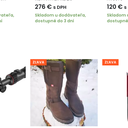
276
€
120
€
s DPH
s
ateľa,
Skladom u dodávateľa,
Skladom 
ní
dostupné do 3 dní
dostupné 
ZĽAVA
ZĽAVA