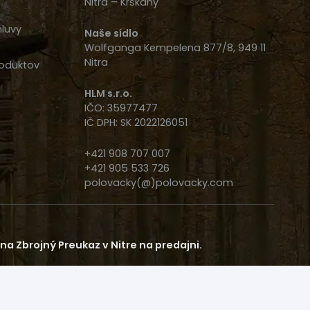
Nitra – Krškany
luvy
Naše sídlo
Wolfganga Kempelena 877/8, 949 11
Nitra
oduktov
HLM s.r.o.
IČO: 35977477
IČ DPH: SK 2022126051
+421 908 707 007
+421 905 533 726
polovacky(@)polovacky.com
a Zbrojný Preukaz v Nitre na predajni.