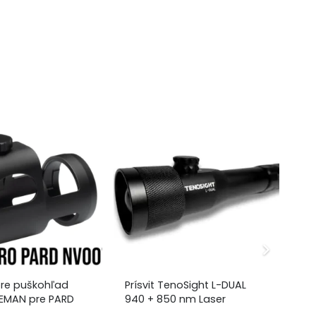
re puškohľad
Prísvit TenoSight L-DUAL
Ko
EMAN pre PARD
940 + 850 nm Laser
Te