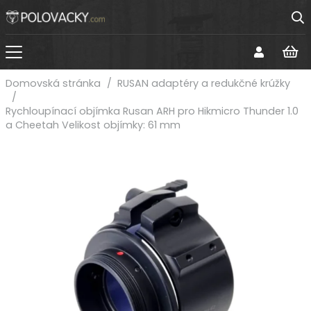
Domovská stránka
/
RUSAN adaptéry a redukčné krúžky
/
Rychloupínací objímka Rusan ARH pro Hikmicro Thunder 1.0
a Cheetah Velikost objímky: 61 mm