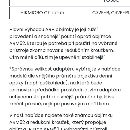
TQ50C
HIKMICRO Cheetah
C32F-R, C32F-RL
Hlavní výhodou ARH objímky je její tužší
provedení a snadnější použití oproti objímce
ARM52, kterou je potřeba při použití na vybrané
přístroje zkombinovat s redukčním kroužkem.
Čím méně dílů, tím je upevnění stabilnější.
*Správnou velikost adaptéru vybírejte v nabídce
modelů dle vnějšího průměru objektivu denní
optiky (např. puškohledu), na které bude
termovizní předsádka prostřednictvím adaptéru
uchycena. Je potřeba vnější průměr objektivu
změřit přesně, nejlépe posuvným měřítkem.
V naší nabídce najdete také známou objímku
ARM52 a redukční kroužek, který propojuje
objímku Rusan ARM52 s vybranými přístroji.