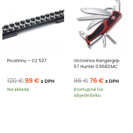
Picatinny – CZ 527
Victorinox Rangergrip
57 Hunter 0.9583.MC
Pôvodná
Aktuálna
Pôvodná
Aktuálna
120
€
99
€
96
€
76
€
s DPH
s DPH
cena
cena
cena
cena
Na sklade
Dostupné na
objednávku
bola:
je:
bola:
je:
120 €.
99 €.
96 €.
76 €.