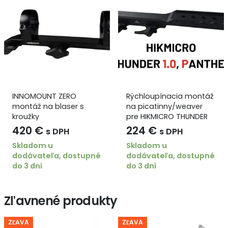
INNOMOUNT ZERO
Rýchloupínacia montáž
montáž na blaser s
na picatinny/weaver
kroužky
pre HIKMICRO THUNDER
1.0, PANTHER 1.0, 2.0
420
€
224
€
s DPH
s DPH
Skladom u
Skladom u
dodávateľa, dostupné
dodávateľa, dostupné
do 3 dní
do 3 dní
Zľavnené produkty
ZĽAVA
ZĽAVA