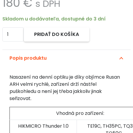
180
€
s DPH
Skladom u dodávateľa, dostupné do 3 dní
množstvo
PRIDAŤ DO KOŠÍKA
Rychloupínací
Alternative:
objímka
Rusan
Popis produktu
ARH
pro
Hikmicro
Nasazení na denní optiku je díky objímce Rusan
Thunder
ARH velmi rychlé, zařízení drží nástřel
1.0
puškohledu a není jej třeba jakkoliv jinak
a
seřizovat.
Cheetah
Velikost
Vhodná pro zařízení:
objímky:
61
HIKMICRO Thunder 1.0
TE19C, TH35PC, TQ3
mm