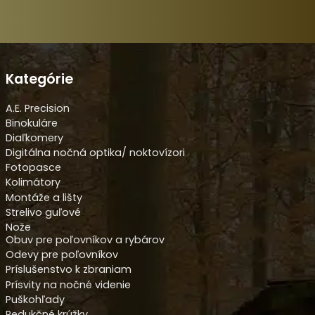
Kategórie
A.E. Precision
Binokuláre
Diaľkomery
Digitálna nočná optika/ noktovízori
Fotopasce
Kolimátory
Montáže a lišty
Strelivo guľové
Nože
Obuv pre poľovníkov a rybárov
Odevy pre poľovníkov
Príslušenstvo k zbraniam
Prísvity na nočné videnie
Puškohľady
Redukčné krúžky