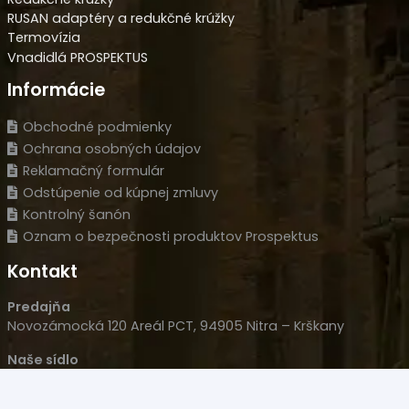
RUSAN adaptéry a redukčné krúžky
Termovízia
Vnadidlá PROSPEKTUS
Informácie
Obchodné podmienky
Ochrana osobných údajov
Reklamačný formulár
Odstúpenie od kúpnej zmluvy
Kontrolný šanón
Oznam o bezpečnosti produktov Prospektus
Kontakt
Predajňa
Novozámocká 120 Areál PCT, 94905 Nitra – Krškany
Naše sídlo
Wolfganga Kempelena 877/8, 949 11 Nitra