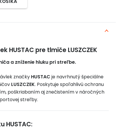
 KOŠÍKA
ek HUSTAC pre tlmiče LUSZCZEK
iča a zníženie hluku pri streľbe.
návlek značky
HUSTAC
je navrhnutý špeciálne
mičov
LUSZCZEK
. Poskytuje spoľahlivú ochranu
ím, poškriabaním aj znečistením v náročných
portovej streľby.
ku HUSTAC: