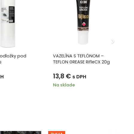
podložky pod
VAZELÍNA S TEFLÓNOM –
Či
s
TEFLON GREASE RifleCX 20g
50
13,8
€
2
PH
s DPH
Na sklade
Na