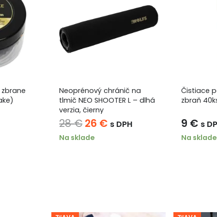
a zbrane
Neoprénový chránič na
Čistiace 
ake)
tlmič NEO SHOOTER L – dlhá
zbraň 40k
verzia, čierny
Pôvodná
Aktuálna
28
€
26
€
9
€
s DPH
s D
cena
cena
Na sklade
Na sklade
bola:
je:
28 €.
26 €.