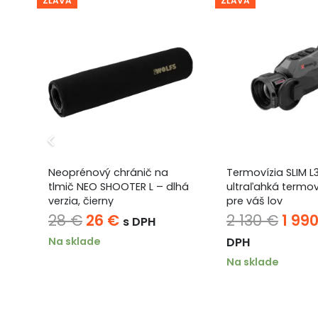
ZĽAVA
ZĽAVA
Neoprénový chránič na
Termovízia SLIM L
tlmič NEO SHOOTER L – dlhá
ultraľahká termov
verzia, čierny
pre váš lov
ver
a
Pôvodná
Aktuálna
Pôv
28
€
26
€
2 130
€
1 99
s DPH
cena
cena
cen
Na sklade
DPH
bola:
je:
bola
Na sklade
28 €.
26 €.
2
130 €