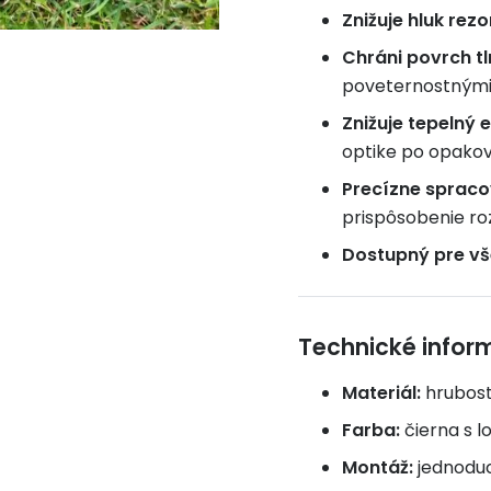
Znižuje hluk rez
Chráni povrch t
poveternostnými
Znižuje tepelný 
optike po opako
Precízne spraco
prispôsobenie r
Dostupný pre vš
Technické infor
Materiál:
hrubost
Farba:
čierna s 
Montáž:
jednoduc