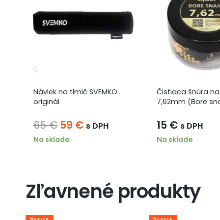
Návlek na tlmič SVEMKO
Čistiaca šnúra n
originál
7,62mm (Bore sn
Pôvodná
Aktuálna
65
€
59
€
15
€
s DPH
s DPH
cena
cena
ku
Na sklade
Na sklade
bola:
je:
65 €.
59 €.
Zľavnené produkty