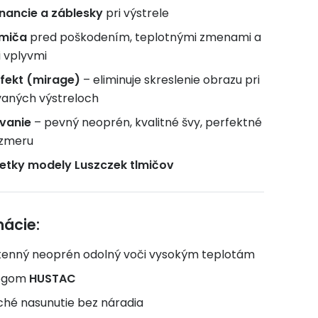
onancie a záblesky
pri výstrele
lmiča
pred poškodením, teplotnými zmenami a
 vplyvmi
efekt (mirage)
– eliminuje skreslenie obrazu pri
vaných výstreloch
vanie
– pevný neoprén, kvalitné švy, perfektné
ozmeru
etky modely Luszczek tlmičov
mácie:
enný neoprén odolný voči vysokým teplotám
logom
HUSTAC
hé nasunutie bez náradia