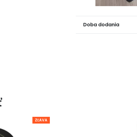
Doba dodania
ť
ZĽAVA