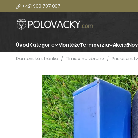
+421 908 707 007
Úvod
Kategórie
Montáže
Termovízia
Akcia!
Nov
Domovská stránka
/
Tlmiče na zbrane
/
Príslušenst