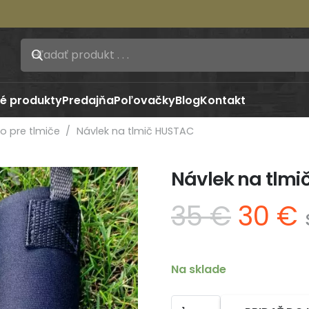
é produkty
Predajňa
Poľovačky
Blog
Kontakt
vo pre tlmiče
/
Návlek na tlmič HUSTAC
Návlek na tlmi
Pôvo
35
€
30
€
cena
bola:
j
35 €.
Na sklade
množstvo