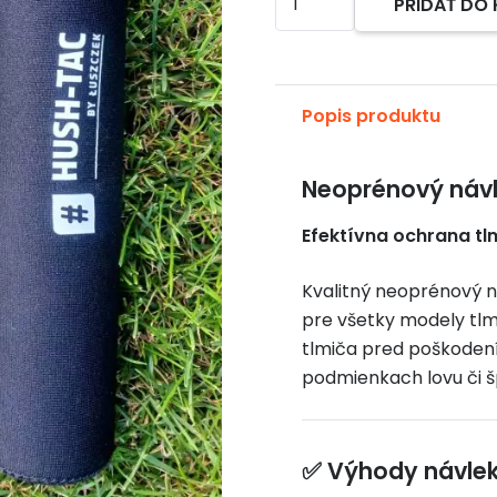
PRIDAŤ DO
Alternative:
Návlek
na
tlmič
HUSTAC
Popis produktu
Neoprénový návl
Efektívna ochrana tlm
Kvalitný neoprénový 
pre všetky modely tl
tlmiča pred poškoden
podmienkach lovu či š
✅ Výhody návle