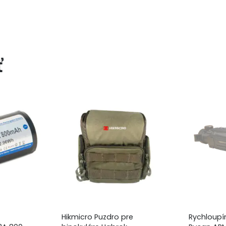
ť
Hikmicro Puzdro pre
Rychloupí