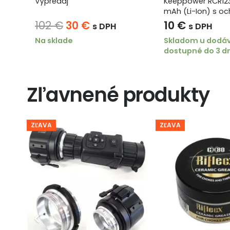
o
Výpredaj
Keeppower RCR12
mAh (Li-Ion) s o
Pôvodná
Aktuálna
102
€
30
€
10
€
s DPH
s DPH
cena
cena
Na sklade
Skladom u dodáv
dostupné do 3 d
bola:
je:
102 €.
30 €.
Zľavnené produkty
ZĽAVA
ZĽAVA