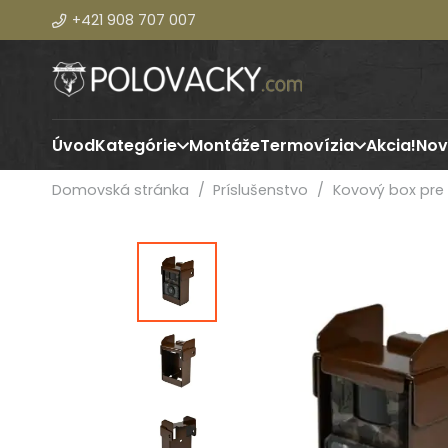
+421 908 707 007
Úvod
Kategórie
Montáže
Termovízia
Akcia!
Nov
Domovská stránka
/
Príslušenstvo
/
Kovový box pre 