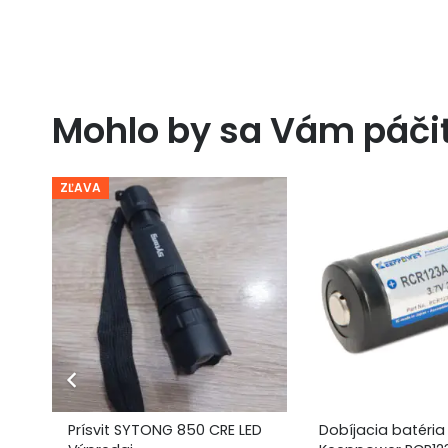
Mohlo by sa Vám páči
ZĽAVA
Prísvit SYTONG 850 CRE LED
Dobíjacia batéria