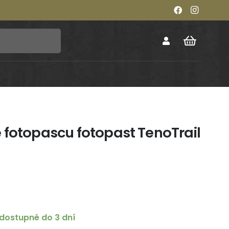
 fotopascu fotopast TenoTrail
dostupné do 3 dní