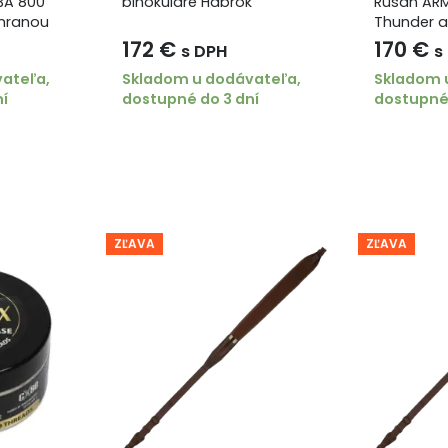
3A 800
binokuláre Habrok
Rusan ARM
chranou
Thunder a
objímky:
172
€
170
€
s DPH
s
ateľa,
Skladom u dodávateľa,
Skladom 
ní
dostupné do 3 dní
dostupné 
ZĽAVA
ZĽAVA