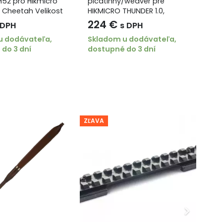
52 pro Hikmicro
picatinny/weaver pre
Ru
 Cheetah Velikost
HIKMICRO THUNDER 1.0,
Th
 68 mm
PANTHER 1.0, 2.0
Ve
224
€
1
 DPH
s DPH
u dodávateľa,
Skladom u dodávateľa,
Sk
do 3 dní
dostupné do 3 dní
do
ZĽAVA
ZĽA