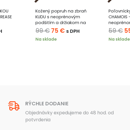
IKOU
Kožený popruh na zbraň
Poľovníck
GREASE
KUDU s neoprénovým
CHAMOIS –
podšitím a držiakom na
neopréno
náboje – tmavohnedý
na náboje
á
uálna
Pôvodná
Aktuálna
P
99
€
75
€
59
€
5
H
s DPH
a
cena
cena
c
Na sklade
Na sklade
bola:
je:
bo
99 €.
75 €.
59
RÝCHLE DODANIE
Objednávky expedujeme do 48 hod. od
potvrdenia