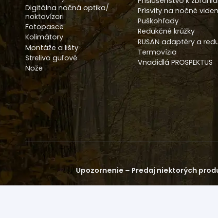
Príslušenstvo k zbrani
Digitálna nočná optika/
Prísvity na nočné viden
noktovízori
Puškohľady
Fotopasce
Redukčné krúžky
Kolimátory
RUSAN adaptéry a redu
Montáže a lišty
Termovízia
Strelivo guľové
Vnadidlá PROSPEKTUS
Nože
Upozornenie – Predaj niektorých produ