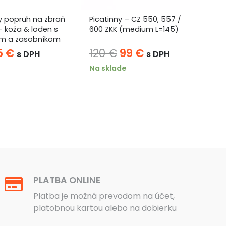
y popruh na zbraň
Picatinny – CZ 550, 557 /
Ok
 koža & loden s
600 ZKK (medium L=145)
m a zasobníkom
ôvodná
Aktuálna
Pôvodná
Aktuálna
5
€
120
€
99
€
1
s DPH
s DPH
ena
cena
cena
cena
Na sklade
Ni
la:
je:
bola:
je:
 €.
55 €.
120 €.
99 €.
PLATBA ONLINE
Platba je možná prevodom na účet,
platobnou kartou alebo na dobierku