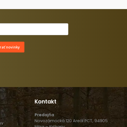
ať novinky
Kontakt
Predajňa
Novozámocká 120 Areál PCT, 94905
ov
Nitra – Krškany