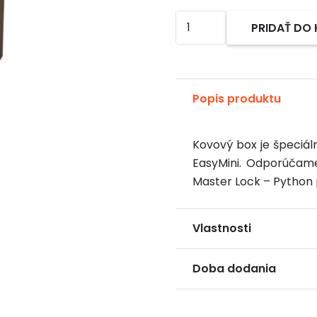
množstvo
PRIDAŤ DO
Alternative:
Kovový
box
pre
fotopascu
Popis produktu
fotopast
TenoTrail
Kovový box je špeciá
EasyMini
EasyMini. Odporúčam
Master Lock – Python
Vlastnosti
Doba dodania