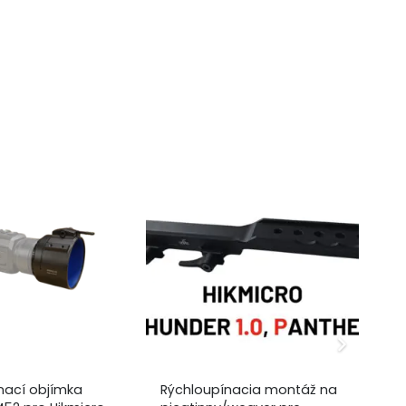
nací objímka
Rýchloupínacia montáž na
Ry