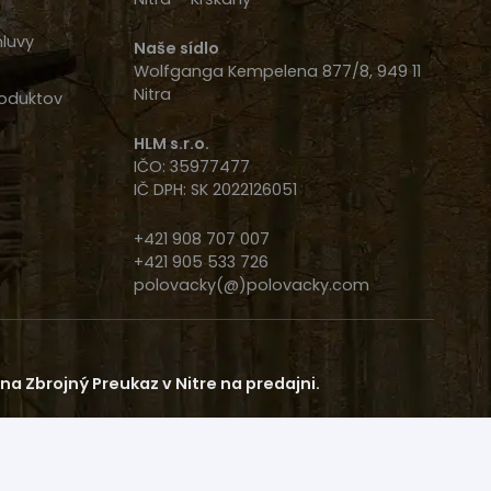
luvy
Naše sídlo
Wolfganga Kempelena 877/8, 949 11
Nitra
oduktov
HLM s.r.o.
IČO: 35977477
IČ DPH: SK 2022126051
+421 908 707 007
+421 905 533 726
polovacky(@)polovacky.com
a Zbrojný Preukaz v Nitre na predajni.