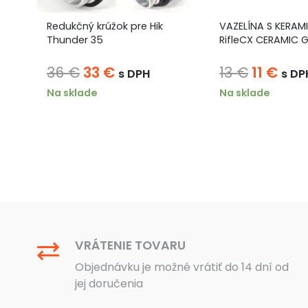
Redukčný krúžok pre Hik
VAZELÍNA S KERAM
Thunder 35
RifleCX CERAMIC 
a
Pôvodná
Aktuálna
Pôvodn
Akt
36
€
33
€
13
€
11
€
s DPH
s DP
cena
cena
cena
cen
Na sklade
Na sklade
bola:
je:
bola:
je:
36 €.
33 €.
13 €.
11 €.
VRÁTENIE TOVARU
Objednávku je možné vrátiť do 14 dní od
jej doručenia