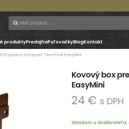
é produkty
Predajňa
Poľovačky
Blog
Kontakt
fotopascu fotopast TenoTrail EasyMini
Kovový box pre
EasyMini
24
€
s DPH
Skladom u dodávateľa, 