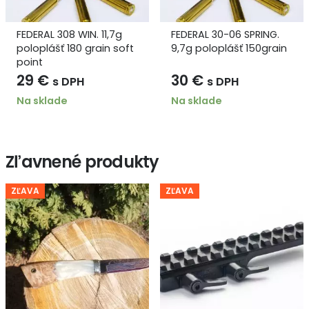
FEDERAL 308 WIN. 11,7g
FEDERAL 30-06 SPRING.
poloplášť 180 grain soft
9,7g poloplášť 150grain
point
29
€
30
€
s DPH
s DPH
Na sklade
Na sklade
Zľavnené produkty
ZĽAVA
ZĽAVA