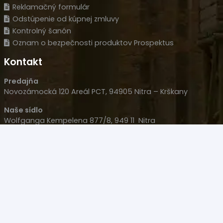
Reklamačný formulár
Odstúpenie od kúpnej zmluvy
Kontrolný šanón
Oznam o bezpečnosti produktov Prospektus
Kontakt
Predajňa
Novozámocká 120 Areál PCT, 94905 Nitra – Krškany
Naše sídlo
Wolfganga Kempelena 877/8, 949 11 Nitra
HLM s.r.o.
IČO: 35977477
IČ DPH: SK 2022126051
+421 908 707 007
+421 905 533 726
polovacky(@)polovacky.com