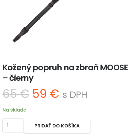
Kožený popruh na zbraň MOOSE
– čierny
Pôvodná
Aktuálna
65
€
59
€
s DPH
cena
cena
bola:
je:
Na sklade
65 €.
59 €.
množstvo
PRIDAŤ DO KOŠÍKA
Kožený
Alternative: