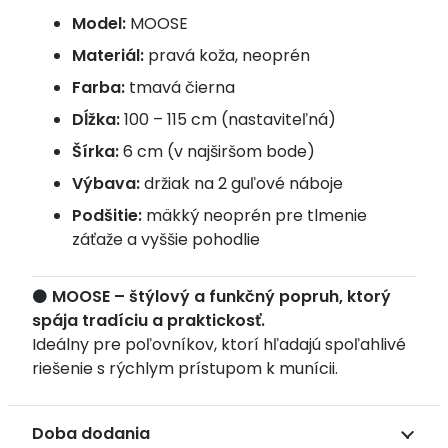
Model:
MOOSE
Materiál:
pravá koža, neoprén
Farba:
tmavá čierna
Dĺžka:
100 – 115 cm (nastaviteľná)
Šírka:
6 cm (v najširšom bode)
Výbava:
držiak na 2 guľové náboje
Podšitie:
mäkký neoprén pre tlmenie
záťaže a vyššie pohodlie
⚫
MOOSE – štýlový a funkčný popruh, ktorý
spája tradíciu a praktickosť.
Ideálny pre poľovníkov, ktorí hľadajú spoľahlivé
riešenie s rýchlym prístupom k munícii.
Doba dodania