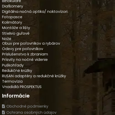
Binokuláre
Diaľkomery
Digitálna nočná optika/ noktovízori
Fotopasce
Kolimátory
Montáže a lišty
Strelivo guľové
Nože
Obuv pre poľovníkov a rybárov
Odevy pre poľovníkov
Príslušenstvo k zbraniam
Prísvity na nočné videnie
Puškohľady
Redukčné krúžky
RUSAN adaptéry a redukčné krúžky
Termovízia
Vnadidlá PROSPEKTUS
Informácie
Obchodné podmienky
Ochrana osobných údajov