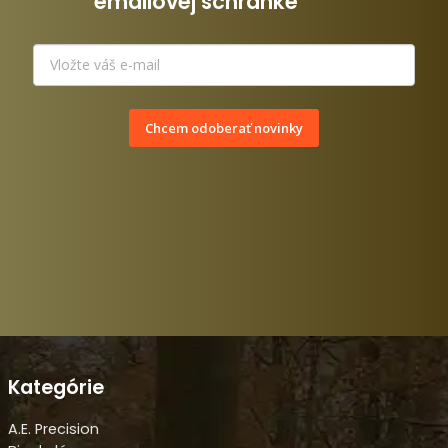
emailovej schránke
Chcem odoberať novinky
Kategórie
A.E. Precision