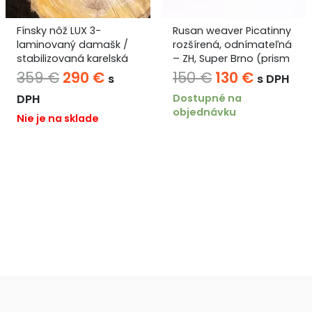
Fínsky nôž LUX 3-
Rusan weaver Picatinny
laminovaný damašk /
rozšírená, odnímateľná
stabilizovaná karelská
– ZH, Super Brno (prism
breza/ zvierací kel
14,5 mm)
na
Pôvodná
Aktuálna
Pôvodná
Aktuáln
359
€
290
€
150
€
130
€
s
s DPH
rýchloupínacia QR
cena
cena
cena
cena
Dostupné na
DPH
objednávku
bola:
je:
bola:
je:
Nie je na sklade
359 €.
290 €.
150 €.
130 €.