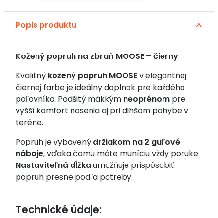
popruh
na
Popis produktu
zbraň
MOOSE
–
Kožený popruh na zbraň MOOSE – čierny
čierny
Kvalitný
kožený popruh MOOSE
v elegantnej
čiernej farbe je ideálny doplnok pre každého
poľovníka. Podšitý mäkkým
neoprénom
pre
vyšší komfort nosenia aj pri dlhšom pohybe v
teréne.
Popruh je vybavený
držiakom na 2 guľové
náboje
, vďaka čomu máte muníciu vždy poruke.
Nastaviteľná dĺžka
umožňuje prispôsobiť
popruh presne podľa potreby.
Technické údaje: