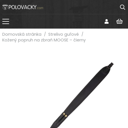
Domovská stránka
/
Strelivo guľové
/
Kožený popruh na zbraň MOOSE – čierny