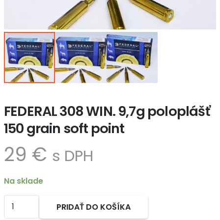
FEDERAL 308 WIN. 9,7g poloplášť
150 grain soft point
29
€
s DPH
Na sklade
množstvo
PRIDAŤ DO KOŠÍKA
FEDERAL
Alternative: