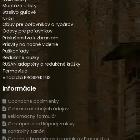
Montáže a lišty
Strelivo guľové
Nože
Obuv pre poľovníkov a rybárov
Odevy pre poľovníkov
Príslušenstvo k zbraniam
Prísvity na nočné videnie
Puškohľady
Redukčné krúžky
RUSAN adaptéry a redukčné krúžky
Termovízia
Vnadidlá PROSPEKTUS
Informácie
Obchodné podmienky
Ochrana osobných údajov
Reklamačný formulár
Odstúpenie od kúpnej zmluvy
Kontrolný šanón
Oznam o bezpečnosti produktov Prospektus