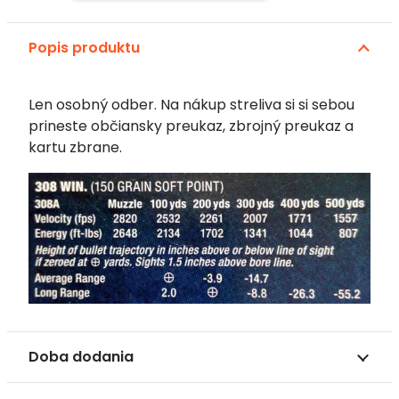
308
WIN.
Popis produktu
9,7g
poloplášť
150
Len osobný odber. Na nákup streliva si si sebou
grain
prineste občiansky preukaz, zbrojný preukaz a
soft
kartu zbrane.
point
Doba dodania