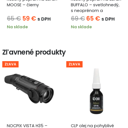
MOOSE – čierny
BUFFALO – svetlohnedý,
s neoprénom a
držiakom na náboje
Pôvodná
Aktuálna
Pôvodná
Aktuálna
65
€
59
€
69
€
65
€
s DPH
s DPH
cena
cena
cena
cena
Na sklade
Na sklade
bola:
je:
bola:
je:
65 €.
59 €.
69 €.
65 €.
Zľavnené produkty
ZĽAVA
ZĽAVA
NOCPIX VISTA H35 –
CLP olej na pohyblivé