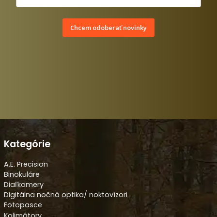
Chcem odoberať novinky
Kategórie
A.E. Precision
Binokuláre
Diaľkomery
Digitálna nočná optika/ noktovízori
Fotopasce
Kolimátory