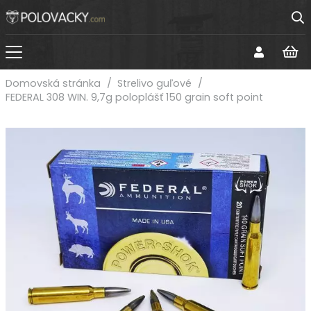
Domovská stránka
/
Strelivo guľové
/
FEDERAL 308 WIN. 9,7g poloplášť 150 grain soft point