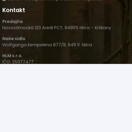
Kontakt
Predajňa
Novozámocká 120 Areál PCT, 94905 Nitra – Krškany
Naše sídlo
Wolfganga Kempelena 877/8, 949 11 Nitra
HLM s.r.o.
IČO: 35977477
IČ DPH: SK 2022126051
+421 908 707 007
+421 905 533 726
polovacky(@)polovacky.com
Upozornenie – Predaj niektorých produktov na diaľku
nie je možný! Produkt sa musí kúpiť osobne na Zbrojný
Preukaz v Nitre na predajni.