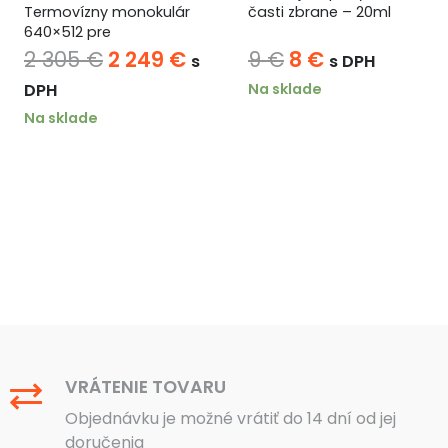
Termovízny monokulár
časti zbrane – 20ml
640×512 pre
profesionálny lov
na
Pôvodná
Aktuálna
Pôvodná
Aktuálna
2 305
€
2 249
€
9
€
8
€
s
s DPH
cena
cena
cena
cena
Na sklade
DPH
bola:
je:
bola:
je:
Na sklade
2
2
9 €.
8 €.
305 €.
249 €.
VRÁTENIE TOVARU
Objednávku je možné vrátiť do 14 dní od jej
doručenia