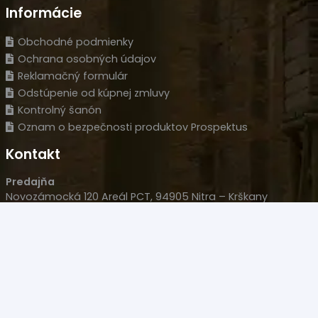
Informácie
Obchodné podmienky
Ochrana osobných údajov
Reklamačný formulár
Odstúpenie od kúpnej zmluvy
Kontrolný šanón
Oznam o bezpečnosti produktov Prospektus
Kontakt
Predajňa
Novozámocká 120 Areál PCT, 94905 Nitra – Krškany
Naše sídlo
Wolfganga Kempelena 877/8, 949 11 Nitra
HLM s.r.o.
IČO: 35977477
IČ DPH: SK 2022126051