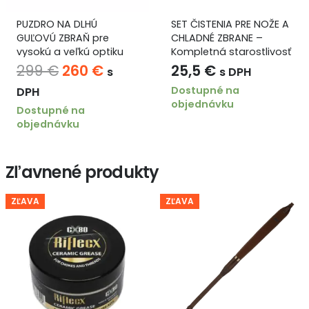
NA DLHÚ
SET ČISTENIA PRE NOŽE A
Kožený 
ZBRAŇ pre
CHLADNÉ ZBRANE –
KUDU s 
 veľkú optiku
Kompletná starostlivosť
podšití
náboje 
Pôvodná
Aktuálna
260
€
25,5
€
99
€
s
s DPH
cena
cena
Dostupné na
Na skla
objednávku
bola:
je:
né na
ávku
299 €.
260 €.
Zľavnené produkty
ZĽAVA
ZĽAVA