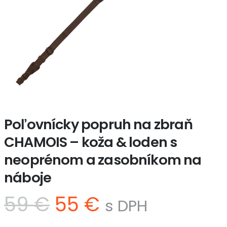
Poľovnícky popruh na zbraň
CHAMOIS – koža & loden s
neoprénom a zasobníkom na
náboje
Pôvodná
Aktuálna
59
€
55
€
s DPH
cena
cena