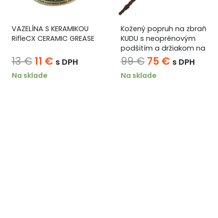
VAZELÍNA S KERAMIKOU
Kožený popruh na zbraň
RifleCX CERAMIC GREASE
KUDU s neoprénovým
podšitím a držiakom na
náboje – tmavohnedý
Pôvodná
Aktuálna
Pôvodná
Aktuálna
13
€
11
€
99
€
75
€
s DPH
s DPH
cena
cena
cena
cena
Na sklade
Na sklade
bola:
je:
bola:
je:
13 €.
11 €.
99 €.
75 €.