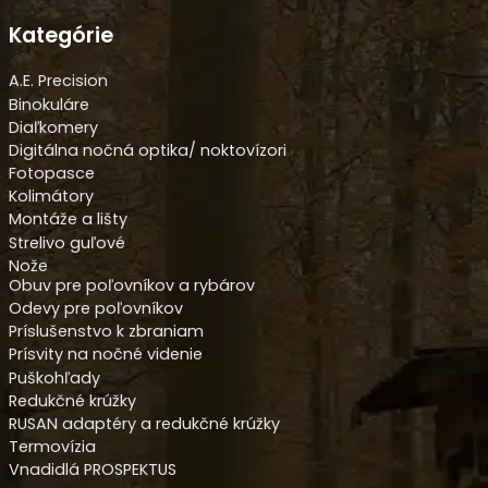
Kategórie
A.E. Precision
Binokuláre
Diaľkomery
Digitálna nočná optika/ noktovízori
Fotopasce
Kolimátory
Montáže a lišty
Strelivo guľové
Nože
Obuv pre poľovníkov a rybárov
Odevy pre poľovníkov
Príslušenstvo k zbraniam
Prísvity na nočné videnie
Puškohľady
Redukčné krúžky
RUSAN adaptéry a redukčné krúžky
Termovízia
Vnadidlá PROSPEKTUS