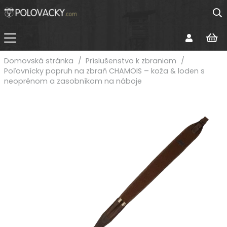
Domovská stránka
/
Príslušenstvo k zbraniam
/
Poľovnícky popruh na zbraň CHAMOIS – koža & loden s
neoprénom a zasobníkom na náboje