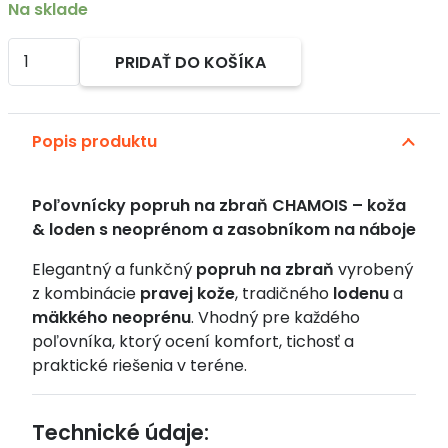
bola:
je:
Na sklade
59 €.
55 €.
množstvo
PRIDAŤ DO KOŠÍKA
Poľovnícky
Alternative:
popruh
na
Popis produktu
zbraň
CHAMOIS
–
Poľovnícky popruh na zbraň CHAMOIS – koža
koža
& loden s neoprénom a zasobníkom na náboje
&
loden
Elegantný a funkčný
popruh na zbraň
vyrobený
s
z kombinácie
pravej kože
, tradičného
lodenu
a
neoprénom
mäkkého neoprénu
. Vhodný pre každého
a
poľovníka, ktorý ocení komfort, tichosť a
zasobníkom
praktické riešenia v teréne.
na
náboje
Technické údaje: