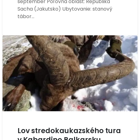
september Poľovná oblasť: Republika
Sacha (Jakutsko) Ubytovanie: stanový
tábor…
Lov stredokaukazského tura
v Kabardino Balkarsku,