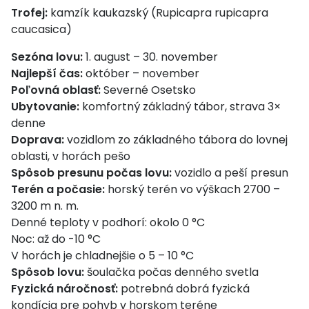
Trofej:
kamzík kaukazský (Rupicapra rupicapra
caucasica)
Sezóna lovu:
1. august – 30. november
Najlepší čas:
október – november
Poľovná oblasť:
Severné Osetsko
Ubytovanie:
komfortný základný tábor, strava 3×
denne
Doprava:
vozidlom zo základného tábora do lovnej
oblasti, v horách pešo
Spôsob presunu počas lovu:
vozidlo a peší presun
Terén a počasie:
horský terén vo výškach 2700 –
3200 m n. m.
Denné teploty v podhorí: okolo 0 °C
Noc: až do -10 °C
V horách je chladnejšie o 5 – 10 °C
Spôsob lovu:
šoulačka počas denného svetla
Fyzická náročnosť:
potrebná dobrá fyzická
kondícia pre pohyb v horskom teréne