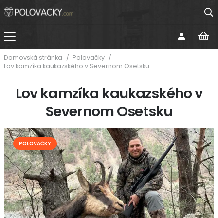
Domovská stránka
/
Polovačky
/
Lov kamzíka kaukazského v Severnom Osetsku
Lov kamzíka kaukazského v
Severnom Osetsku
POLOVAČKY