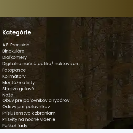
Kategórie
A.E. Precision
Binokuláre
Diaľkomery
Digitálna nočná optika/ noktovízori
Fotopasce
Kolimátory
Montáže a lišty
Strelivo guľové
Nože
Obuv pre poľovníkov a rybárov
Odevy pre poľovníkov
Príslušenstvo k zbraniam
Prísvity na nočné videnie
Puškohľady
Redukčné krúžky