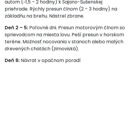
autom (~1,5 – 2 hodiny) k Sajano-Šušenskej
priehrade. Rýchly presun člnom (2 – 3 hodiny) na
základňu na brehu. Nástrel zbrane.
Deň 2 – 5:
Poľovné dni. Presun motorovým člnom so
sprievodcom na miesta lovu. Peší presun v horskom
teréne. Možnosť nocovania v stanoch alebo malých
drevených chatách (zimoviská).
Deň 6:
Návrat v opačnom poradí