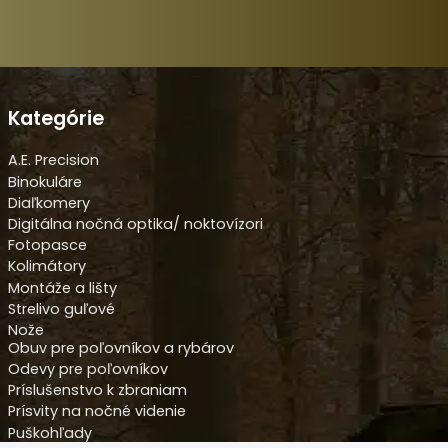
Kategórie
A.E. Precision
Binokuláre
Diaľkomery
Digitálna nočná optika/ noktovízori
Fotopasce
Kolimátory
Montáže a lišty
Strelivo guľové
Nože
Obuv pre poľovníkov a rybárov
Odevy pre poľovníkov
Príslušenstvo k zbraniam
Prísvity na nočné videnie
Puškohľady