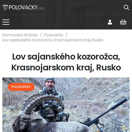
Domovská stránka
/
Polovačky
/
Lov sajanského kozorožca, Krasnojarskom kraj, Rusko
Lov sajanského kozorožca,
Krasnojarskom kraj, Rusko
POLOVAČKY