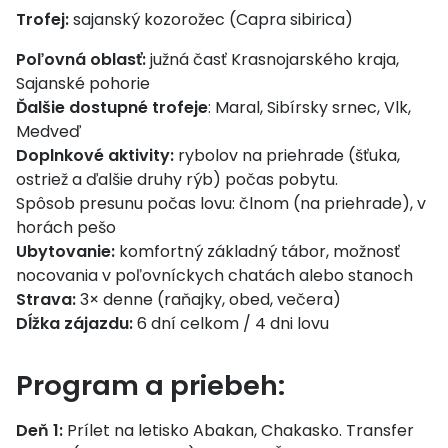
Trofej:
sajanský kozorožec (Capra sibirica)
Poľovná oblasť:
južná časť Krasnojarského kraja,
Sajanské pohorie
Ďalšie dostupné trofeje
: Maral, Sibírsky srnec, Vlk,
Medveď
Doplnkové aktivity:
rybolov na priehrade (šťuka,
ostriež a ďalšie druhy rýb) počas pobytu.
Spôsob presunu počas lovu: člnom (na priehrade), v
horách pešo
Ubytovanie:
komfortný základný tábor, možnosť
nocovania v poľovníckych chatách alebo stanoch
Strava:
3× denne (raňajky, obed, večera)
Dĺžka zájazdu:
6 dní celkom / 4 dni lovu
Program a priebeh:
Deň 1:
Prílet na letisko Abakan, Chakasko. Transfer