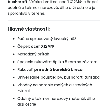
bushcraft
. Vďaka kvalitnej oceľi Х12МФ je čepeľ
odolná a takmer nerezová, dlho drží ostrie a je
spoľahlivá v teréne.
Hlavné vlastnosti:
Ručne spracovaný lovecký nôž
Čepeľ:
oceľ Х12МФ
Mosadzný príťah
Spojenie rukoväte: špilka 8 mm so závitom
Rukoväť:
prírodná karelská breza
Univerzálne použitie: lov, bushcraft, turistika
Vhodný na odranie malých a stredných
zvierat
Odolný a takmer nerezový materiál, dlho
drží ostrie