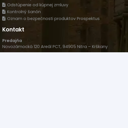
Odstúpenie od kúpnej zmluvy
Kontrolný šanón
Oznam o bezpečnosti produktov Prospektus
Kontakt
Predajňa
Novozámocká 120 Areál PCT, 94905 Nitra – Krškany
Naše sídlo
Wolfganga Kempelena 877/8, 949 11 Nitra
HLM s.r.o.
IČO: 35977477
IČ DPH: SK 2022126051
+421 908 707 007
+421 905 533 726
polovacky(@)polovacky.com