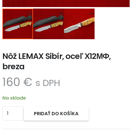
Nôž LEMAX Sibír, oceľ Х12МФ,
breza
160
€
s DPH
Na sklade
množstvo
PRIDAŤ DO KOŠÍKA
Nôž
Alternative:
LEMAX
Sibír,