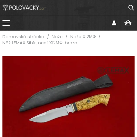
Domovská stránka
/
Nože
/
Nože Х12МФ
/
Nôž LEMAX Sibír, oceľ Х12МФ, breza