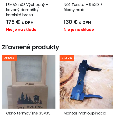
Nôž Turista – 95Х18 /
LEMAX nôž Zasapozhny
čierny hrab
malý – kovaný damašk
/ karelská breza
130
€
165
€
s DPH
s DPH
Nie je na sklade
Na sklade
Zľavnené produkty
ZĽAVA
ZĽAVA
35
Montáž rýchloupínacia
NOCPIX ACE S 60 –