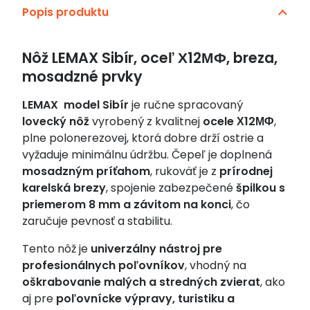
Popis produktu
oceľ
Х12МФ,
breza
Nôž LEMAX Sibír, oceľ Х12МФ, breza,
mosadzné prvky
LEMAX model Sibír
je ručne spracovaný
lovecký nôž
vyrobený z kvalitnej
ocele Х12МФ
,
plne polonerezovej, ktorá dobre drží ostrie a
vyžaduje minimálnu údržbu. Čepeľ je doplnená
mosadzným príťahom
, rukoväť je z
prírodnej
karelská brezy
, spojenie zabezpečené
špilkou s
priemerom 8 mm a závitom na konci
, čo
zaručuje pevnosť a stabilitu.
Tento nôž je
univerzálny nástroj pre
profesionálnych poľovníkov
, vhodný na
oškrabovanie malých a stredných zvierat
, ako
aj pre
poľovnícke výpravy, turistiku a