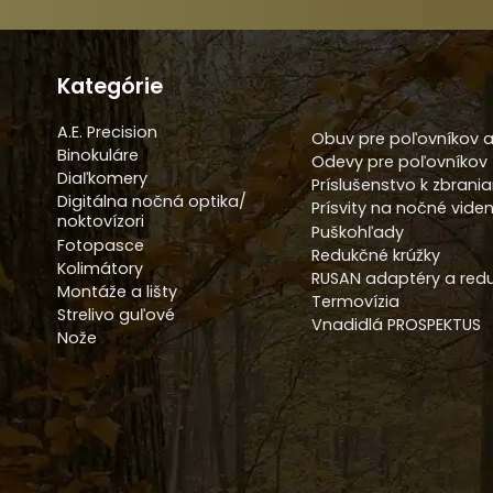
Kategórie
A.E. Precision
Obuv pre poľovníkov a
Binokuláre
Odevy pre poľovníkov
Diaľkomery
Príslušenstvo k zbrani
Digitálna nočná optika/
Prísvity na nočné viden
noktovízori
Puškohľady
Fotopasce
Redukčné krúžky
Kolimátory
RUSAN adaptéry a redu
Montáže a lišty
Termovízia
Strelivo guľové
Vnadidlá PROSPEKTUS
Nože