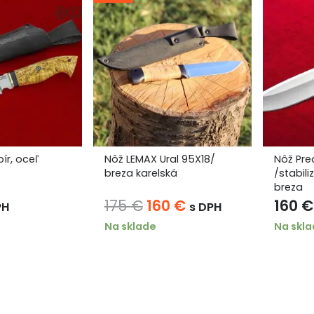
ír, oceľ
Nôž LEMAX Ural 95X18/
Nôž Pre
breza karelská
/stabil
breza
Pôvodná
Aktuálna
175
€
160
€
160
€
PH
s DPH
cena
cena
Na sklade
Na skl
bola:
je:
175 €.
160 €.