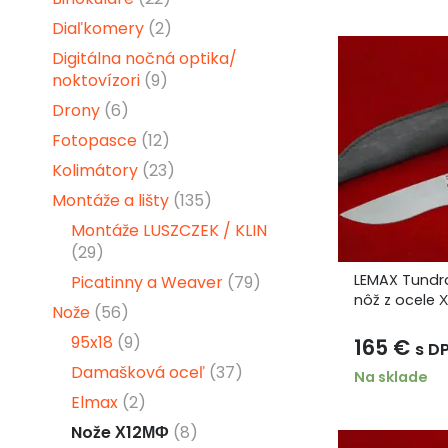
Diaľkomery
(2)
Digitálna nočná optika/
noktovízori
(9)
Drony
(6)
Fotopasce
(12)
Kolimátory
(23)
Montáže a lišty
(135)
Montáže LUSZCZEK / KLIN
(29)
LEMAX Tundr
Picatinny a Weaver
(79)
nôž z ocele 
Nože
(56)
95x18
(9)
165
€
s D
Damašková oceľ
(37)
Na sklade
Elmax
(2)
Nože Х12МФ
(8)