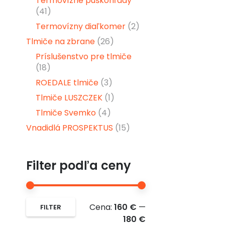
Termovízne puškohľady
(41)
Termovízny diaľkomer
(2)
Tlmiče na zbrane
(26)
Príslušenstvo pre tlmiče
(18)
ROEDALE tlmiče
(3)
Tlmiče LUSZCZEK
(1)
Tlmiče Svemko
(4)
Vnadidlá PROSPEKTUS
(15)
Filter podľa ceny
Minimálna
Maximálna
Cena:
160 €
—
FILTER
cena
cena
180 €