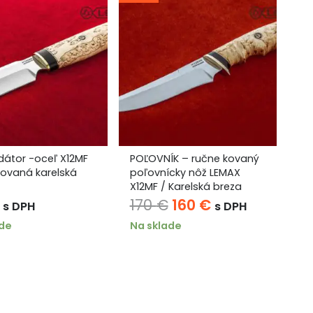
dátor -oceľ X12MF
POĽOVNÍK – ručne kovaný
izovaná karelská
poľovnícky nôž LEMAX
X12MF / Karelská breza
Pôvodná
Aktuálna
170
€
160
€
s DPH
s DPH
cena
cena
ade
Na sklade
bola:
je:
170 €.
160 €.