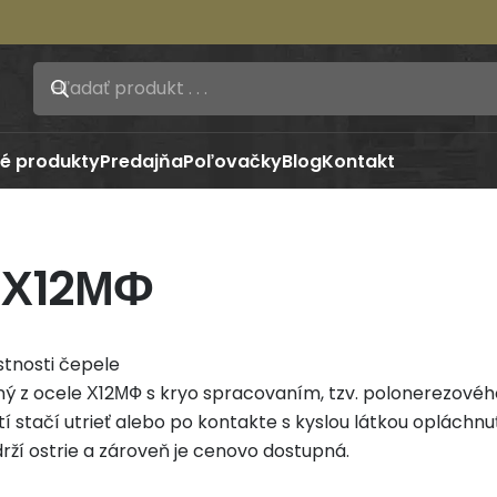
é produkty
Predajňa
Poľovačky
Blog
Kontakt
 Х12МФ
stnosti čepele
ný z ocele Х12МФ s kryo spracovaním, tzv. polonerezovéh
 stačí utrieť alebo po kontakte s kyslou látkou opláchnuť
rží ostrie a zároveň je cenovo dostupná.