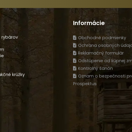
Informácie
 rybárov
Obchodné podmienky
Ochrana osobných údaj
am
Reklamačný formulár
ie
Odstúpenie od kúpnej zm
Kontrolný šanón
kčné krúžky
Oznam o bezpečnosti pr
Prospektus