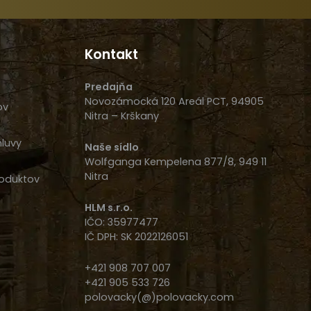
Kontakt
Predajňa
Novozámocká 120 Areál PCT, 94905
ov
Nitra – Krškany
luvy
Naše sídlo
Wolfganga Kempelena 877/8, 949 11
Nitra
oduktov
HLM s.r.o.
IČO: 35977477
IČ DPH: SK 2022126051
+421 908 707 007
+421 905 533 726
polovacky(@)polovacky.com