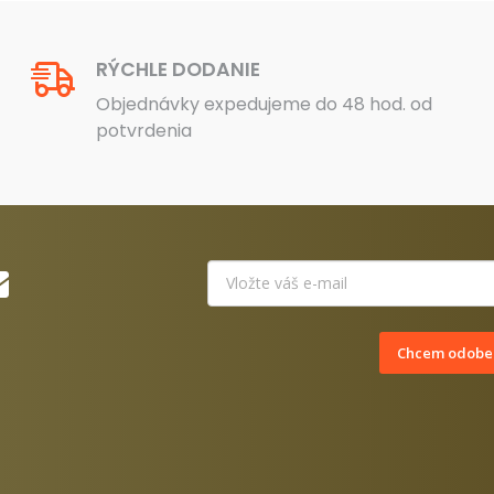
RÝCHLE DODANIE
Objednávky expedujeme do 48 hod. od
potvrdenia
Chcem odober