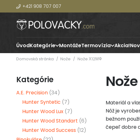
+421 908 707 007
Úvod
Kategórie
Montáže
Termovízia
Akcia!
Nov
Domovská stránka
/
Nože
/
Nože Х12МФ
Nože
Kategórie
A.E. Precision
(34)
Hunter Syntetic
(7)
Materiál a vla
Nôž je vyrobe
Hunter Wood Lux
(7)
bežnom použití
Hunter Wood Standart
(6)
čepeľ dobre d
Hunter Wood Success
(12)
Binokuláre
(22)