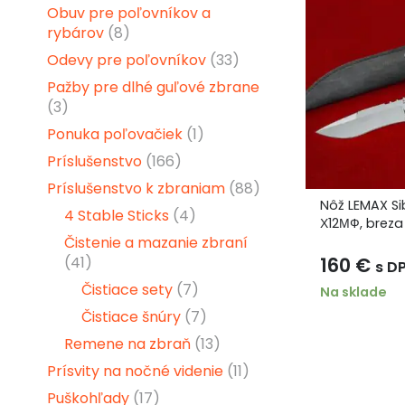
Obuv pre poľovníkov a
rybárov
(8)
Odevy pre poľovníkov
(33)
Pažby pre dlhé guľové zbrane
(3)
Ponuka poľovačiek
(1)
Príslušenstvo
(166)
Príslušenstvo k zbraniam
(88)
Nôž LEMAX Sib
4 Stable Sticks
(4)
Х12МФ, breza
Čistenie a mazanie zbraní
(41)
160
€
s D
Čistiace sety
(7)
Na sklade
Čistiace šnúry
(7)
Remene na zbraň
(13)
Prísvity na nočné videnie
(11)
Puškohľady
(17)