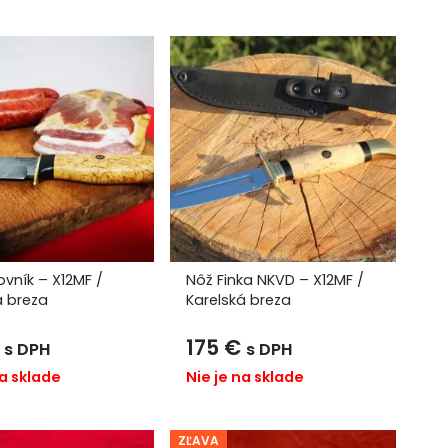
ovník – X12MF /
Nôž Finka NKVD – X12MF /
á breza
Karelská breza
175
€
s DPH
s DPH
na sklade
Nie je na sklade
ZĽAVA