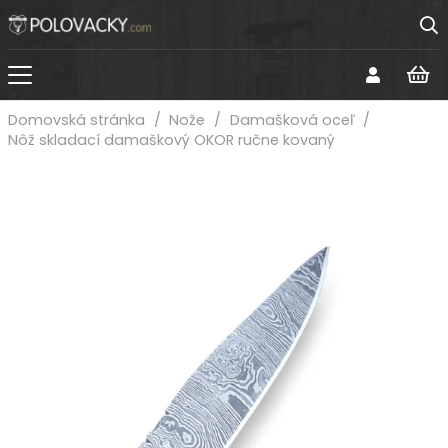
Domovská stránka
/
Nože
/
Damašková oceľ
/
Nôž skladací damaškový OKOR ručne kovaný