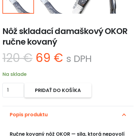
Nôž skladací damaškový OKOR
ručne kovaný
Pôvodná
Aktuálna
120
€
69
€
s DPH
cena
cena
bola:
je:
Na sklade
120 €.
69 €.
množstvo
PRIDAŤ DO KOŠÍKA
Nôž
Alternative:
skladací
damaškový
Popis produktu
OKOR
ručne
kovaný
Ručne kovaný nôž OKOR — sila, ktorá nepovolí