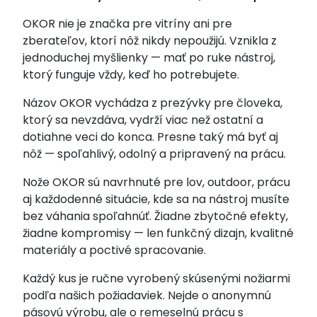
OKOR nie je značka pre vitríny ani pre
zberateľov, ktorí nôž nikdy nepoužijú. Vznikla z
jednoduchej myšlienky — mať po ruke nástroj,
ktorý funguje vždy, keď ho potrebujete.
Názov OKOR vychádza z prezývky pre človeka,
ktorý sa nevzdáva, vydrží viac než ostatní a
dotiahne veci do konca. Presne taký má byť aj
nôž — spoľahlivý, odolný a pripravený na prácu.
Nože OKOR sú navrhnuté pre lov, outdoor, prácu
aj každodenné situácie, kde sa na nástroj musíte
bez váhania spoľahnúť. Žiadne zbytočné efekty,
žiadne kompromisy — len funkčný dizajn, kvalitné
materiály a poctivé spracovanie.
Každý kus je ručne vyrobený skúsenými nožiarmi
podľa našich požiadaviek. Nejde o anonymnú
pásovú výrobu, ale o remeselnú prácu s