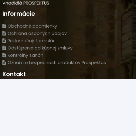
Vnadidlá PROSPEKTUS
Informácie
Obchodné podmienky
Ochrana osobných údajov
Reklamačný formulár
Odstúpenie od kúpnej zmluvy
Kontrolný šanón
Oznam o bezpečnosti produktov Prospektus
Kontakt
Predajňa
Novozámocká 120 Areál PCT, 94905 Nitra – Krškany
Naše sídlo
Wolfganga Kempelena 877/8, 949 11 Nitra
HLM s.r.o.
IČO: 35977477
IČ DPH: SK 2022126051