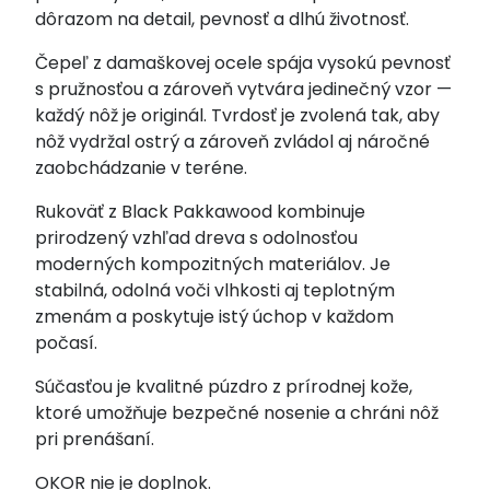
dôrazom na detail, pevnosť a dlhú životnosť.
Čepeľ z damaškovej ocele spája vysokú pevnosť
s pružnosťou a zároveň vytvára jedinečný vzor —
každý nôž je originál. Tvrdosť je zvolená tak, aby
nôž vydržal ostrý a zároveň zvládol aj náročné
zaobchádzanie v teréne.
Rukoväť z Black Pakkawood kombinuje
prirodzený vzhľad dreva s odolnosťou
moderných kompozitných materiálov. Je
stabilná, odolná voči vlhkosti aj teplotným
zmenám a poskytuje istý úchop v každom
počasí.
Súčasťou je kvalitné púzdro z prírodnej kože,
ktoré umožňuje bezpečné nosenie a chráni nôž
pri prenášaní.
OKOR nie je doplnok.