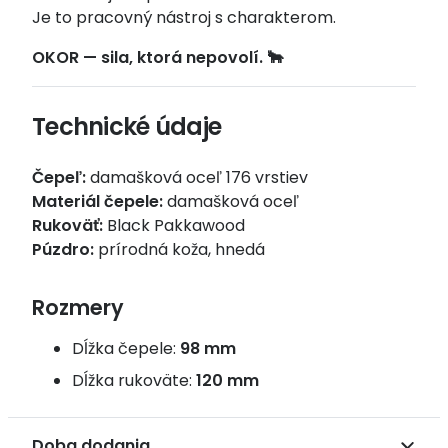
Je to pracovný nástroj s charakterom.
OKOR — sila, ktorá nepovolí. 🐂
Technické údaje
Čepeľ:
damašková oceľ 176 vrstiev
Materiál čepele:
damašková oceľ
Rukoväť:
Black Pakkawood
Púzdro:
prírodná koža, hnedá
Rozmery
Dĺžka čepele:
98 mm
Dĺžka rukoväte:
120 mm
Doba dodania