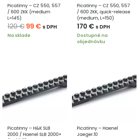
Picatinny – CZ 550, 557
Picatinny – CZ 550, 557
/ 600 ZKK (medium
/ 600 ZKK, quick-release
L=145)
(medium, L=150)
Pôvodná
Aktuálna
120
€
99
€
170
€
s DPH
s DPH
cena
cena
Na sklade
Dostupné na
objednávku
bola:
je:
120 €.
99 €.
Picatinny – H&K SLB
Picatinny – Haenel
2000 / Haenel SLB 2000+
Jaeger.10