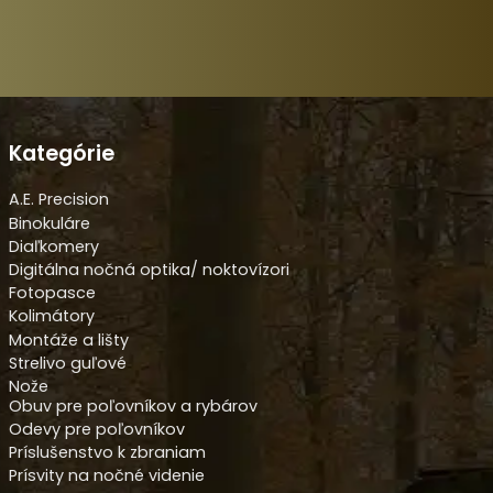
Kategórie
A.E. Precision
Binokuláre
Diaľkomery
Digitálna nočná optika/ noktovízori
Fotopasce
Kolimátory
Montáže a lišty
Strelivo guľové
Nože
Obuv pre poľovníkov a rybárov
Odevy pre poľovníkov
Príslušenstvo k zbraniam
Prísvity na nočné videnie