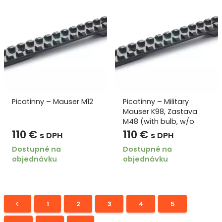
Picatinny – Mauser M12
Picatinny – Military
Mauser K98, Zastava
M48 (with bulb, w/o
holes)
110
€
110
€
s DPH
s DPH
Dostupné na
Dostupné na
objednávku
objednávku
1
2
3
4
5