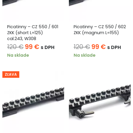
Picatinny – CZ 550 / 601
Picatinny – CZ 550 / 602
ZKK (short L=125)
ZKK (magnum L=155)
cal.243, W308
Pôvodná
Aktuálna
Pôvodná
Aktuáln
120
€
99
€
120
€
99
€
s DPH
s DPH
cena
cena
cena
cena
Na sklade
Na sklade
bola:
je:
bola:
je:
120 €.
99 €.
120 €.
99 €.
ZĽAVA