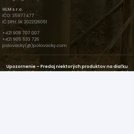
HLM s.r.o.
IČO: 35977477
IČ DPH: SK 2022126051
+421 908 707 007
+421 905 533 726
polovacky(@)polovacky.com
Upozornenie – Predaj niektorých produktov na diaľku
nie je možný! Produkt sa musí kúpiť osobne na Zbrojný
Preukaz v Nitre na predajni.
© 2023 HLM s.r.o. All rights reserved |
Cookies