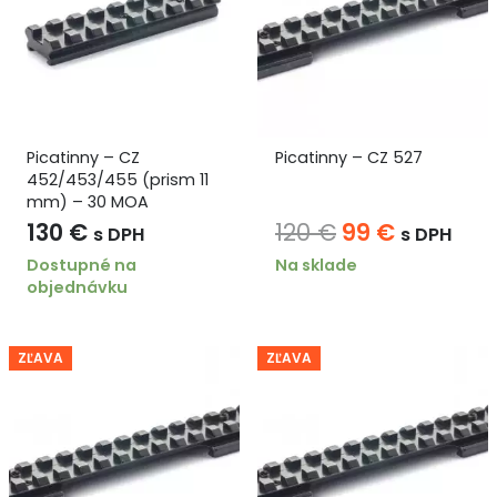
Picatinny – CZ
Picatinny – CZ 527
452/453/455 (prism 11
mm) – 30 MOA
Pôvodná
Aktuáln
130
€
120
€
99
€
s DPH
s DPH
cena
cena
Dostupné na
Na sklade
objednávku
bola:
je:
120 €.
99 €.
ZĽAVA
ZĽAVA