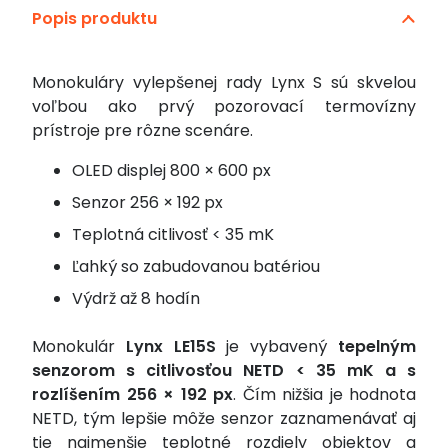
Popis produktu
Monokuláry vylepšenej rady Lynx S sú skvelou
voľbou ako prvý pozorovací termovízny
prístroje pre rôzne scenáre.
OLED displej 800 × 600 px
Senzor 256 × 192 px
Teplotná citlivosť < 35 mK
Ľahký so zabudovanou batériou
Výdrž až 8 hodín
Monokulár
Lynx LE15S
je vybavený
tepelným
senzorom s citlivosťou NETD < 35 mK a s
rozlíšením 256 × 192 px
. Čím nižšia je hodnota
NETD, tým lepšie môže senzor zaznamenávať aj
tie najmenšie teplotné rozdiely objektov a