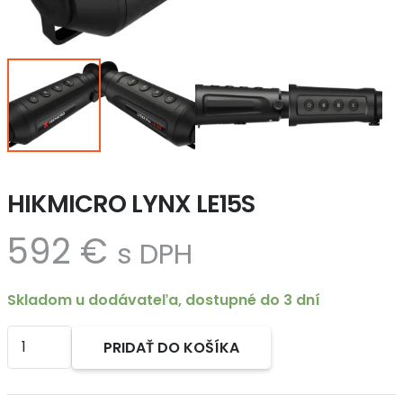
HIKMICRO LYNX LE15S
592
€
s DPH
Skladom u dodávateľa, dostupné do 3 dní
množstvo
PRIDAŤ DO KOŠÍKA
HIKMICRO
Alternative:
LYNX
LE15S