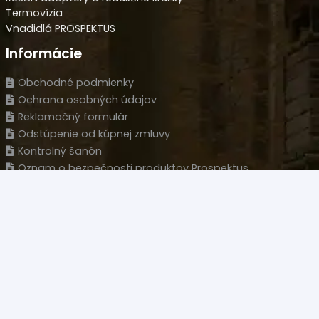
Termovízia
Vnadidlá PROSPEKTUS
Informácie
Obchodné podmienky
Ochrana osobných údajov
Reklamačný formulár
Odstúpenie od kúpnej zmluvy
Kontrolný šanón
Oznam o bezpečnosti produktov Prospektus
Kontakt
Predajňa
Novozámocká 120 Areál PCT, 94905 Nitra – Krškany
Naše sídlo
Wolfganga Kempelena 877/8, 949 11 Nitra
HLM s.r.o.