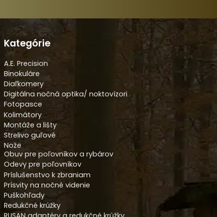
Kategórie
A.E. Precision
Binokuláre
Diaľkomery
Digitálna nočná optika/ noktovízori
Fotopasce
Kolimátory
Montáže a lišty
Strelivo guľové
Nože
Obuv pre poľovníkov a rybárov
Odevy pre poľovníkov
Príslušenstvo k zbraniam
Prísvity na nočné videnie
Puškohľady
Redukčné krúžky
RUSAN adaptéry a redukčné krúžky