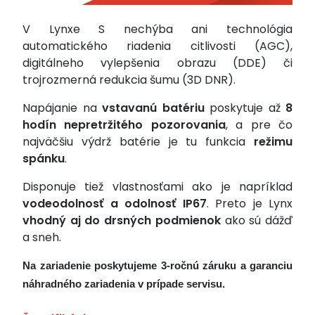
V Lynxe S nechýba ani technológia
automatického riadenia citlivosti (AGC),
digitálneho vylepšenia obrazu (DDE) či
trojrozmerná redukcia šumu (3D DNR).
Napájanie na
vstavanú batériu
poskytuje až
8
hodín nepretržitého pozorovania
, a pre čo
najväčšiu výdrž batérie je tu funkcia
režimu
spánku
.
Disponuje tiež vlastnosťami ako je napríklad
vodeodolnosť a odolnosť IP67
. Preto je Lynx
vhodný aj do drsných podmienok
ako sú dážď
a sneh.
Na zariadenie poskytujeme 3-ročnú záruku a garanciu
náhradného zariadenia v prípade servisu.