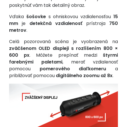
poskytnúť vám tak detailný obraz.
Vďaka
šošovke
s ohniskovou vzdialenosťou
15
mm
je
detekčná vzdialenosť
prístroja
750
metrov
.
Celá pozorovaná scéna je vyobrazená na
zväčšenom OLED displeji s rozlíšením 800 ×
600 px
. Môžete prepínať medzi
štyrmi
farebnými paletami
, merať vzdialenosť
pomocou
pomerového diaľkomeru
a
približovať pomocou
digitálneho zoomu až 8x
.