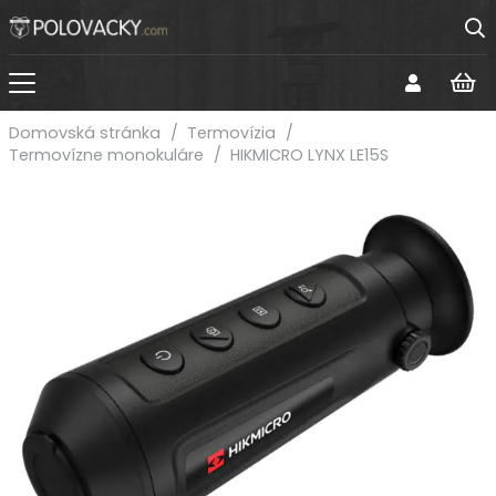
Domovská stránka
/
Termovízia
/
Termovízne monokuláre
/
HIKMICRO LYNX LE15S