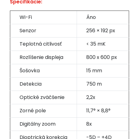
Špecifikácie:
Wi-Fi
Áno
Senzor
256 × 192 px
Teplotná citlivosť
< 35 mK
Rozlíšenie displeja
800 x 600 px
Šošovka
15 mm
Detekcia
750 m
Optické zväčšenie
2,2x
Zorné pole
11,7° × 8,8°
Digitálny zoom
8x
Dioptrická korekcia
-5D – +4D