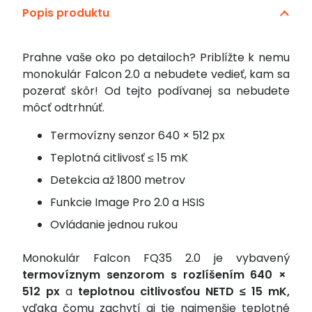
Popis produktu
2.0
Prahne vaše oko po detailoch? Priblížte k nemu
monokulár Falcon 2.0 a nebudete vedieť, kam sa
pozerať skôr! Od tejto podívanej sa nebudete
môcť odtrhnúť.
Termovízny senzor 640 × 512 px
Teplotná citlivosť ≤ 15 mK
Detekcia až 1800 metrov
Funkcie Image Pro 2.0 a HSIS
Ovládanie jednou rukou
Monokulár Falcon FQ35 2.0 je vybavený
termovíznym senzorom s rozlíšením 640 ×
512 px
a
teplotnou citlivosťou NETD ≤ 15 mK,
vďaka čomu zachytí aj tie najmenšie teplotné