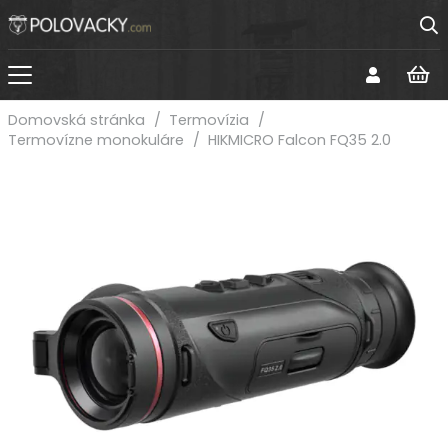
Domovská stránka
/
Termovízia
/
Termovízne monokuláre
/
HIKMICRO Falcon FQ35 2.0