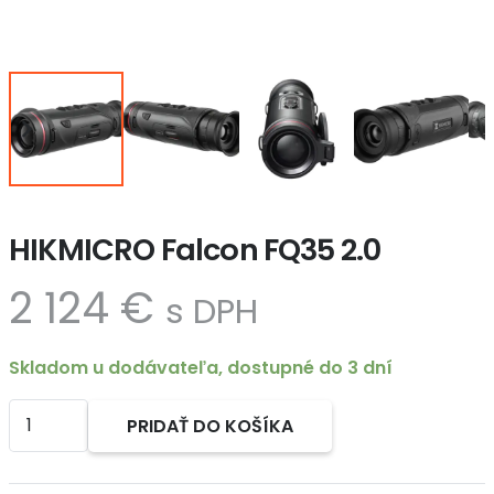
HIKMICRO Falcon FQ35 2.0
2 124
€
s DPH
Skladom u dodávateľa, dostupné do 3 dní
množstvo
PRIDAŤ DO KOŠÍKA
HIKMICRO
Alternative:
Falcon
FQ35