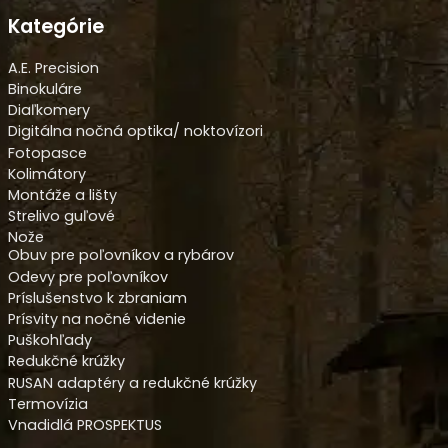
Kategórie
A.E. Precision
Binokuláre
Diaľkomery
Digitálna nočná optika/ noktovízori
Fotopasce
Kolimátory
Montáže a lišty
Strelivo guľové
Nože
Obuv pre poľovníkov a rybárov
Odevy pre poľovníkov
Príslušenstvo k zbraniam
Prísvity na nočné videnie
Puškohľady
Redukčné krúžky
RUSAN adaptéry a redukčné krúžky
Termovízia
Vnadidlá PROSPEKTUS