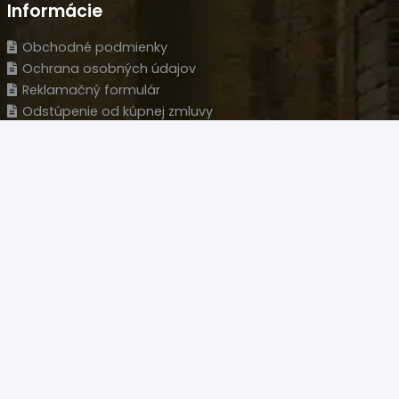
Informácie
Obchodné podmienky
Ochrana osobných údajov
Reklamačný formulár
Odstúpenie od kúpnej zmluvy
Kontrolný šanón
Oznam o bezpečnosti produktov Prospektus
Kontakt
Predajňa
Novozámocká 120 Areál PCT, 94905 Nitra – Krškany
Naše sídlo
Wolfganga Kempelena 877/8, 949 11 Nitra
HLM s.r.o.
IČO: 35977477
IČ DPH: SK 2022126051
+421 908 707 007