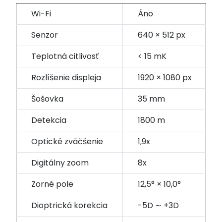
Wi-Fi
Áno
Senzor
640 × 512 px
Teplotná citlivosť
< 15 mK
Rozlíšenie displeja
1920 × 1080 px
Šošovka
35 mm
Detekcia
1800 m
Optické zväčšenie
1,9x
Digitálny zoom
8x
Zorné pole
12,5° × 10,0°
Dioptrická korekcia
-5D ∼ +3D