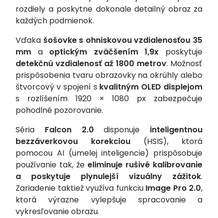
rozdiely a poskytne dokonale detailný obraz za
každých podmienok.
Vďaka
šošovke s ohniskovou vzdialenosťou 35
mm
a
optickým zväčšením 1,9x
poskytuje
detekčnú vzdialenosť až 1800 metrov
. Možnosť
prispôsobenia tvaru obrazovky na okrúhly alebo
štvorcový v spojení s
kvalitným OLED displejom
s rozlíšením 1920 × 1080 px zabezpečuje
pohodlné pozorovanie.
Séria
Falcon 2.0
disponuje
inteligentnou
bezzáverkovou korekciou
(HSIS), ktorá
pomocou AI (umelej inteligencie) prispôsobuje
používanie tak, že
eliminuje rušivé kalibrovanie
a poskytuje plynulejší vizuálny zážitok
.
Zariadenie taktiež využíva funkciu
Image Pro 2.0
,
ktorá výrazne vylepšuje spracovanie a
vykresľovanie obrazu.