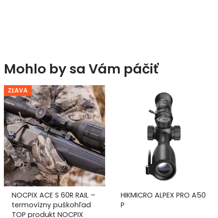
Mohlo by sa Vám páčiť
AIL –
HIKMICRO ALPEX PRO A50
HIKMICRO Condor
hľad
P
CQ50L
IX