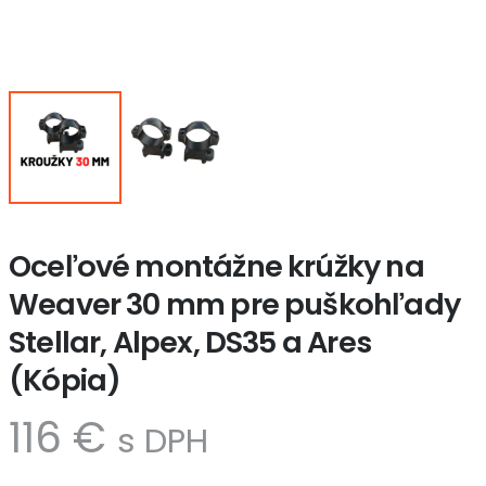
Oceľové montážne krúžky na
Weaver 30 mm pre puškohľady
Stellar, Alpex, DS35 a Ares
(Kópia)
116
€
s DPH