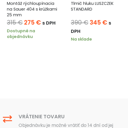
Montáž rýchloupínacia
Tlmič hluku LUSZCZEK
na Sauer 404 s krúžkami
STANDARD
25 mm
Pôvodná
Aktuálna
Pôvodná
Aktuál
315
€
275
€
390
€
345
€
s DPH
s
cena
cena
cena
cena
Dostupné na
DPH
objednávku
bola:
je:
bola:
je:
Na sklade
315 €.
275 €.
390 €.
345 €.
VRÁTENIE TOVARU
Objednávku je možné vrátiť do 14 dní od jej