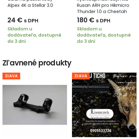
Alpex 4K a Stellar 3.0
Rusan ARH pro Hikmicro
Thunder 1.0 a Cheetah
Velikost objímky: 40
24
€
180
€
s DPH
s DPH
mm
Skladom u
Skladom u
dodávateľa, dostupné
dodávateľa, dostupné
do 3 dní
do 3 dní
Zľavnené produkty
ZĽAVA
ZĽAVA