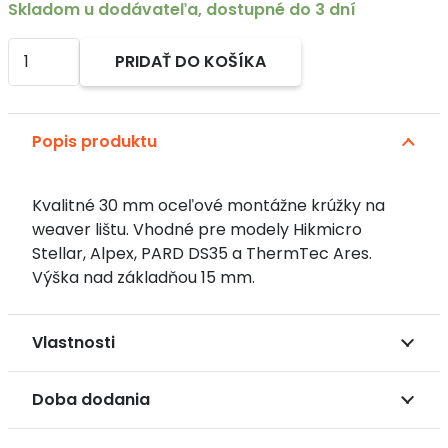
Skladom u dodávateľa, dostupné do 3 dní
množstvo
PRIDAŤ DO KOŠÍKA
Oceľové
Alternative:
montážne
krúžky
Popis produktu
na
Weaver
30
Kvalitné 30 mm oceľové montážne krúžky na
mm
weaver lištu. Vhodné pre modely Hikmicro
pre
Stellar, Alpex, PARD DS35 a ThermTec Ares.
puškohľady
Výška nad základňou 15 mm.
Stellar,
Alpex,
DS35
Vlastnosti
a
Ares
Doba dodania
(Kópia)