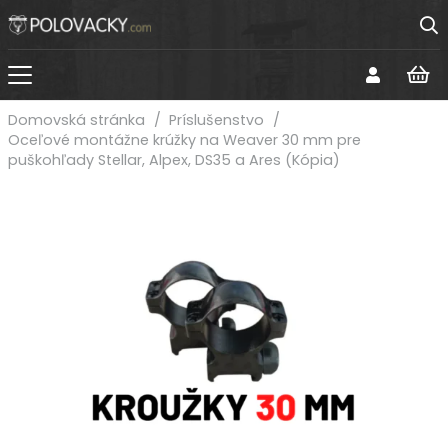
Domovská stránka
/
Príslušenstvo
/
Oceľové montážne krúžky na Weaver 30 mm pre
puškohľady Stellar, Alpex, DS35 a Ares (Kópia)