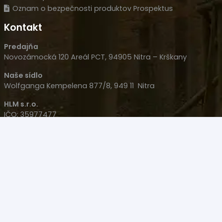
Oznam o bezpečnosti produktov Prospektus
Kontakt
Predajňa
Novozámocká 120 Areál PCT, 94905 Nitra – Krškany
Naše sídlo
Wolfganga Kempelena 877/8, 949 11 Nitra
HLM s.r.o.
IČO: 35977477
IČ DPH: SK 2022126051
+421 908 707 007
+421 905 533 726
polovacky(@)polovacky.com
Upozornenie – Predaj niektorých produktov na diaľku
nie je možný! Produkt sa musí kúpiť osobne na Zbrojný
Preukaz v Nitre na predajni.