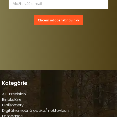
Chcem odoberať novinky
Kategórie
A.E. Precision
Binokuláre
Diaľkomery
Digitálna nočná optika/ noktovízori
Fotopasce