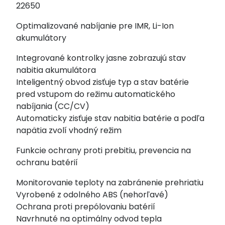
22650
IMR
akumulátory
Optimalizované nabíjanie pre IMR, Li-Ion
akumulátory
Integrované kontrolky jasne zobrazujú stav
nabitia akumulátora
Inteligentný obvod zisťuje typ a stav batérie
pred vstupom do režimu automatického
nabíjania (CC/CV)
Automaticky zisťuje stav nabitia batérie a podľa
napätia zvolí vhodný režim
Funkcie ochrany proti prebitiu, prevencia na
ochranu batérií
Monitorovanie teploty na zabránenie prehriatiu
Vyrobené z odolného ABS (nehorľavé)
Ochrana proti prepólovaniu batérií
Navrhnuté na optimálny odvod tepla