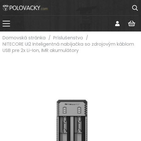
Domovská stránka
/
Príslušenstvo
/
NITECORE UI2 Inteligentná nabíjačka so zdrojovým káblom
USB pre 2x Li-Ion, IMR akumulátory