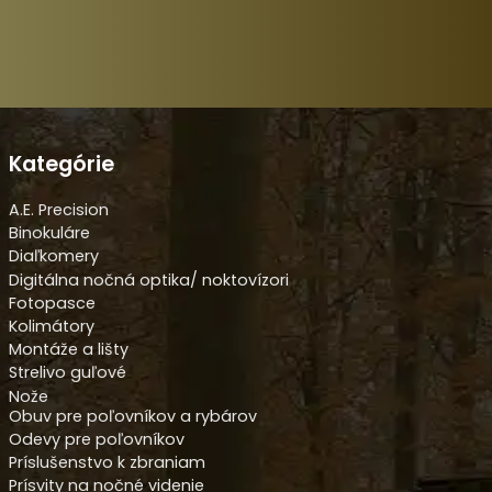
Kategórie
A.E. Precision
Binokuláre
Diaľkomery
Digitálna nočná optika/ noktovízori
Fotopasce
Kolimátory
Montáže a lišty
Strelivo guľové
Nože
Obuv pre poľovníkov a rybárov
Odevy pre poľovníkov
Príslušenstvo k zbraniam
Prísvity na nočné videnie