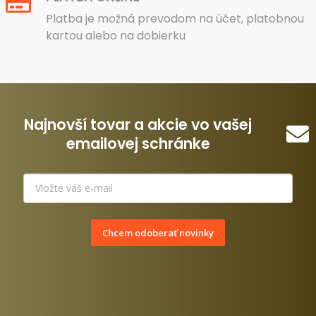
Platba je možná prevodom na účet, platobnou
kartou alebo na dobierku
Najnovší tovar a akcie vo vašej
emailovej schránke
Chcem odoberať novinky