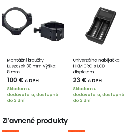
Montážní kroužky
Univerzálna nabíjačka
Luszczek 30 mm Výška:
HIKMICRO s LCD
8 mm
displejom
100
€
23
€
s DPH
s DPH
Skladom u
Skladom u
dodávateľa, dostupné
dodávateľa, dostupné
do 3 dní
do 3 dní
Zľavnené produkty