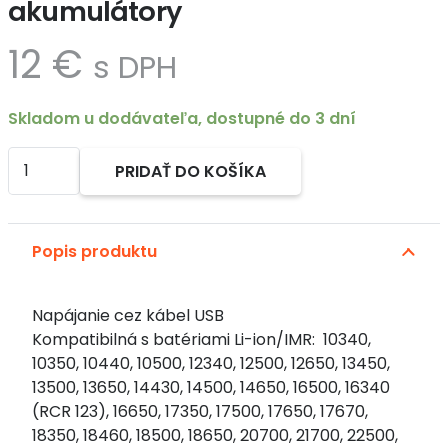
akumulátory
12
€
s DPH
Skladom u dodávateľa, dostupné do 3 dní
množstvo
PRIDAŤ DO KOŠÍKA
NITECORE
Alternative:
UI2
Inteligentná
Popis produktu
nabíjačka
so
zdrojovým
Napájanie cez kábel USB
káblom
Kompatibilná s batériami Li-ion/IMR: 10340,
USB
10350, 10440, 10500, 12340, 12500, 12650, 13450,
pre
13500, 13650, 14430, 14500, 14650, 16500, 16340
2x
(RCR 123), 16650, 17350, 17500, 17650, 17670,
Li-
18350, 18460, 18500, 18650, 20700, 21700, 22500,
Ion,