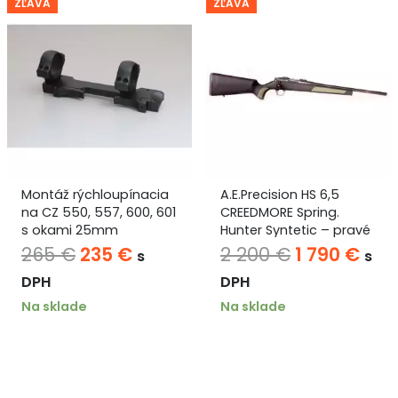
ZĽAVA
ZĽAVA
Montáž rýchloupínacia
A.E.Precision HS 6,5
na CZ 550, 557, 600, 601
CREEDMORE Spring.
s okami 25mm
Hunter Syntetic – pravé
prevedenie 600MM
uálna
Pôvodná
Aktuálna
Pôvodná
Akt
265
€
235
€
2 200
€
1 790
€
s
s
m15X1
na
cena
cena
cena
cen
DPH
DPH
bola:
je:
bola:
je:
Na sklade
Na sklade
265 €.
235 €.
2
1
 €.
200 €.
790 