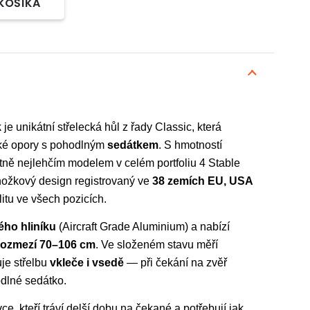
 KOŠÍKA
k
je unikátní střelecká hůl z řady Classic, která
cké opory s pohodlným
sedátkem
. S hmotností
tně nejlehčím modelem v celém portfoliu 4 Stable
nožkový design registrovaný ve
38 zemích EU, USA
litu ve všech pozicích.
ého hliníku
(Aircraft Grade Aluminium) a nabízí
 rozmezí 70–106 cm
. Ve složeném stavu měří
je střelbu
vkleče i vsedě
— při čekání na zvěř
odlné sedátko.
ovce, kteří tráví delší dobu na čekané a potřebují jak