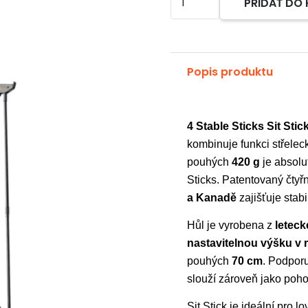
PRIDAŤ DO
Alternative:
4
Stable
Sticks
střelecká
Popis produktu
hůl
Sit
Stick
4 Stable Sticks Sit Stic
kombinuje funkci střele
pouhých
420 g
je absolu
Sticks. Patentovaný čtyř
a Kanadě
zajišťuje stabi
Hůl je vyrobena z
leteck
nastavitelnou výšku v
pouhých
70 cm
. Podporu
slouží zároveň jako poh
Sit Stick je ideální pro l