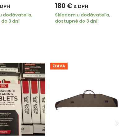
Velikost objímky: 56 mm
180
€
1
 DPH
s DPH
u dodávateľa,
Skladom u dodávateľa,
Sk
do 3 dní
dostupné do 3 dní
do
ZĽAVA
ZĽA