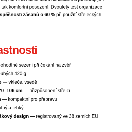
, tak komfortní posezení. Dvouletý test organizace
úspěšnosti zásahů o 60 %
při použití střeleckých
astnosti
hodlné sezení při čekání na zvěř
uhých 420 g
e
— vkleče, vsedě
 70–106 cm
— přizpůsobení střelci
m
— kompaktní pro přepravu
lný a lehký
žkový design
— registrovaný ve 38 zemích EU,