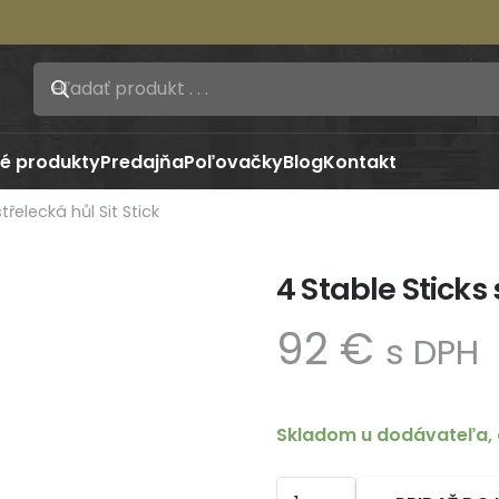
é produkty
Predajňa
Poľovačky
Blog
Kontakt
třelecká hůl Sit Stick
4 Stable Sticks 
92
€
s DPH
Skladom u dodávateľa, 
množstvo