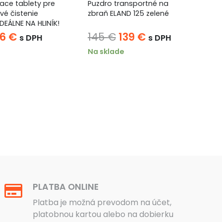
ace tablety pre
Puzdro transportné na
GU
vé čistenie
zbraň ELAND 125 zelené
Vy
DEÁLNE NA HLINÍK!
ke
Pôvodná
Aktuálna
Pôvodná
Aktuálna
16
€
145
€
139
€
1
s DPH
s DPH
cena
cena
cena
cena
Na sklade
Ni
ola:
je:
bola:
je:
9,5 €.
16 €.
145 €.
139 €.
PLATBA ONLINE
Platba je možná prevodom na účet,
platobnou kartou alebo na dobierku