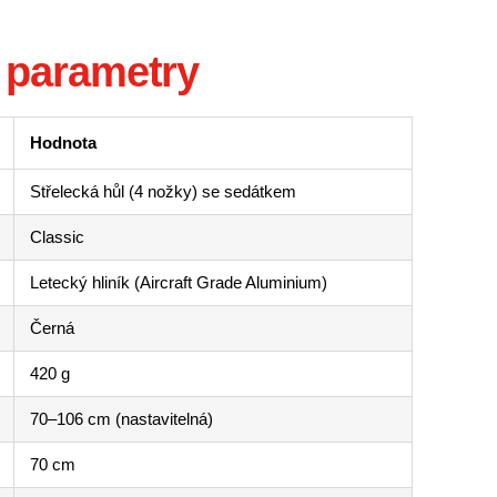
 parametry
Hodnota
Střelecká hůl (4 nožky) se sedátkem
Classic
Letecký hliník (Aircraft Grade Aluminium)
Černá
420 g
70–106 cm (nastavitelná)
70 cm