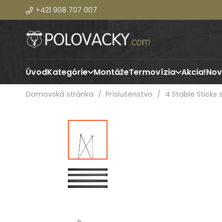
+421 908 707 007
Úvod
Kategórie
Montáže
Termovízia
Akcia!
Nov
Domovská stránka
/
Príslušenstvo
/
4 Stable Sticks s