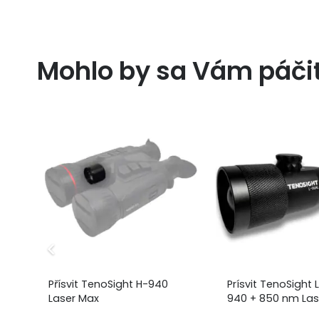
Mohlo by sa Vám páči
k
Přísvit TenoSight H-940
Prísvit TenoSight
Laser Max
940 + 850 nm Las