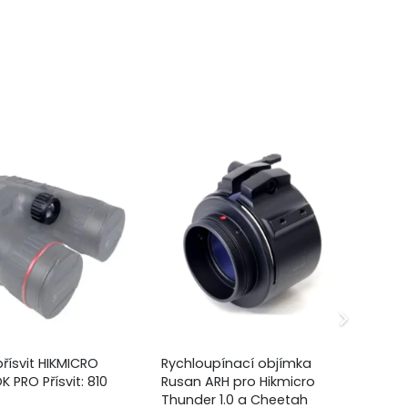
řísvit HIKMICRO
Rychloupínací objímka
Hi
 PRO Přísvit: 810
Rusan ARH pro Hikmicro
mo
Thunder 1.0 a Cheetah