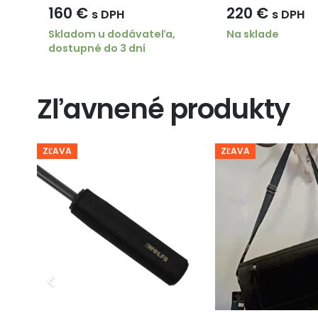
160
€
220
€
s DPH
s DPH
Skladom u dodávateľa,
Na sklade
dostupné do 3 dní
Zľavnené produkty
ZĽAVA
ZĽAVA