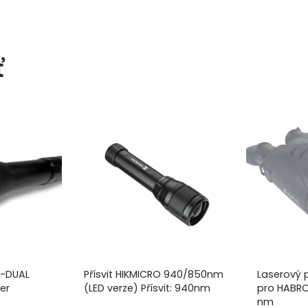
ť
 L-DUAL
Přísvit HIKMICRO 940/850nm
Laserový p
er
(LED verze) Přísvit: 940nm
pro HABROK
nm