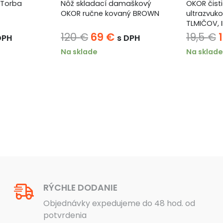
 Torba
Nôž skladací damaškový
OKOR čisti
OKOR ručne kovaný BROWN
ultrazvuko
TLMIČOV, I
ná
tuálna
Pôvodná
Aktuálna
120
€
69
€
19,5
€
DPH
s DPH
na
cena
cena
Na sklade
Na sklade
bola:
je:
b
 €.
120 €.
69 €.
1
RÝCHLE DODANIE
Objednávky expedujeme do 48 hod. od
potvrdenia