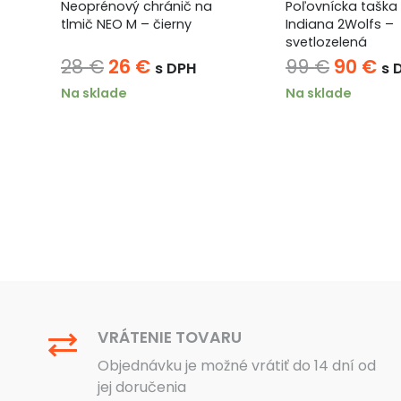
e
Neoprénový chránič na
Poľovnícka taška
cký
tlmič NEO M – čierny
Indiana 2Wolfs –
svetlozelená
na
Pôvodná
Aktuálna
Pôvod
Ak
28
€
26
€
99
€
90
€
s DPH
s 
cena
cena
cena
ce
Na sklade
Na sklade
bola:
je:
bola:
je:
28 €.
26 €.
99 €.
90
VRÁTENIE TOVARU
Objednávku je možné vrátiť do 14 dní od
jej doručenia