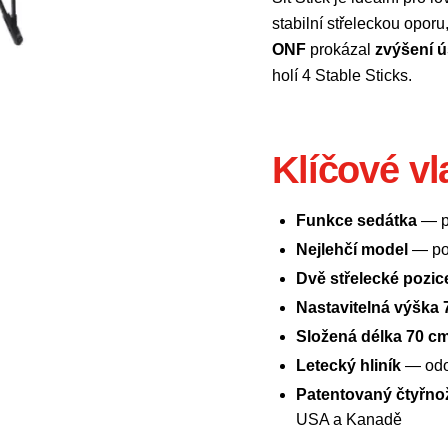
stabilní střeleckou oporu
ONF
prokázal
zvýšení 
holí 4 Stable Sticks.
Klíčové vl
Funkce sedátka
— po
Nejlehčí model
— po
Dvě střelecké pozic
Nastavitelná výška
Složená délka 70 c
Letecký hliník
— odo
Patentovaný čtyřno
USA a Kanadě