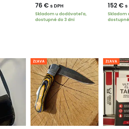
76
€
152
€
s DPH
s
Skladom u dodávateľa,
Skladom 
dostupné do 3 dní
dostupné 
ZĽAVA
ZĽAVA