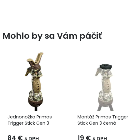
Mohlo by sa Vám páčiť
Montáž Primos Trigger
Hikmicro Puzdro na
Stick Gen 3 černá
monokuláre
19
€
100
€
s DPH
s DPH