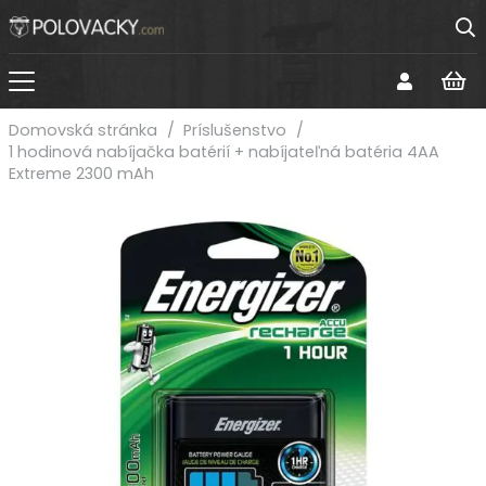
Domovská stránka
/
Príslušenstvo
/
1 hodinová nabíjačka batérií + nabíjateľná batéria 4AA
Extreme 2300 mAh