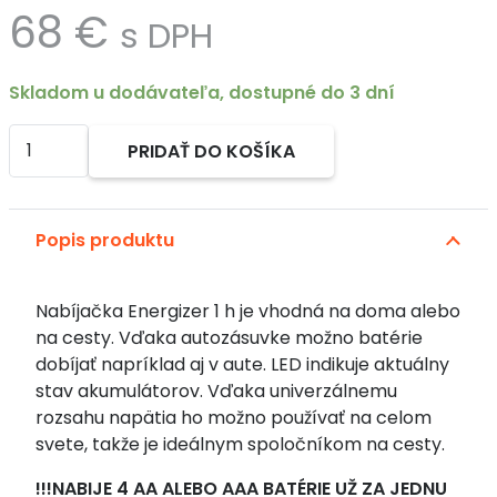
68
€
s DPH
Skladom u dodávateľa, dostupné do 3 dní
množstvo
PRIDAŤ DO KOŠÍKA
1
Alternative:
hodinová
nabíjačka
Popis produktu
batérií
+
nabíjateľná
Nabíjačka Energizer 1 h je vhodná na doma alebo
batéria
na cesty. Vďaka autozásuvke možno batérie
4AA
dobíjať napríklad aj v aute. LED indikuje aktuálny
Extreme
stav akumulátorov. Vďaka univerzálnemu
2300
rozsahu napätia ho možno používať na celom
mAh
svete, takže je ideálnym spoločníkom na cesty.
!!!NABIJE 4 AA ALEBO AAA BATÉRIE UŽ ZA JEDNU