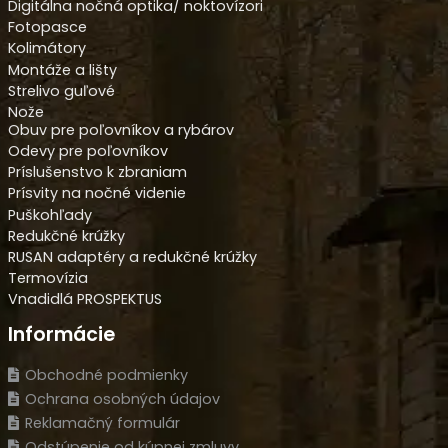
Digitálna nočná optika/ noktovízori
Fotopasce
Kolimátory
Montáže a lišty
Strelivo guľové
Nože
Obuv pre poľovníkov a rybárov
Odevy pre poľovníkov
Príslušenstvo k zbraniam
Prísvity na nočné videnie
Puškohľady
Redukčné krúžky
RUSAN adaptéry a redukčné krúžky
Termovízia
Vnadidlá PROSPEKTUS
Informácie
Obchodné podmienky
Ochrana osobných údajov
Reklamačný formulár
Odstúpenie od kúpnej zmluvy