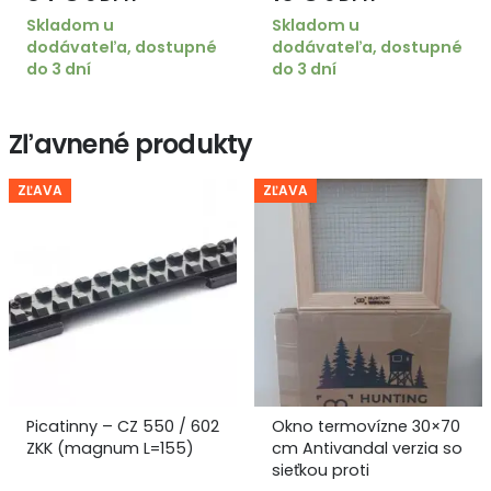
Skladom u
Skladom u
dodávateľa, dostupné
dodávateľa, dostupné
do 3 dní
do 3 dní
Zľavnené produkty
ZĽAVA
ZĽAVA
602
Okno termovízne 30×70
Neoprénový chránič 
cm Antivandal verzia so
tlmič NEO SHOOTER L 
sieťkou proti
dlhá verzia, čierny