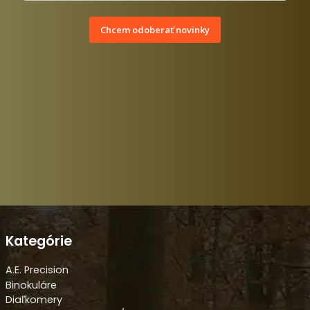
Chcem odoberať novinky
Kategórie
A.E. Precision
Binokuláre
Diaľkomery