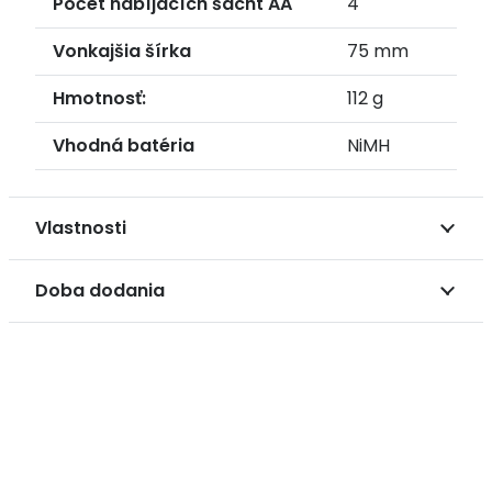
Počet nabíjacích šácht AA
4
Vonkajšia šírka
75 mm
Hmotnosť:
112 g
Vhodná batéria
NiMH
Vlastnosti
Doba dodania