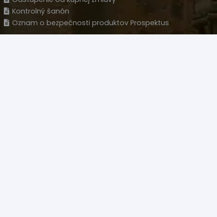
Kontrolný šanón
Oznam o bezpečnosti produktov Prospektus
Kontakt
Predajňa
Novozámocká 120 Areál PCT, 94905 Nitra – Krškany
Naše sídlo
Wolfganga Kempelena 877/8, 949 11 Nitra
HLM s.r.o.
IČO: 35977477
IČ DPH: SK 2022126051
+421 908 707 007
+421 905 533 726
polovacky(@)polovacky.com
Upozornenie – Predaj niektorých produktov na diaľku