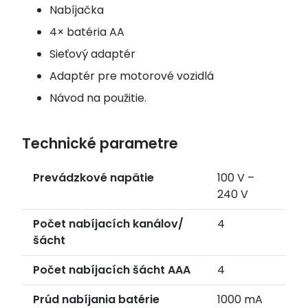
Nabíjačka
4× batéria AA
Sieťový adaptér
Adaptér pre motorové vozidlá
Návod na použitie.
Technické parametre
Prevádzkové napätie
100 V –
240 V
Počet nabíjacích kanálov/
4
šácht
Počet nabíjacích šácht AAA
4
Prúd nabíjania batérie
1000 mA