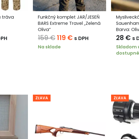
 tráva
Funkčný komplet JAR/JESEŇ
Myslivecká
BARS Extreme Travel „Zelená
Sauenham
Oliva“
Barva: Oli
ná
tuálna
Pôvodná
Aktuálna
159
€
119
€
28
€
DPH
s DPH
s 
na
cena
cena
Na sklade
Skladom 
dostupné 
bola:
je:
 €.
159 €.
119 €.
ZĽAVA
ZĽAVA