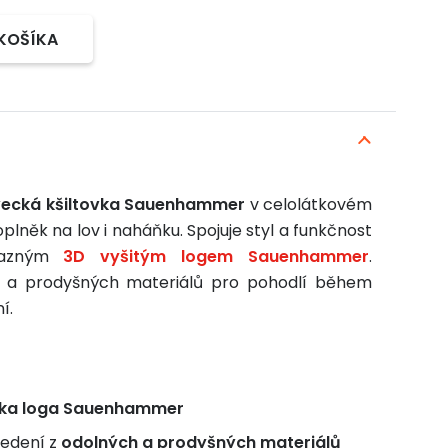
 KOŠÍKA
vecká kšiltovka Sauenhammer
v celolátkovém
oplněk na lov i naháňku. Spojuje styl a funkčnost
razným
3D vyšitým logem Sauenhammer
.
 a prodyšných materiálů pro pohodlí během
í.
vka loga Sauenhammer
vedení z
odolných a prodyšných materiálů