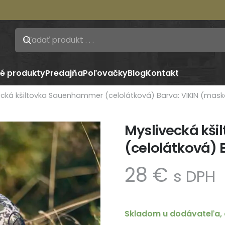
é produkty
Predajňa
Poľovačky
Blog
Kontakt
ecká kšiltovka Sauenhammer (celolátková) Barva: VIKIN (mask
Myslivecká kš
(celolátková) 
28
€
s DPH
Skladom u dodávateľa, 