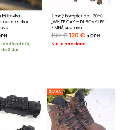
 kšiltovka
Zimný komplet do -20°C
Le
mer se síťkou
„WHITE OAK – DUBOVÝ LES“
mo
vová
ZIMNÁ súprava
Pôvodná
Aktuálna
180
€
120
€
7
DPH
s DPH
cena
cena
u dodávateľa,
Nie je na sklade
Ni
do 3 dní
bola:
je:
180 €.
120 €.
ZĽAVA
ZĽA