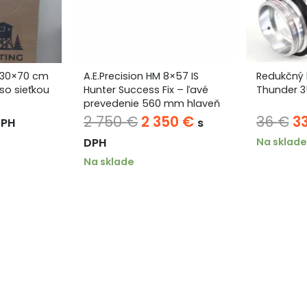
 30×70 cm
A.E.Precision HM 8×57 IS
Redukčný k
 so sieťkou
Hunter Success Fix – ľavé
Thunder 3
prevedenie 560 mm hlaveň
M15x1
ná
tuálna
Pôvodná
Aktuálna
P
2 750
€
2 350
€
36
€
3
DPH
s
na
cena
cena
c
Na sklade
DPH
bola:
je:
bo
Na sklade
 €.
2
2
36
750 €.
350 €.