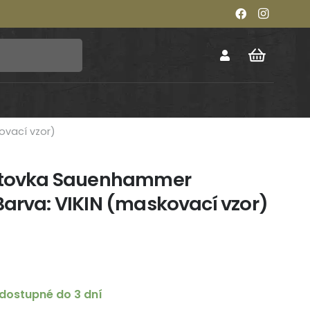
ovací vzor)
iltovka Sauenhammer
Barva: VIKIN (maskovací vzor)
dostupné do 3 dní