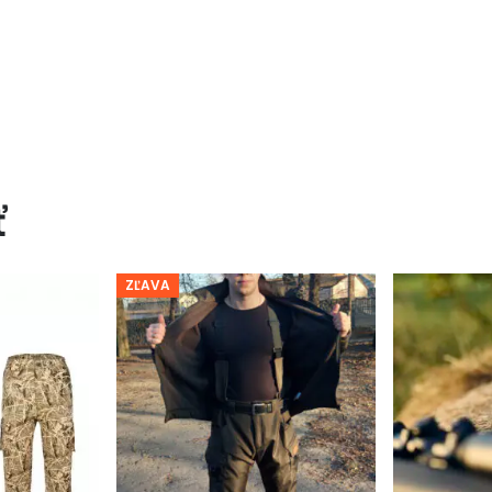
ť
ZĽAVA