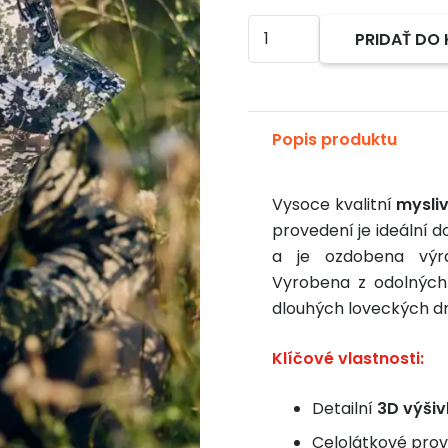
množstvo
PRIDAŤ DO
Alternative:
Myslivecká
kšiltovka
Sauenhammer
(celolátková)
Popis produktu
Barva:
VIKIN
Vysoce kvalitní
mysli
(maskovací
provedení je ideální d
vzor)
a je ozdobena vý
Vyrobena z odolných
dlouhých loveckých dn
Klíčové vlastnosti:
Detailní
3D výši
Celolátkové pro