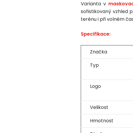
Varianta v
maskovac
sofistikovaný vzhled p
terénu i při volném ča
Specifikace:
Značka
Typ
Logo
Velikost
Hmotnost