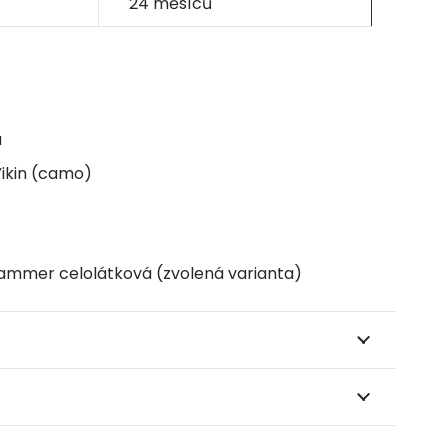
24 měsíců
á
ikin (camo)
ammer celolátková (zvolená varianta)