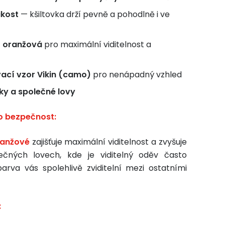
ikost
— kšiltovka drží pevně a pohodlně i ve
í oranžová
pro maximální viditelnost a
cí vzor Vikin (camo)
pro nenápadný vzhled
y a společné lovy
o bezpečnost:
ranžové
zajišťuje maximální viditelnost a zvyšuje
ečných lovech, kde je viditelný oděv často
arva vás spolehlivě zviditelní mezi ostatními
: