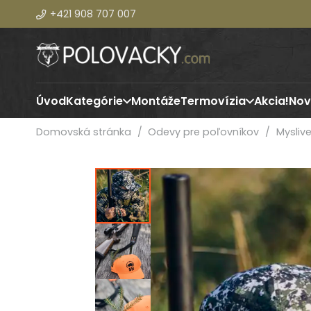
+421 908 707 007
Úvod
Kategórie
Montáže
Termovízia
Akcia!
Nov
Domovská stránka
/
Odevy pre poľovníkov
/
Mysliv