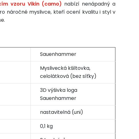
ím vzoru Vikin (camo)
nabízí nenápadný a
ro náročné myslivce, kteří ocení kvalitu i styl v
se.
Sauenhammer
Myslivecká kšiltovka,
celolátková (bez síťky)
3D výšivka loga
Sauenhammer
nastavitelná (uni)
0,1 kg