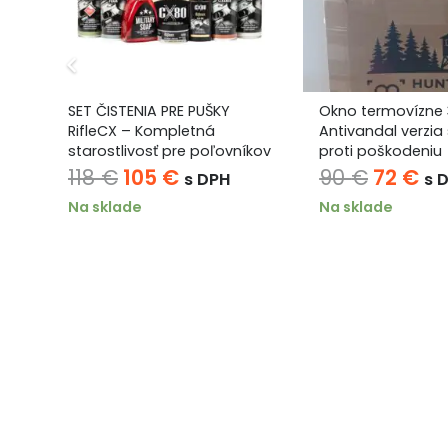
e
SET ČISTENIA PRE PUŠKY
Okno termovízne
cký
RifleCX – Kompletná
Antivandal verzia
starostlivosť pre poľovníkov
proti poškodeniu
HUNTER
na
Pôvodná
Aktuálna
Pôvod
Ak
118
€
105
€
90
€
72
€
s DPH
s 
cena
cena
cena
ce
Na sklade
Na sklade
bola:
je:
bola:
je:
118 €.
105 €.
90 €.
72