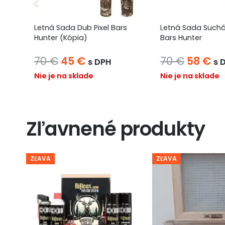
Letná Sada Dub Pixel Bars
Letná Sada Suchá
Hunter (Kópia)
Bars Hunter
Pôvodná
Aktuálna
Pôvod
Ak
70
€
45
€
70
€
58
€
s DPH
s 
cena
cena
cena
ce
Nie je na sklade
Nie je na sklade
bola:
je:
bola:
je:
70 €.
45 €.
70 €.
58
Zľavnené produkty
ZĽAVA
ZĽAVA