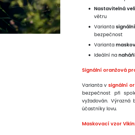
Nastavitelná vel
větru
Varianta
signáln
bezpečnost
Varianta
maskova
Ideální na
naháňk
Signální oranžová pr
Varianta v
signální o
bezpečnost při spol
vyžadován. Výrazná b
účastníky lovu.
Maskovací vzor Vikin