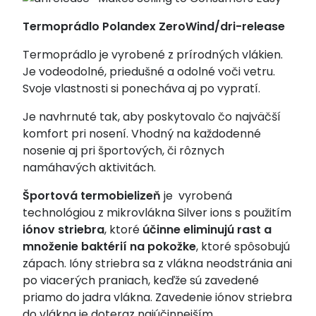
Termoprádlo Polandex ZeroWind/dri-release
Termoprádlo je vyrobené z prírodných vlákien.
Je vodeodolné, priedušné a odolné voči vetru.
Svoje vlastnosti si ponecháva aj po vypratí.
Je navhrnuté tak, aby poskytovalo čo najväčší
komfort pri nosení. Vhodný na každodenné
nosenie aj pri športových, či rôznych
namáhavých aktivitách.
Športová termobielizeň
je vyrobená
technológiou z mikrovlákna Silver ions s použitím
iónov striebra
, ktoré
účinne eliminujú rast
a
množenie baktérií na pokožke
, ktoré spôsobujú
zápach. Ióny striebra sa z vlákna neodstránia ani
po viacerých praniach, keďže sú zavedené
priamo do jadra vlákna. Zavedenie iónov striebra
do vlákna je doteraz najúčinnejším