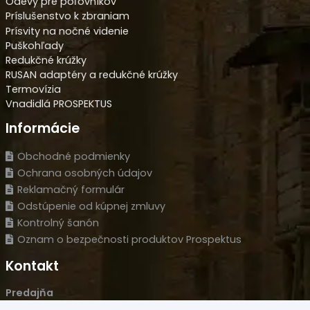
Odevy pre poľovníkov
Príslušenstvo k zbraniam
Prísvity na nočné videnie
Puškohľady
Redukčné krúžky
RUSAN adaptéry a redukčné krúžky
Termovízia
Vnadidlá PROSPEKTUS
Informácie
Obchodné podmienky
Ochrana osobných údajov
Reklamačný formulár
Odstúpenie od kúpnej zmluvy
Kontrolný šanón
Oznam o bezpečnosti produktov Prospektus
Kontakt
Predajňa
Novozámocká 120 Areál PCT, 94905 Nitra – Krškany