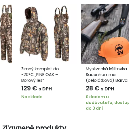
Zimný komplet do
Myslivecká kšiltovka
-20°C „PINE OAK –
Sauenhammer
Borový les“
(celolátková) Barva:
Oranžová
129
€
28
€
s DPH
s DPH
Na sklade
Skladom u
dodávateľa, dostupné
do 3 dní
gh
Zľavnené produkty