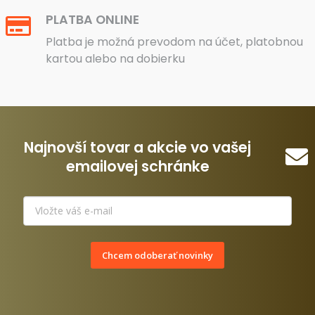
PLATBA ONLINE
Platba je možná prevodom na účet, platobnou
kartou alebo na dobierku
Najnovší tovar a akcie vo vašej
emailovej schránke
Chcem odoberať novinky