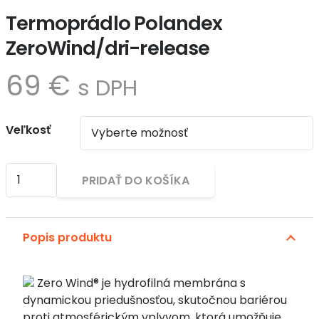
Termoprádlo Polandex
ZeroWind/dri-release
69
€
s DPH
Veľkosť
množstvo
PRIDAŤ DO KOŠÍKA
Termoprádlo
Polandex
Alternative:
ZeroWind/dri-
Popis produktu
release
Zero Wind® je hydrofilná membrána s
dynamickou priedušnosťou, skutočnou bariérou
proti atmosférickým vplyvom, ktorá umožňuje