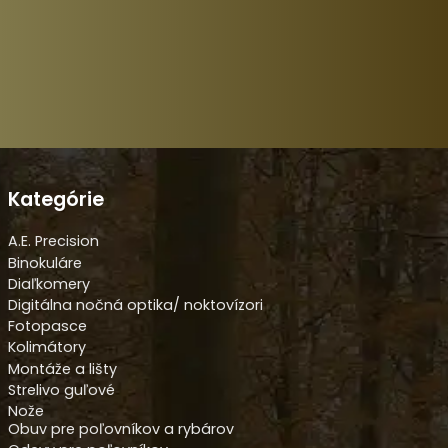
Kategórie
A.E. Precision
Binokuláre
Diaľkomery
Digitálna nočná optika/ noktovízori
Fotopasce
Kolimátory
Montáže a lišty
Strelivo guľové
Nože
Obuv pre poľovníkov a rybárov