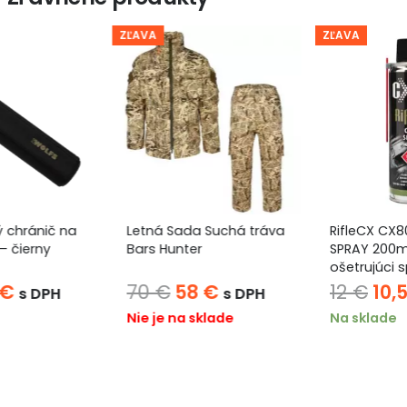
ZĽAVA
ZĽAVA
Letná Sada Suchá tráva
RifleCX CX80 CARE
Bars Hunter
SPRAY 200ml –
ošetrujúci sprej s
teflónom
Pôvodná
Aktuálna
Pôvodná
Aktuáln
70
€
58
€
12
€
10,5
€
s DPH
s DPH
cena
cena
cena
cena
Nie je na sklade
Na sklade
bola:
je:
bola:
je:
70 €.
58 €.
12 €.
10,5 €.