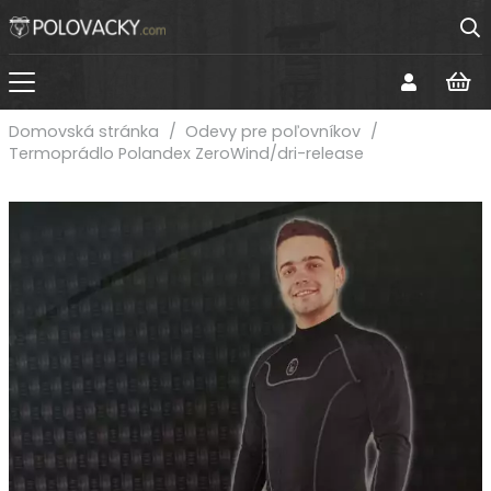
Domovská stránka
/
Odevy pre poľovníkov
/
Termoprádlo Polandex ZeroWind/dri-release