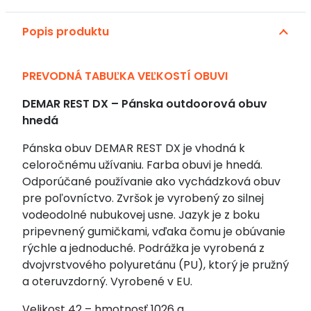
Alternative:
DX
Popis produktu
-
Pánska
outdoorová
PREVODNÁ TABUĽKA VEĽKOSTÍ OBUVI
obuv
hnedá
DEMAR REST DX – Pánska outdoorová obuv
hnedá
Pánska obuv DEMAR REST DX je vhodná k
celoročnému užívaniu. Farba obuvi je hnedá.
Odporúčané používanie ako vychádzková obuv
pre poľovníctvo. Zvršok je vyrobený zo silnej
vodeodolné nubukovej usne. Jazyk je z boku
pripevnený gumičkami, vďaka čomu je obúvanie
rýchle a jednoduché. Podrážka je vyrobená z
dvojvrstvového polyuretánu (PU), ktorý je pružný
a oteruvzdorný. Vyrobené v EU.
Velikost 42 – hmotnosť 1026 g