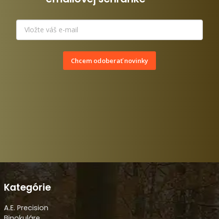
Chcem odoberať novinky
Kategórie
A.E. Precision
Binokuláre