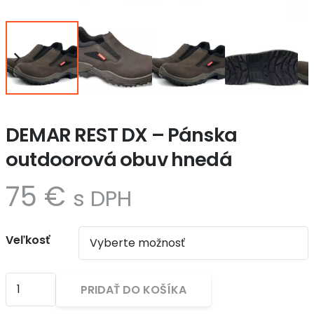
DEMAR REST DX – Pánska
outdoorová obuv hnedá
75
€
s DPH
Veľkosť
množstvo
PRIDAŤ DO KOŠÍKA
DEMAR
REST