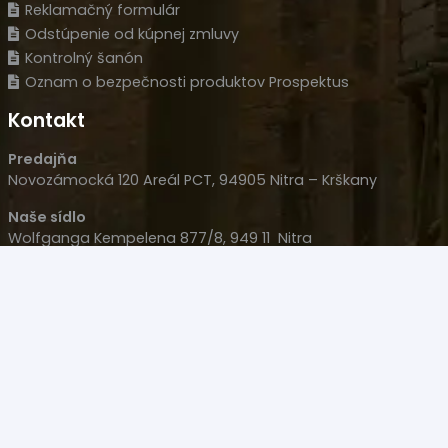
Reklamačný formulár
Odstúpenie od kúpnej zmluvy
Kontrolný šanón
Oznam o bezpečnosti produktov Prospektus
Kontakt
Predajňa
Novozámocká 120 Areál PCT, 94905 Nitra – Krškany
Naše sídlo
Wolfganga Kempelena 877/8, 949 11 Nitra
HLM s.r.o.
IČO: 35977477
IČ DPH: SK 2022126051
+421 908 707 007
+421 905 533 726
polovacky(@)polovacky.com