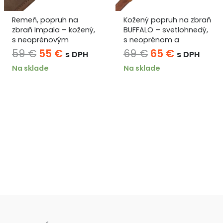
Remeň, popruh na
Kožený popruh na zbraň
zbraň Impala – kožený,
BUFFALO – svetlohnedý,
s neoprénovým
s neoprénom a
podšitím
držiakom na náboje
Pôvodná
Aktuálna
Pôvodná
Aktuálna
59
€
55
€
69
€
65
€
s DPH
s DPH
cena
cena
cena
cena
Na sklade
Na sklade
bola:
je:
bola:
je:
59 €.
55 €.
69 €.
65 €.