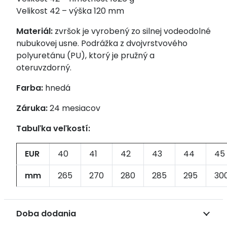
Velikost 42 – výška 120 mm
Materiál:
zvršok je vyrobený zo silnej vodeodolné
nubukovej usne. Podrážka z dvojvrstvového
polyuretánu (PU), ktorý je pružný a
oteruvzdorný.
Farba:
hnedá
Záruka:
24 mesiacov
Tabuľka veľkostí:
EUR
40
41
42
43
44
45
mm
265
270
280
285
295
30
Doba dodania