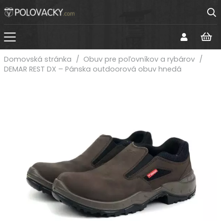
Domovská stránka
/
Obuv pre poľovníkov a rybárov
/
DEMAR REST DX – Pánska outdoorová obuv hnedá