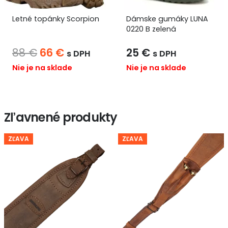
Letné topánky Scorpion
Dámske gumáky LUNA
0220 B zelená
na
Pôvodná
Aktuálna
88
€
66
€
25
€
s DPH
s DPH
cena
cena
Nie je na sklade
Nie je na sklade
bola:
je:
88 €.
66 €.
Zľavnené produkty
ZĽAVA
ZĽAVA