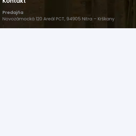
Kontakt
Predajňa
Novozámocká 120 Areál PCT, 94905 Nitra – Krškany
Naše sídlo
Wolfganga Kempelena 877/8, 949 11 Nitra
HLM s.r.o.
IČO: 35977477
IČ DPH: SK 2022126051
+421 908 707 007
+421 905 533 726
polovacky(@)polovacky.com
Upozornenie – Predaj niektorých produktov na diaľku
nie je možný! Produkt sa musí kúpiť osobne na Zbrojný
Preukaz v Nitre na predajni.