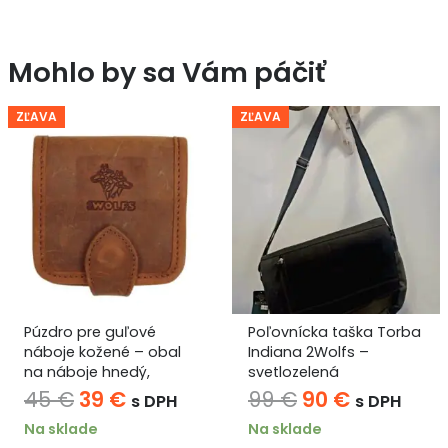
Mohlo by sa Vám páčiť
ZĽAVA
ZĽAVA
vé
Poľovnícka taška Torba
Luxusná kožená
 obal
Indiana 2Wolfs –
peňaženka s mo
,
svetlozelená
divej zveri alebo
erny na
ná
ktuálna
Pôvodná
Aktuálna
Pôvod
A
99
€
90
€
35
€
29
€
 DPH
s DPH
s
ena
cena
cena
cena
c
Na sklade
Na sklade