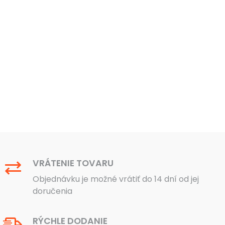
bola:
je:
bola:
je:
Na s
189 €.
119 €.
25 €.
19 €.
VRÁTENIE TOVARU
Objednávku je možné vrátiť do 14 dní od jej
doručenia
RÝCHLE DODANIE