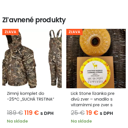
:
bola:
je:
bola:
je:
 €.
99 €.
90 €.
35 €.
29
Zľavnené produkty
ZĽAVA
ZĽAVA
ý komplet do
Lick Stone lízanka pre
A.E.P
C „SUCHÁ TRSTINA“
divú zver – vnadilo s
Hunte
vitamínmi pre zver s
mm h
príchuťou SLADKÁ
Pôvodná
Aktuálna
Pôvodná
Aktuálna
9
€
119
€
25
€
19
€
2 
s DPH
s DPH
KUKURICA 1.8kg
cena
cena
cena
cena
klade
Na sklade
DPH