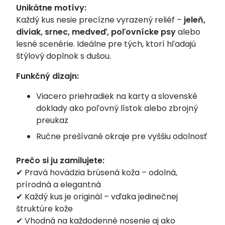
Unikátne motívy:
Každý kus nesie precízne vyrazený reliéf –
jeleň,
diviak, srnec, medveď, poľovnícke psy
alebo
lesné scenérie. Ideálne pre tých, ktorí hľadajú
štýlový doplnok s dušou.
Funkčný dizajn:
Viacero priehradiek na karty a slovenské
doklady ako poľovný lístok alebo zbrojný
preukaz
Ručne prešívané okraje pre vyššiu odolnosť
Prečo si ju zamilujete:
✔ Pravá hovädzia brúsená koža – odolná,
prírodná a elegantná
✔ Každý kus je originál – vďaka jedinečnej
štruktúre kože
✔ Vhodná na každodenné nosenie aj ako