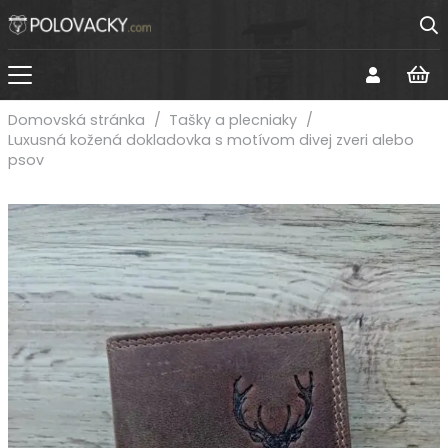
Domovská stránka
/
Tašky a plecniaky
/
Luxusná kožená dokladovka s motívom divej zveri alebo
psov