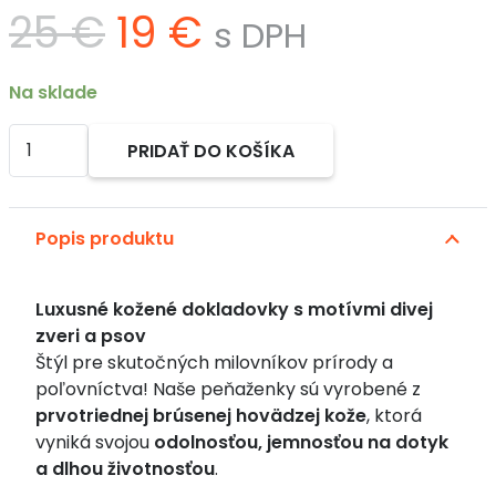
Pôvodná
Aktuálna
25
€
19
€
s DPH
cena
cena
bola:
je:
Na sklade
25 €.
19 €.
množstvo
PRIDAŤ DO KOŠÍKA
Luxusná
Alternative:
kožená
dokladovka
Popis produktu
s
motívom
divej
Luxusné kožené dokladovky s motívmi divej
zveri
zveri a psov
alebo
Štýl pre skutočných milovníkov prírody a
psov
poľovníctva! Naše peňaženky sú vyrobené z
prvotriednej brúsenej hovädzej kože
, ktorá
vyniká svojou
odolnosťou, jemnosťou na dotyk
a dlhou životnosťou
.