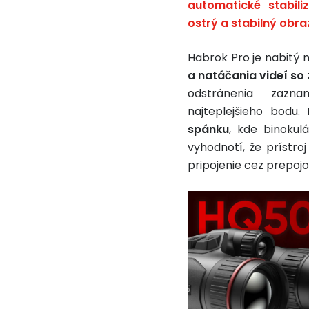
automatické stabiliz
ostrý a stabilný obra
Habrok Pro je nabitý 
a natáčania videí s
odstránenia zazn
najteplejšieho bodu.
spánku
, kde binoku
vyhodnotí, že prístroj
pripojenie cez prepojo