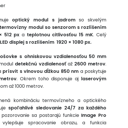
mer
inuje
optický modul s jadrom
so skvelým
termovízny modul so senzorom s rozlíšením
× 512 px
a
teplotnou citlivosťou 15 mK
. Celý
LED displej s rozlíšením 1920 × 1080 px.
šošovke s ohniskovou vzdialenosťou 50 mm
 modul
detekčnú vzdialenosť
až
2600 metrov
.
a
prísvit s vlnovou dĺžkou 850 nm
a poskytuje
metrov
. Okrem toho disponuje aj
laserovým
om až 1000 metrov.
ná kombináciu termovízneho a optického
ňuje
spoľahlivé sledovanie
24/7 za každého
 pozorovanie sa postarajú funkcie
Image Pro
 vylepšuje spracovanie obrazu, a funkcia