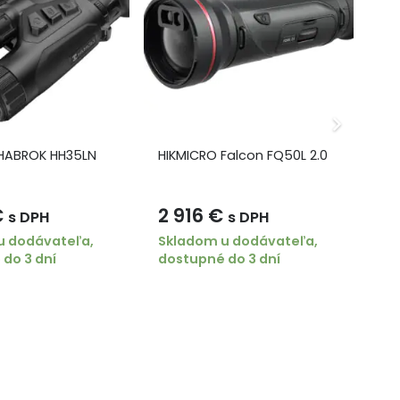
HABROK HH35LN
HIKMICRO Falcon FQ50L 2.0
HI
€
2 916
€
8
s DPH
s DPH
u dodávateľa,
Skladom u dodávateľa,
Sk
do 3 dní
dostupné do 3 dní
do