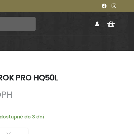
ROK PRO HQ50L
DPH
dostupné do 3 dní