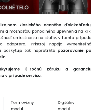
dizajnom klasického denného ďalekohľadu
,
om
a možnosťou pohodlného upevnenia na krk.
žnosť umiestnenia na statív, v tomto prípade
o adaptéra. Prístroj napája vymeniteľná
a poskytuje tak nepretržité
pozorovanie po
dín
.
skytujeme 3-ročnú záruku a garanciu
a v prípade servisu.
Termovízny
Digitálny
modul
modul