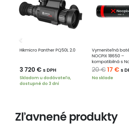
Hikmicro Panther PQ50L 2.0
Vymeniteľná baté
NOCPIX 18650 –
kompatibilná s No
SLIM a ACE
ktuálna
Pôvod
Ak
3 720
€
20
€
17
€
s DPH
s D
ena
cena
ce
Skladom u dodávateľa,
Na sklade
dostupné do 3 dní
:
bola:
je:
20 €.
17 
0 €.
Zľavnené produkty