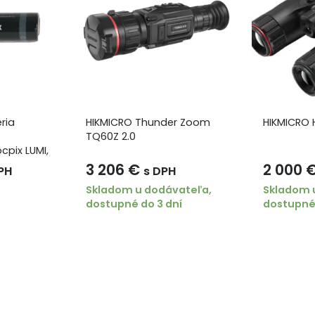
ria
HIKMICRO Thunder Zoom
HIKMICRO 
TQ60Z 2.0
cpix LUMI,
ná
tuálna
3 206
€
2 000
PH
s DPH
na
Skladom u dodávateľa,
Skladom 
dostupné do 3 dní
dostupné 
€.