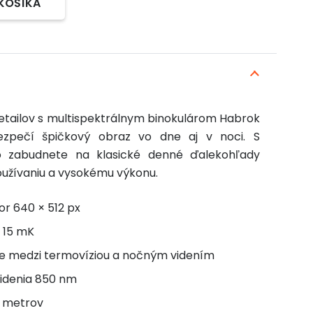
 KOŠÍKA
etailov s multispektrálnym binokulárom Habrok
ezpečí špičkový obraz vo dne aj v noci. S
 zabudnete na klasické denné ďalekohľady
žívaniu a vysokému výkonu.
r 640 × 512 px
ť 15 mK
ie medzi termovíziou a nočným videním
videnia 850 nm
0 metrov