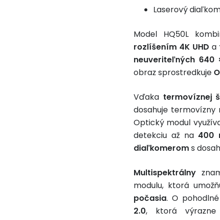
Laserový diaľko
Model HQ50L komb
rozlíšením 4K UHD
a
neuveriteľných 640 
obraz sprostredkuje
O
Vďaka
termovíznej 
dosahuje termovízny
Optický modul využív
detekciu až na
400 
diaľkomerom
s dosah
Multispektrálny
zname
modulu, ktorá umož
počasia
. O pohodlné
2.0
, ktorá výrazne