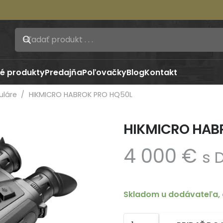
é produkty
Predajňa
Poľovačky
Blog
Kontakt
uláre
/
HIKMICRO HABROK PRO HQ50L
HIKMICRO HAB
4 000
€
s 
Skladom u dodávateľa, 
množstvo