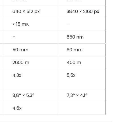
640 × 512 px
3840 × 2160 px
< 15 mK
–
–
850 nm
50 mm
60 mm
2600 m
400 m
4,3x
5,5x
8,8° × 5,3°
7,3° × 4,1°
4,6x