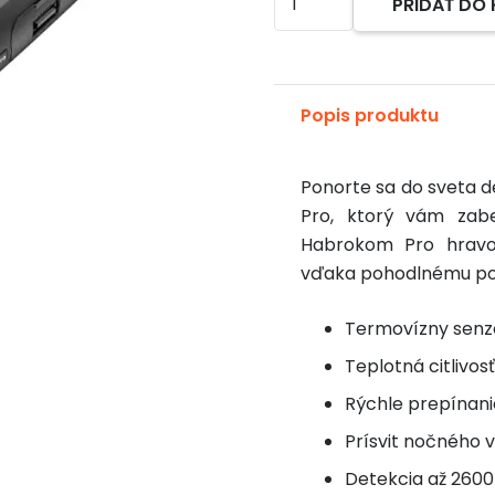
PRIDAŤ DO
Alternative:
HIKMICRO
HABROK
PRO
HQ50L
Popis produktu
Ponorte sa do sveta d
Pro, ktorý vám zab
Habrokom Pro hravo
vďaka pohodlnému pou
Termovízny senzo
Teplotná citlivos
Rýchle prepínan
Prísvit nočného 
Detekcia až 260