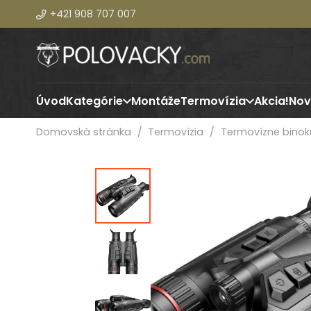
+421 908 707 007
Úvod
Kategórie
Montáže
Termovízia
Akcia!
Nov
Domovská stránka
/
Termovízia
/
Termovízne binok