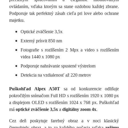
ovládaním, vďaka ktorým sa stane ozdobou každej zbrane.
Podporuje tak perfektný zásah cieľa pri love alebo ochrane
majetku.
Optické zväčšenie 3,5x
Externý prísvit 850 nm
Fotografie s rozlíšením 2 Mpx a video s rozlíšením
videa 1440 x 1080 px
Podporuje nahrávanie spustené výstrelom
Detekcia na vzdialenosť až 220 metrov
Puškohľad Alpex A50T
sa od konkurencie odlišuje
pokročilým snímačom Full HD s rozlíšením 1920 x 1080 px
a displejom OLED s rozlíšením 1024 x 768 px. Puškohľad
má
optické zväčšenie 3,5x
a
digitálny zoom 4x
.
Cez deň poskytuje farebný obraz a v noci klasický
čiernobiely obraz, a to za každého počasia vďaka
režimu