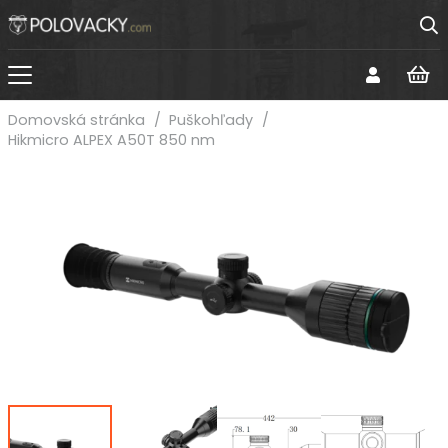
Domovská stránka
/
Puškohľady
/
Hikmicro ALPEX A50T 850 nm