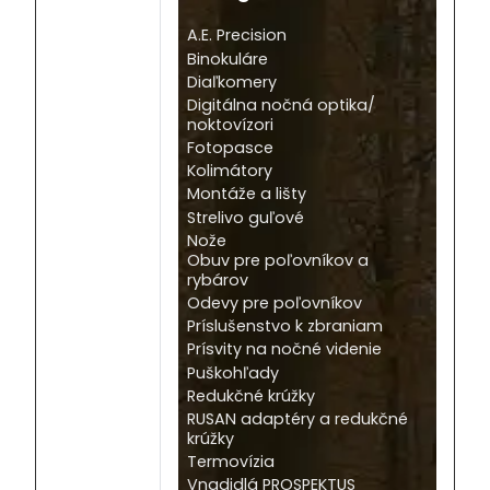
A.E. Precision
Binokuláre
Diaľkomery
Digitálna nočná optika/
noktovízori
Fotopasce
Kolimátory
Montáže a lišty
Strelivo guľové
Nože
Obuv pre poľovníkov a
rybárov
Odevy pre poľovníkov
Príslušenstvo k zbraniam
Prísvity na nočné videnie
Puškohľady
Redukčné krúžky
RUSAN adaptéry a redukčné
krúžky
Termovízia
Vnadidlá PROSPEKTUS