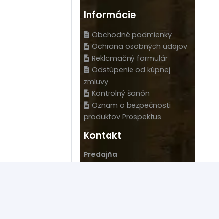
Informácie
Obchodné podmienky
Ochrana osobných údajov
Reklamačný formulár
Odstúpenie od kúpnej
zmluvy
Kontrolný šanón
Oznam o bezpečnosti
produktov Prospektus
Kontakt
Predajňa
Novozámocká 120 Areál PCT,
94905 Nitra – Krškany
Naše sídlo
Wolfganga Kempelena 877/8,
949 11 Nitra