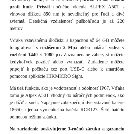
proti hmle
.
Prísvit
nočného videnia ALPEX A50T s
vlnovou dĺžkou
850
nm je neviditeľný pre ľudí a divé
zvieratá. Detekčná vzdialenosť puškohľadu je až 220
metrov.
Vďaka vstavanému úložisku s kapacitou až 64 GB môžete
fotografovať
s rozlíšením 2 Mpx
alebo natáčať
videá v
rozlíšení 1440 × 1080 px.
Zaznamenané zábery si môžete
kedykoľvek pozrieť alebo vymazať. Zariadenie môžete
pripojiť k počítaču cez port USB-C alebo k smartfónu
pomocou aplikácie HIKMICRO Sight.
Má tiež funkcie, ako je vodotesnosť a odolnosť IP67. Vďaka
tomu je Alpex A50T vhodný do náročných podmienok, ako
je dážď a sneh. Napájanie zabezpečujú dve vstavané batérie
18650 a jedna vymeniteľná batéria RCR123. Šetrí batériu
pomocou režimu spánku.
Na zariadenie poskytujeme 3-ročnú záruku a garanciu