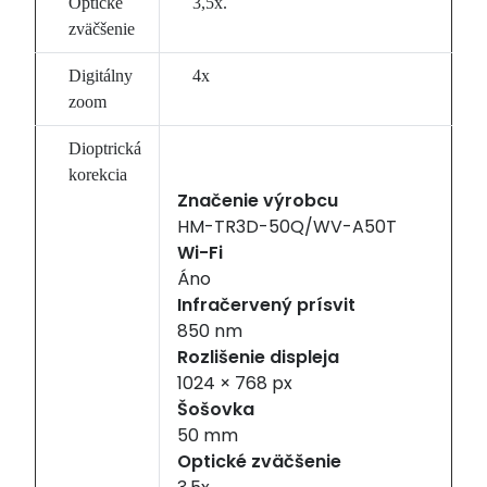
Optické
3,5x.
zväčšenie
Digitálny
4x
zoom
Dioptrická
korekcia
Značenie výrobcu
HM-TR3D-50Q/WV-A50T
Wi-Fi
Áno
Infračervený prísvit
850 nm
Rozlišenie displeja
1024 × 768 px
Šošovka
50 mm
Optické zväčšenie