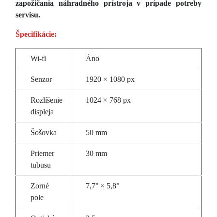
zapožičania náhradného prístroja v prípade potreby
servisu.
Špecifikácie:
Wi-fi
Áno
Senzor
1920 × 1080 px
Rozlíšenie
1024 × 768 px
displeja
Šošovka
50 mm
Priemer
30 mm
tubusu
Zorné
7,7° × 5,8°
pole