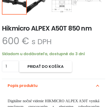
Hikmicro ALPEX A50T 850 nm
600
€
s DPH
Skladom u dodávateľa, dostupné do 3 dní
množstvo
PRIDAŤ DO KOŠÍKA
Hikmicro
Alternative:
ALPEX
A50T
Popis produktu
850
nm
Digitálne nočné videnie HIKMICRO ALPEX A50T vyniká
precíznym spracovaním a elegantne zabudovaným