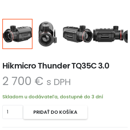
Hikmicro Thunder TQ35C 3.0
2 700
€
s DPH
Skladom u dodávateľa, dostupné do 3 dní
množstvo
PRIDAŤ DO KOŠÍKA
Hikmicro
Alternative:
Thunder
TQ35C