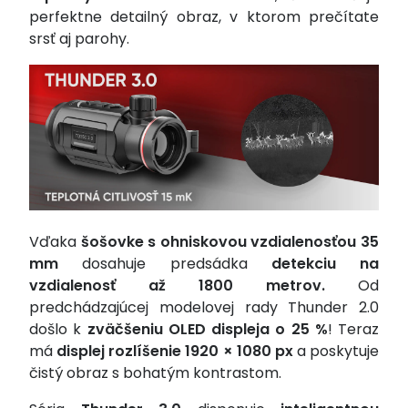
perfektne detailný obraz, v ktorom prečítate
srsť aj parohy.
Vďaka
šošovke s ohniskovou vzdialenosťou 35
mm
dosahuje predsádka
detekciu na
vzdialenosť až 1800 metrov.
Od
predchádzajúcej modelovej rady Thunder 2.0
došlo k
zväčšeniu OLED displeja o 25 %
! Teraz
má
displej rozlíšenie 1920 × 1080 px
a poskytuje
čistý obraz s bohatým kontrastom.