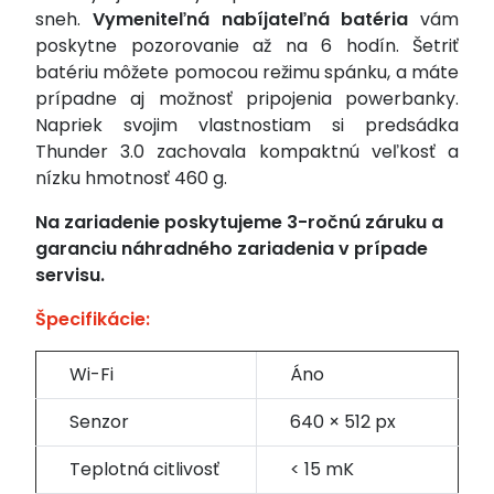
sneh.
Vymeniteľná nabíjateľná batéria
vám
poskytne pozorovanie až na 6 hodín. Šetriť
batériu môžete pomocou režimu spánku, a máte
prípadne aj možnosť pripojenia powerbanky.
Napriek svojim vlastnostiam si predsádka
Thunder 3.0 zachovala kompaktnú veľkosť a
nízku hmotnosť 460 g.
Na zariadenie poskytujeme 3-ročnú záruku a
garanciu náhradného zariadenia v prípade
servisu.
Špecifikácie:
Wi-Fi
Áno
Senzor
640 × 512 px
Teplotná citlivosť
< 15 mK