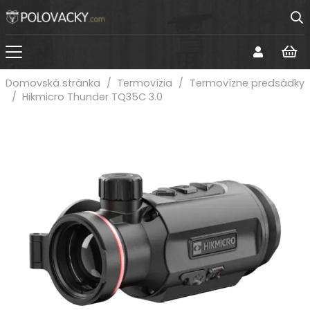
Domovská stránka
/
Termovízia
/
Termovízne predsádky
/
Hikmicro Thunder TQ35C 3.0