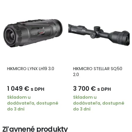
HIKMICRO STELLAR SQ50
HIKMICRO Condor CH35L
2.0
3 700
€
1 530
€
s DPH
s DPH
Skladom u
Skladom u
dodávateľa, dostupné
dodávateľa, dostupné
do 3 dní
do 3 dní
Zľavnené produkty