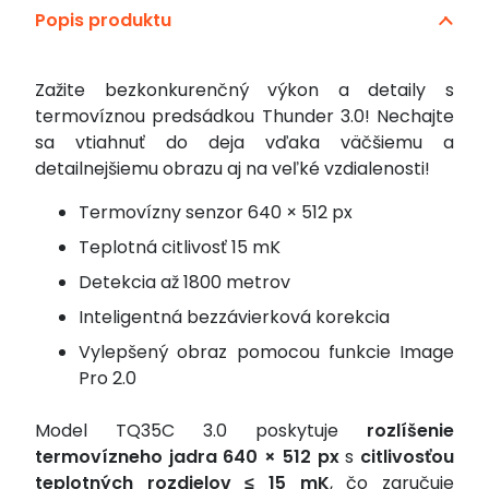
Popis produktu
3.0
Zažite bezkonkurenčný výkon a detaily s
termovíznou predsádkou Thunder 3.0! Nechajte
sa vtiahnuť do deja vďaka väčšiemu a
detailnejšiemu obrazu aj na veľké vzdialenosti!
Termovízny senzor 640 × 512 px
Teplotná citlivosť 15 mK
Detekcia až 1800 metrov
Inteligentná bezzávierková korekcia
Vylepšený obraz pomocou funkcie Image
Pro 2.0
Model TQ35C 3.0 poskytuje
rozlíšenie
termovízneho jadra 640 × 512 px
s
citlivosťou
teplotných rozdielov ≤ 15 mK
, čo zaručuje