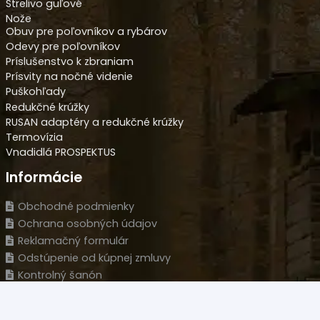
Strelivo guľové
Nože
Obuv pre poľovníkov a rybárov
Odevy pre poľovníkov
Príslušenstvo k zbraniam
Prísvity na nočné videnie
Puškohľady
Redukčné krúžky
RUSAN adaptéry a redukčné krúžky
Termovízia
Vnadidlá PROSPEKTUS
Informácie
Obchodné podmienky
Ochrana osobných údajov
Reklamačný formulár
Odstúpenie od kúpnej zmluvy
Kontrolný šanón
Oznam o bezpečnosti produktov Prospektus
Kontakt