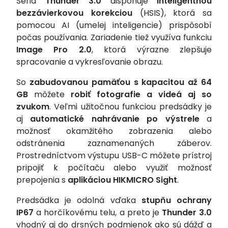
Séria
Thunder 3.0
disponuje
inteligentnou
bezzávierkovou korekciou
(HSIS), ktorá sa
pomocou AI (umelej inteligencie) prispôsobí
počas používania. Zariadenie tiež využíva funkciu
Image Pro 2.0
, ktorá výrazne zlepšuje
spracovanie a vykresľovanie obrazu.
So
zabudovanou pamäťou s kapacitou až 64
GB
môžete
robiť fotografie a videá aj so
zvukom
. Veľmi užitočnou funkciou predsádky je
aj
automatické nahrávanie po výstrele
a
možnosť okamžitého zobrazenia alebo
odstránenia zaznamenaných záberov.
Prostredníctvom výstupu USB-C môžete prístroj
pripojiť k počítaču alebo využiť možnosť
prepojenia s
aplikáciou HIKMICRO Sight
.
Predsádka je odolná vďaka
stupňu ochrany
IP67
a horčíkovému telu, a preto je
Thunder 3.0
vhodný aj do drsných podmienok ako sú dážď a