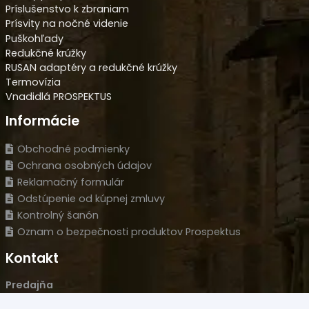
Príslušenstvo k zbraniam
Prísvity na nočné videnie
Puškohľady
Redukčné krúžky
RUSAN adaptéry a redukčné krúžky
Termovízia
Vnadidlá PROSPEKTUS
Informácie
Obchodné podmienky
Ochrana osobných údajov
Reklamačný formulár
Odstúpenie od kúpnej zmluvy
Kontrolný šanón
Oznam o bezpečnosti produktov Prospektus
Kontakt
Predajňa
Novozámocká 120 Areál PCT, 94905 Nitra – Krškany