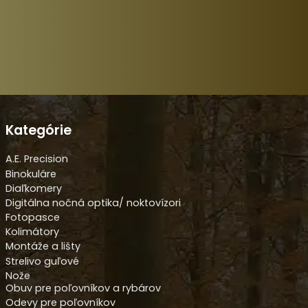
Kategórie
A.E. Precision
Binokuláre
Diaľkomery
Digitálna nočná optika/ noktovízori
Fotopasce
Kolimátory
Montáže a lišty
Strelivo guľové
Nože
Obuv pre poľovníkov a rybárov
Odevy pre poľovníkov