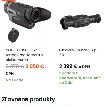
–
Hikmicro Thunder TQ50
HIKMICRO Condor
a s
2.0
CQ50L 2.0
dná
Aktuálna
0
€
2 399
€
2 664
€
s
s DPH
s DPH
cena
Skladom u
Skladom u
dodávateľa, dostupné
dodávateľa, dos
je:
do 3 dní
do 3 dní
2
.
050 €.
Zľavnené produkty