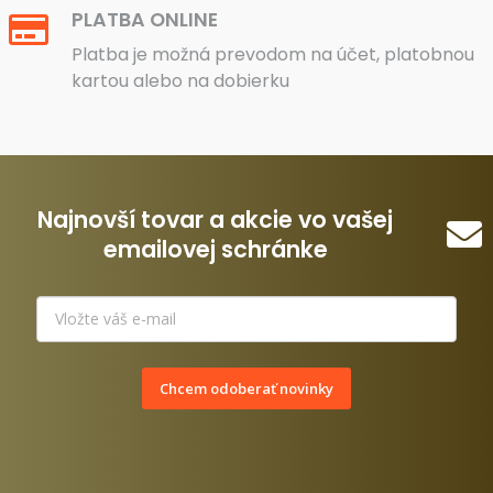
PLATBA ONLINE
Platba je možná prevodom na účet, platobnou
kartou alebo na dobierku
Najnovší tovar a akcie vo vašej
emailovej schránke
Chcem odoberať novinky