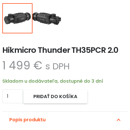
Hikmicro Thunder TH35PCR 2.0
1 499
€
s DPH
Skladom u dodávateľa, dostupné do 3 dní
množstvo
PRIDAŤ DO KOŠÍKA
Hikmicro
Alternative:
Thunder
TH35PCR
Popis produktu
2.0