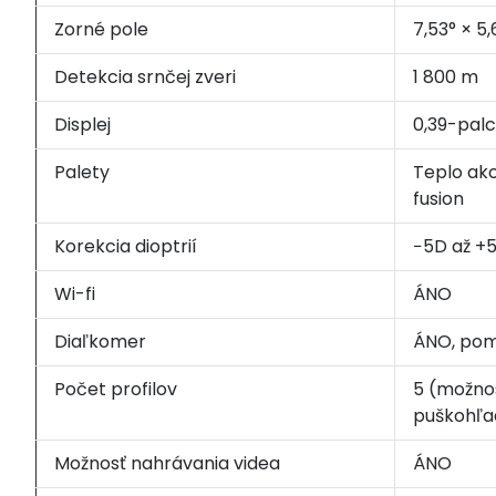
Zorné pole
7,53° × 5,
Detekcia srnčej zveri
1 800 m
Displej
0,39-palc
Palety
Teplo ako
fusion
Korekcia dioptrií
−5D až +
Wi-fi
ÁNO
Diaľkomer
ÁNO, po
Počet profilov
5 (možnos
puškohľa
Možnosť nahrávania videa
ÁNO