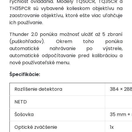
rýchlosť ovládania. Modely TQ50CR, TQ35CR a
TH35PCR sú vybavené kolieskom objektívu na
zaostrovanie objektívu, ktoré ešte viac uľahčuje
ich používanie.
Thunder 2.0 ponúka možnosť uložiť až 5 zbraní
(puškohľadov). Okrem toho ponúka
automatické nahrávanie po výstrele,
automatické odpočítavanie pred kalibráciou a
nové používateľské menu.
Špecifikácie:
Rozlíšenie detektora
384 × 288
NETD
Šošovka
35 mm + 
Optické zväčšenie
1x