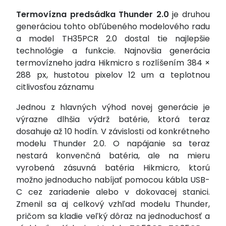
Termovízna predsádka Thunder 2.0
je druhou
generáciou tohto obľúbeného modelového radu
a model TH35PCR 2.0 dostal tie najlepšie
technológie a funkcie. Najnovšia generácia
termovízneho jadra Hikmicro s rozlíšením 384 ×
288 px, hustotou pixelov 12
um a teplotnou
citlivosťou záznamu
Jednou z hlavných výhod novej generácie je
výrazne dlhšia výdrž batérie, ktorá teraz
dosahuje až 10 hodín. V závislosti od konkrétneho
modelu Thunder 2.0. O napájanie sa teraz
nestará konvenčná batéria, ale na mieru
vyrobená zásuvná batéria Hikmicro, ktorú
možno jednoducho nabíjať pomocou kábla USB-
C cez zariadenie alebo v dokovacej stanici.
Zmenil sa aj celkový vzhľad modelu Thunder,
pričom sa kladie veľký dôraz na jednoduchosť a