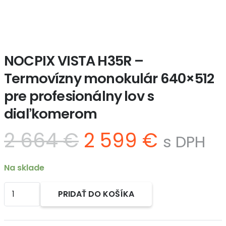
NOCPIX VISTA H35R –
Termovízny monokulár 640×512
pre profesionálny lov s
diaľkomerom
Pôvodná
Aktuál
2 664
€
2 599
€
s DPH
cena
cena
bola:
je:
Na sklade
2
2
664 €.
599 €.
množstvo
PRIDAŤ DO KOŠÍKA
NOCPIX
Alternative:
VISTA
H35R