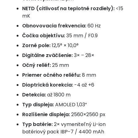
NETD (citlivosť na teplotné rozdiely):
<15
mK
Obnovovacia frekvencia:
60 Hz
Čočka objektívu:
35 mm / F0.9
Zorné pole:
12,5° × 10,0°
Digitálne zväčšenie:
3× – 28×
Očný reliéf:
25 mm
Priemer očného reliéfu:
8 mm
Dioptrická korekcia:
-4 až +6
Detekcia:
až 1800 m
Typ displeja:
AMOLED 1,03“
Rozlíšenie displeja:
2560×2560 px
Typ batérie:
2× vymeniteľný Li-ion
batériový pack IBP-7 / 4400 mAh