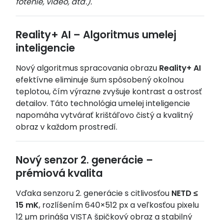
fotenie, video, atď.).
Reality+ AI – Algoritmus umelej
inteligencie
Nový algoritmus spracovania obrazu
Reality+ AI
efektívne eliminuje šum spôsobený okolnou
teplotou, čím výrazne zvyšuje kontrast a ostrosť
detailov. Táto technológia umelej inteligencie
napomáha vytvárať krištáľovo čistý a kvalitný
obraz v každom prostredí.
Nový senzor 2. generácie –
prémiová kvalita
Vďaka senzoru 2. generácie s citlivosťou
NETD ≤
15 mK
, rozlíšením 640×512 px a veľkosťou pixelu
12 µm prináša VISTA špičkový obraz a stabilný