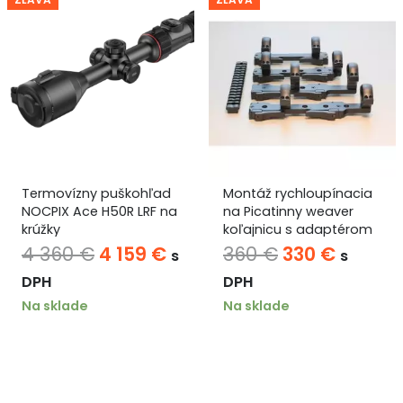
Montáž rychloupínacia
Okno termovízne
na Picatinny weaver
35×100 cm Antivandal
koľajnicu s adaptérom
verzia so sieťkou proti
na Zeiss puškohľad
poškodeniu
uálna
Pôvodná
Aktuálna
Pôvodná
Aktuáln
360
€
330
€
105
€
92
€
s
s DPH
a
cena
cena
cena
cena
Na sklade
DPH
bola:
je:
bola:
je:
Na sklade
360 €.
330 €.
105 €.
92 €.
 €.