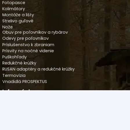
Fotopasce
Kolimátory
Montáže a lišty
Strelivo guľové
Nože
Obuv pre poľovníkov a rybárov
Odevy pre poľovníkov
Príslušenstvo k zbraniam
Prísvity na nočné videnie
Puškohľady
Redukčné krúžky
RUSAN adaptéry a redukčné krúžky
Termovízia
Vnadidlá PROSPEKTUS
Informácie
Obchodné podmienky
Ochrana osobných údajov
Reklamačný formulár
Odstúpenie od kúpnej zmluvy