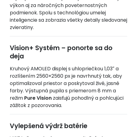
výkon aj za náročných poveternostných
podmienok. Spolu s technológiou umelej
inteligencie sa zobrazia všetky detaily sledovanej
zvieratiny.
Vision+ Systém – ponorte sa do
deja
Kruhový AMOLED displej s uhlopriečkou 1,03″ a
rozlíšením 2560×2560 px je navrhnutý tak, aby
optimalizoval priestor a poskytoval živé, jasné
farby. Výstupná pupila s priemerom 8 mm a
režim
Pure Vision
zaisťujú pohodlný a pohlcujúci
zážitok z pozorovania.
Vylepšená výdrž batérie