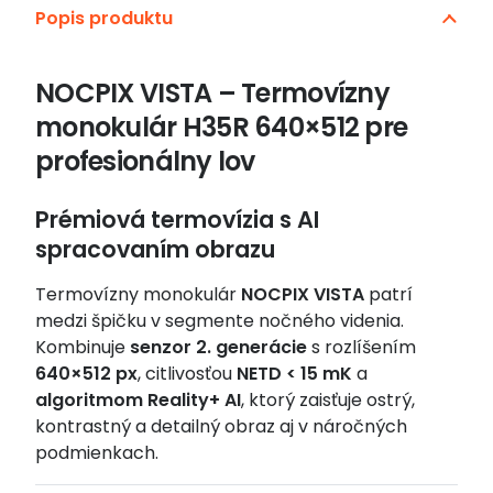
Popis produktu
–
Termovízny
monokulár
NOCPIX VISTA – Termovízny
640×512
monokulár H35R 640×512 pre
pre
profesionálny
profesionálny lov
lov
s
Prémiová termovízia s AI
diaľkomerom
spracovaním obrazu
Termovízny monokulár
NOCPIX VISTA
patrí
medzi špičku v segmente nočného videnia.
Kombinuje
senzor 2. generácie
s rozlíšením
640×512 px
, citlivosťou
NETD < 15 mK
a
algoritmom Reality+ AI
, ktorý zaisťuje ostrý,
kontrastný a detailný obraz aj v náročných
podmienkach.