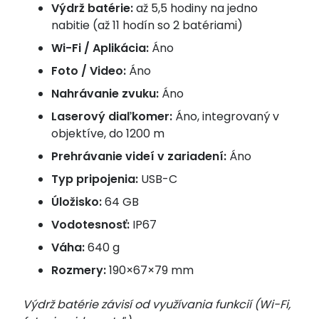
Výdrž batérie:
až 5,5 hodiny na jedno
nabitie (až 11 hodín so 2 batériami)
Wi-Fi / Aplikácia:
Áno
Foto / Video:
Áno
Nahrávanie zvuku:
Áno
Laserový diaľkomer:
Áno, integrovaný v
objektíve, do 1200 m
Prehrávanie videí v zariadení:
Áno
Typ pripojenia:
USB-C
Úložisko:
64 GB
Vodotesnosť:
IP67
Váha:
640 g
Rozmery:
190×67×79 mm
Výdrž batérie závisí od využívania funkcií (Wi-Fi,