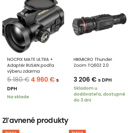
HIKMICRO Thunder
Hikmicro ALPEX A50TN
Zoom TQ60Z 2.0
940 nm
uálna
3 206
€
600
€
s DPH
s DPH
a
Skladom u
Skladom u
dodávateľa, dostupné
dodávateľa, dostupné
do 3 dní
do 3 dní
 €.
Zľavnené produkty
ZĽAVA
ZĽAVA