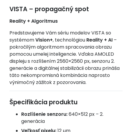
VISTA – propagačný spot
Reality + Algoritmus
Predstavujeme Vám sériu modelov VISTA so
systémom
Vision+
, technológiou
Reality + AI
–
pokročilým algoritmom spracovania obrazu
pomocou umelej inteligencie. Vďaka AMOLED
displeju s rozlíšením 2560×2560 px, senzoru 2.
generácie a digitálnej stabilizácii obrazu prináša
táto nekompromisná kombinácia naprosto
výnimočný zážitok z pozorovania.
Špecifikácia produktu
Rozlíšenie senzoru:
640×512 px – 2.
generácia
Veľkosť pixelu:
12 µm