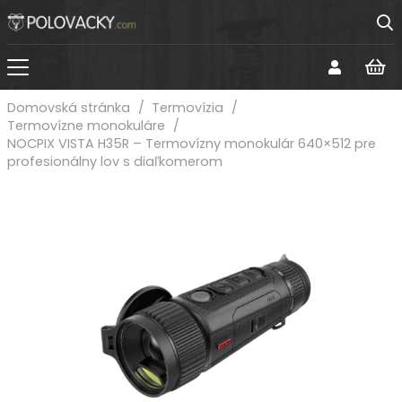
Domovská stránka
/
Termovízia
/
Termovízne monokuláre
/
NOCPIX VISTA H35R – Termovízny monokulár 640×512 pre
profesionálny lov s diaľkomerom