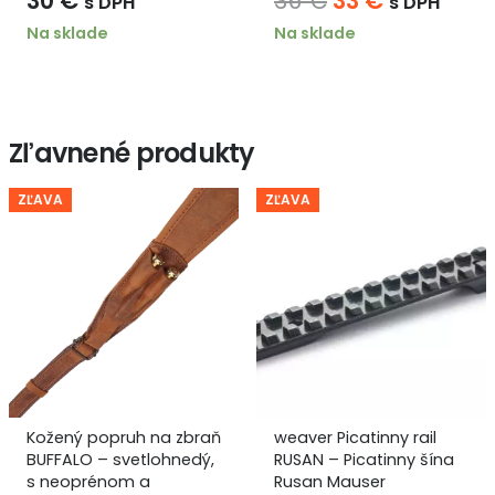
30
€
36
€
33
€
s DPH
s DPH
cena
cena
Na sklade
Na sklade
bola:
je:
36 €.
33 €.
Zľavnené produkty
ZĽAVA
ZĽAVA
Kožený popruh na zbraň
weaver Picatinny rail
BUFFALO – svetlohnedý,
RUSAN – Picatinny šína
s neoprénom a
Rusan Mauser