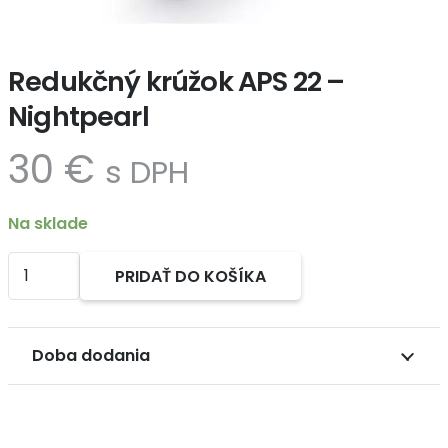
Redukčný krúžok APS 22 –
Nightpearl
30
€
s DPH
Na sklade
množstvo
PRIDAŤ DO KOŠÍKA
Redukčný
Alternative:
krúžok
APS
Doba dodania
22
-
Nightpearl