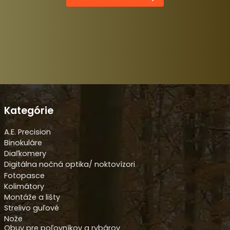
Kategórie
A.E. Precision
Binokuláre
Diaľkomery
Digitálna nočná optika/ noktovízori
Fotopasce
Kolimátory
Montáže a lišty
Strelivo guľové
Nože
Obuv pre poľovníkov a rybárov