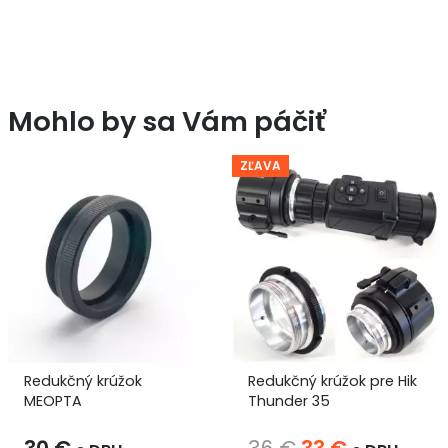
Mohlo by sa Vám páčiť
ZĽAVA
Redukčný krúžok
Redukčný krúžok pre Hik
MEOPTA
Thunder 35
Pôvodná
Aktuálna