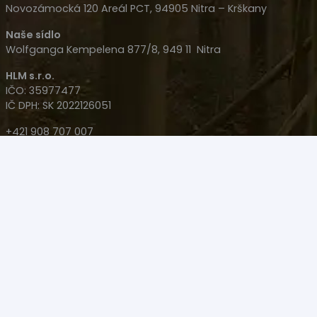
Novozámocká 120 Areál PCT, 94905 Nitra – Krškany
Naše sídlo
Wolfganga Kempelena 877/8, 949 11 Nitra
HLM s.r.o.
IČO: 35977477
IČ DPH: SK 2022126051
+421 908 707 007
+421 905 533 726
polovacky(@)polovacky.com
Upozornenie – Predaj niektorých produktov na diaľku
nie je možný! Produkt sa musí kúpiť osobne na Zbrojný
Preukaz v Nitre na predajni.