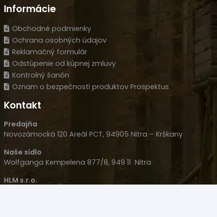
Informácie
Obchodné podmienky
Ochrana osobných údajov
Reklamačný formulár
Odstúpenie od kúpnej zmluvy
Kontrolný šanón
Oznam o bezpečnosti produktov Prospektus
Kontakt
Predajňa
Novozámocká 120 Areál PCT, 94905 Nitra – Krškany
Naše sídlo
Wolfganga Kempelena 877/8, 949 11 Nitra
HLM s.r.o.
IČO: 35977477
IČ DPH: SK 2022126051