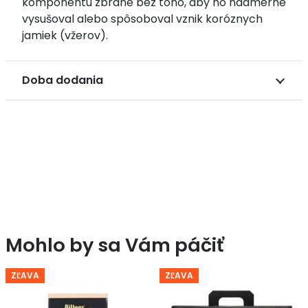
komponentu zbrane bez toho, aby ho nadmerne
vysušoval alebo spôsoboval vznik koróznych
jamiek (vžerov).
Doba dodania
Mohlo by sa Vám páčiť
ZĽAVA
ZĽAVA