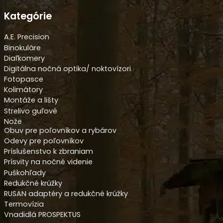
Kategórie
A.E. Precision
Binokuláre
Diaľkomery
Digitálna nočná optika/ noktovízori
Fotopasce
Kolimátory
Montáže a lišty
Strelivo guľové
Nože
Obuv pre poľovníkov a rybárov
Odevy pre poľovníkov
Príslušenstvo k zbraniam
Prísvity na nočné videnie
Puškohľady
Redukčné krúžky
RUSAN adaptéry a redukčné krúžky
Termovízia
Vnadidlá PROSPEKTUS