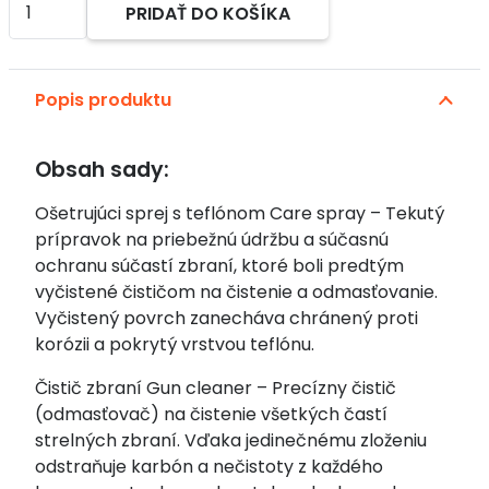
PRIDAŤ DO KOŠÍKA
Akciový
Alternative:
set
na
Popis produktu
čistenie
zbraní
-
Obsah sady:
pre
predajne
Ošetrujúci sprej s teflónom Care spray – Tekutý
2x200ml
prípravok na priebežnú údržbu a súčasnú
RifleCX
ochranu súčastí zbraní, ktoré boli predtým
vyčistené čističom na čistenie a odmasťovanie.
Vyčistený povrch zanecháva chránený proti
korózii a pokrytý vrstvou teflónu.
Čistič zbraní Gun cleaner – Precízny čistič
(odmasťovač) na čistenie všetkých častí
strelných zbraní. Vďaka jedinečnému zloženiu
odstraňuje karbón a nečistoty z každého