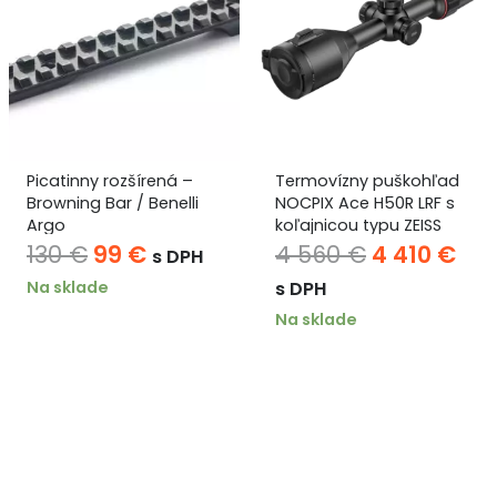
Picatinny rozšírená –
Termovízny puškohľad
Browning Bar / Benelli
NOCPIX Ace H50R LRF s
Argo
koľajnicou typu ZEISS
Pôvodná
Aktuálna
Pôvodná
Akt
130
€
99
€
4 560
€
4 410
€
s DPH
cena
cena
cena
ce
Na sklade
s DPH
bola:
je:
bola:
je:
Na sklade
130 €.
99 €.
4
4
560 €.
410