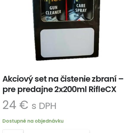
Akciový set na čistenie zbraní –
pre predajne 2x200ml RifleCX
24
€
s DPH
Dostupné na objednávku
množstvo