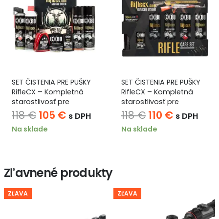
SET ČISTENIA PRE PUŠKY
SET ČISTENIA PRE PUŠKY
RifleCX – Kompletná
RifleCX – Kompletná
starostlivosť pre
starostlivosť pre
poľovníkov HUNTER
strelcov a automatické
Pôvodná
Aktuálna
Pôvodná
Aktuálna
118
€
105
€
118
€
110
€
s DPH
s DPH
zbrane
cena
cena
cena
cena
Na sklade
Na sklade
bola:
je:
bola:
je:
118 €.
105 €.
118 €.
110 €.
Zľavnené produkty
ZĽAVA
ZĽAVA