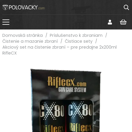
Domovská stránka
/
Príslušenstvo k zbraniam
/
Čistenie a mazanie zbraní
/
Čistiace sety
/
Akciový set na čistenie zbraní – pre predajne 2x200ml
RifleCX