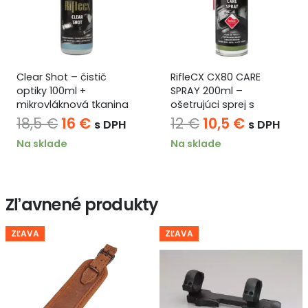
Clear Shot – čistič
RifleCX CX80 CARE
optiky 100ml +
SPRAY 200ml –
mikrovláknová tkanina
ošetrujúci sprej s
teflónom
Pôvodná
Aktuálna
Pôvodná
Aktuáln
18,5
€
16
€
12
€
10,5
€
s DPH
s DPH
cena
cena
cena
cena
Na sklade
Na sklade
bola:
je:
bola:
je:
18,5 €.
16 €.
12 €.
10,5 €.
Zľavnené produkty
ZĽAVA
ZĽAVA