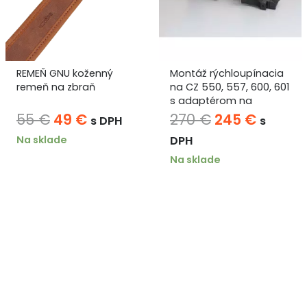
REMEŇ GNU koženný
Montáž rýchloupínacia
remeň na zbraň
na CZ 550, 557, 600, 601
s adaptérom na
SWAROVSKI SINU
Pôvodná
Aktuálna
Pôvodná
Aktuál
55
€
49
€
270
€
245
€
s DPH
s
cena
cena
cena
cena
Na sklade
DPH
bola:
je:
bola:
je:
Na sklade
55 €.
49 €.
270 €.
245 €.