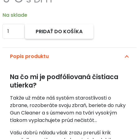
Na sklade
množstvo
PRIDAŤ DO KOŠÍKA
Čistiace
Alternative:
podložky
pod
Popis produktu
zbraň
40ks
Na čo mi je podfóliovaná čistiaca
utierka?
Takže už máte náš systém starostlivosti o
zbrane, rozoberáte svoju zbraň, beriete do ruky
Gun Cleaner a s úsmevom na tvári vysokým
tlakom vyplachujete prúd nečistôt…
Vašu dobrú náladu však zrazu preruší krik