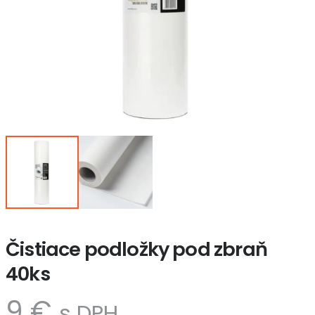
Čistiace podložky pod zbraň
40ks
9
€
s DPH