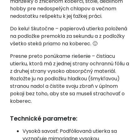
manželky o zničenom koberci, stole, debilnom
hobby pre nedospelých chlapov a večnom
nedostatku rešpektu k jej ťažkej práci.
Do kelu! Skutočne – papierová utierka položená
na podložke premokla za sekundu a z podložky
všetko steká priamo na koberec. 🙂
Presne preto ponúkame riešenie – čistiacu
utierku, ktorá má z jednej strany ochrannú fóliu a
z druhej strany vysoko absorpčný materiál.
Rozložte ju na podložku hladkou (šmykľavou)
stranou nadol a čistite svoju zbraň v úplnom
pokoji bez toho, aby ste sa museli strachovať o
koberec.
Technické parametre:
Vysoká savosť: Podfóliovaná utierka sa
vyznačuje mimoriadne vysokou