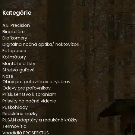
Kategórie
A.E. Precision
Binokuláre
Diaľkomery
Digitálna nočná optika/ noktovízori
Fotopasce
Kolimátory
Montáže a lišty
Strelivo guľové
Nože
Obuv pre poľovníkov a rybárov
Odevy pre poľovníkov
Príslušenstvo k zbraniam
Prísvity na nočné videnie
Puškohľady
Redukčné krúžky
RUSAN adaptéry a redukčné krúžky
Termovízia
Vnadidlá PROSPEKTUS