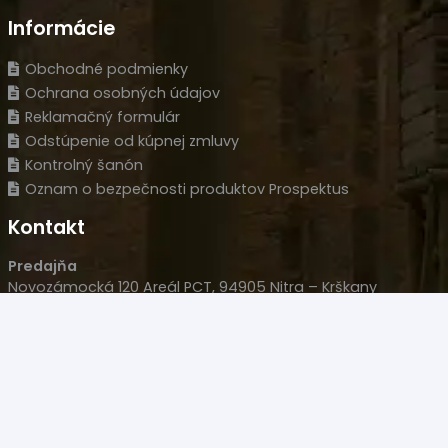
Informácie
Obchodné podmienky
Ochrana osobných údajov
Reklamačný formulár
Odstúpenie od kúpnej zmluvy
Kontrolný šanón
Oznam o bezpečnosti produktov Prospektus
Kontakt
Predajňa
Novozámocká 120 Areál PCT, 94905 Nitra – Krškany
Naše sídlo
Wolfganga Kempelena 877/8, 949 11 Nitra
HLM s.r.o.
IČO: 35977477
IČ DPH: SK 2022126051