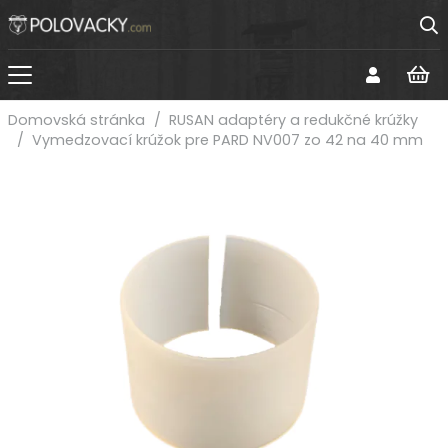
Domovská stránka
/
RUSAN adaptéry a redukčné krúžky
/
Vymedzovací krúžok pre PARD NV007 zo 42 na 40 mm