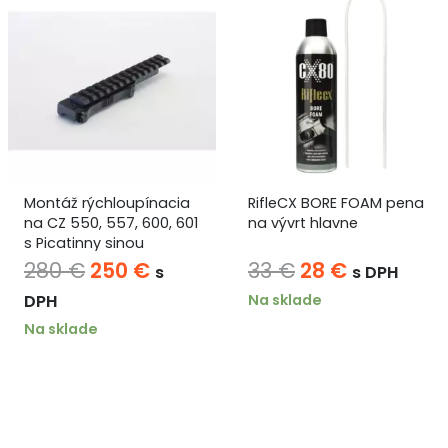
Montáž rýchloupínacia
RifleCX BORE FOAM pena
na CZ 550, 557, 600, 601
na vývrt hlavne
s Picatinny sinou
a
Pôvodná
Aktuálna
Pôvodná
Aktuálna
280
€
250
€
33
€
28
€
s
s DPH
cena
cena
cena
cena
Na sklade
DPH
bola:
je:
bola:
je:
Na sklade
280 €.
250 €.
33 €.
28 €.