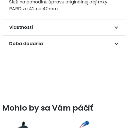
Slúži na pohodlnú úpravu originálnej objímky
42
PARD zo 42 na 40mm.
na
40
mm
Vlastnosti
Doba dodania
Mohlo by sa Vám páčiť