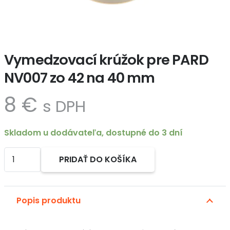
Vymedzovací krúžok pre PARD
NV007 zo 42 na 40 mm
8
€
s DPH
Skladom u dodávateľa, dostupné do 3 dní
množstvo
PRIDAŤ DO KOŠÍKA
Vymedzovací
Alternative:
krúžok
pre
Popis produktu
PARD
NV007
zo