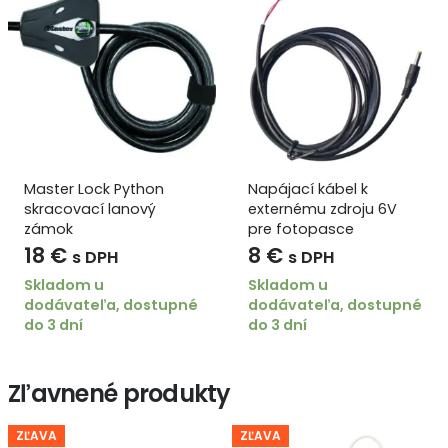
Master Lock Python
Napájací kábel k
skracovací lanový
externému zdroju 6V
zámok
pre fotopasce
TenoTrail
18
€
8
€
s DPH
s DPH
Skladom u
Skladom u
dodávateľa, dostupné
dodávateľa, dostupné
do 3 dní
do 3 dní
Zľavnené produkty
ZĽAVA
ZĽAVA