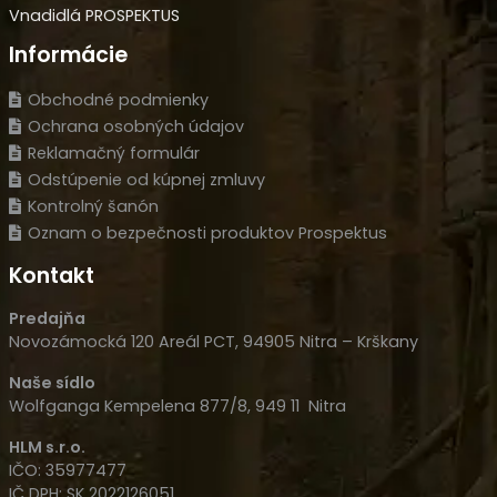
Vnadidlá PROSPEKTUS
Informácie
Obchodné podmienky
Ochrana osobných údajov
Reklamačný formulár
Odstúpenie od kúpnej zmluvy
Kontrolný šanón
Oznam o bezpečnosti produktov Prospektus
Kontakt
Predajňa
Novozámocká 120 Areál PCT, 94905 Nitra – Krškany
Naše sídlo
Wolfganga Kempelena 877/8, 949 11 Nitra
HLM s.r.o.
IČO: 35977477
IČ DPH: SK 2022126051