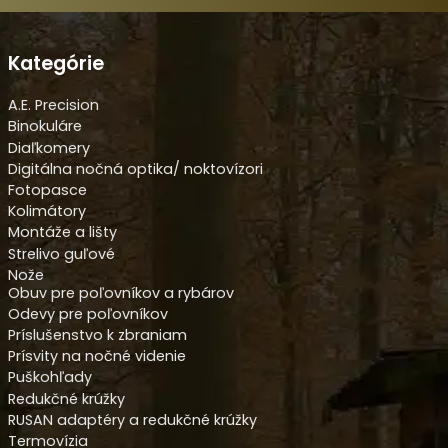
Kategórie
A.E. Precision
Binokuláre
Diaľkomery
Digitálna nočná optika/ noktovízori
Fotopasce
Kolimátory
Montáže a lišty
Strelivo guľové
Nože
Obuv pre poľovníkov a rybárov
Odevy pre poľovníkov
Príslušenstvo k zbraniam
Prísvity na nočné videnie
Puškohľady
Redukčné krúžky
RUSAN adaptéry a redukčné krúžky
Termovízia