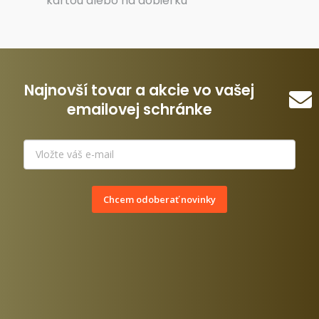
kartou alebo na dobierku
Najnovší tovar a akcie vo vašej
emailovej schránke
Chcem odoberať novinky