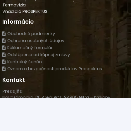
Termovízia
Vnadidlá PROSPEKTUS
Informácie
Obchodné podmienky
Ochrana osobných údajov
Reklamačný formulár
Odstúpenie od kúpnej zmluvy
Kontrolný šanón
Oznam o bezpečnosti produktov Prospektus
Kontakt
Predajňa
Novozámocká 120 Areál PCT, 94905 Nitra – Krškany
Naše sídlo
Wolfganga Kempelena 877/8, 949 11 Nitra
HLM s.r.o.