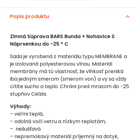
komplet
Alternative:
do
Popis produktu
-25°C
"MEDVEĎ"
Zimná Súprava BARS Bunda + Nohavice S
Náprsenkou do -25 ° C
Sada je vyrobená z materiálu typu MEMBRANE a
je izolovaná polyesterovou vlnou. Materiál
membrány má tú vlastnosť, že vlhkosť preniká
iba jedným smerom (smerom von) a vy sa vždy
cítite sucho a teplo. Chráni pred mrazom do -25
stupňov Celzia.
Výhody:
– veľmi teplá,
– odolná voči vetru a nízkym teplotám,
– nešušťavá
– nepremokavý materiál príjemný na dotyk,