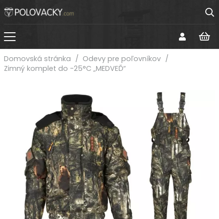
Domovská stránka
/
Odevy pre poľovníkov
/
Zimný komplet do -25°C „MEDVEĎ“