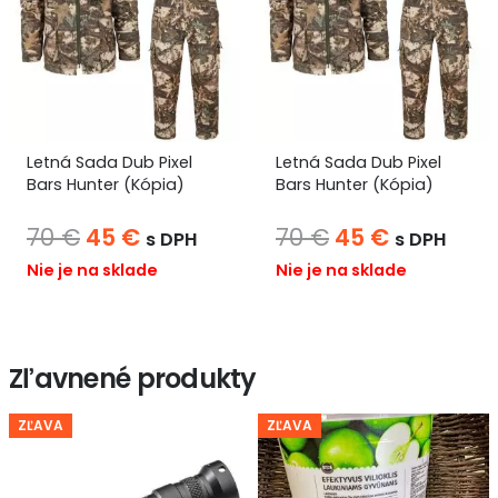
Letná Sada Dub Pixel
Letná Sada Borovicový
Bars Hunter (Kópia)
les Bars Hunter
a
Pôvodná
Aktuálna
Pôvodná
Aktuáln
70
€
45
€
70
€
58
€
s DPH
s DPH
cena
cena
cena
cena
Nie je na sklade
Nie je na sklade
bola:
je:
bola:
je:
70 €.
45 €.
70 €.
58 €.
Zľavnené produkty
ZĽAVA
ZĽAVA