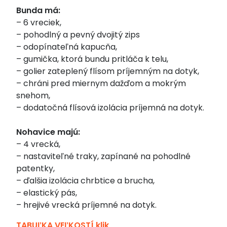
Bunda má:
– 6 vreciek,
– pohodlný a pevný dvojitý zips
– odopínateľná kapucňa,
– gumička, ktorá bundu pritláča k telu,
– golier zateplený flísom príjemným na dotyk,
– chráni pred miernym dažďom a mokrým
snehom,
– dodatočná flísová izolácia príjemná na dotyk.
Nohavice majú:
– 4 vrecká,
– nastaviteľné traky, zapínané na pohodlné
patentky,
– ďalšia izolácia chrbtice a brucha,
– elastický pás,
– hrejivé vrecká príjemné na dotyk.
TABUĽKA VEĽKOSTÍ klik