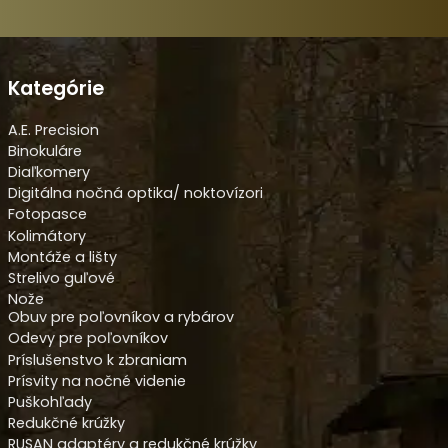
Kategórie
A.E. Precision
Binokuláre
Diaľkomery
Digitálna nočná optika/ noktovízori
Fotopasce
Kolimátory
Montáže a lišty
Strelivo guľové
Nože
Obuv pre poľovníkov a rybárov
Odevy pre poľovníkov
Príslušenstvo k zbraniam
Prísvity na nočné videnie
Puškohľady
Redukčné krúžky
RUSAN adaptéry a redukčné krúžky