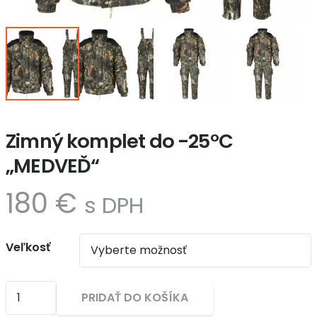
Zimný komplet do -25°C
„MEDVEĎ“
180
€
s DPH
Veľkosť
množstvo
PRIDAŤ DO KOŠÍKA
Zimný