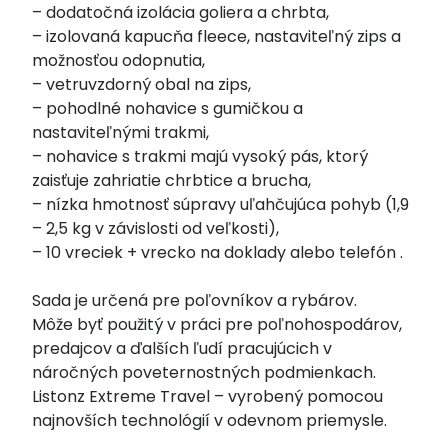
– dodatočná izolácia goliera a chrbta,
– izolovaná kapucňa fleece, nastaviteľný zips a
možnosťou odopnutia,
– vetruvzdorný obal na zips,
– pohodlné nohavice s gumičkou a
nastaviteľnými trakmi,
– nohavice s trakmi majú vysoký pás, ktorý
zaisťuje zahriatie chrbtice a brucha,
– nízka hmotnosť súpravy uľahčujúca pohyb (1,9
– 2,5 kg v závislosti od veľkosti),
– 10 vreciek + vrecko na doklady alebo telefón .
Sada je určená pre poľovníkov a rybárov.
Môže byť použitý v práci pre poľnohospodárov,
predajcov a ďalších ľudí pracujúcich v
náročných poveternostných podmienkach.
Listonz Extreme Travel – vyrobený pomocou
najnovších technológií v odevnom priemysle.