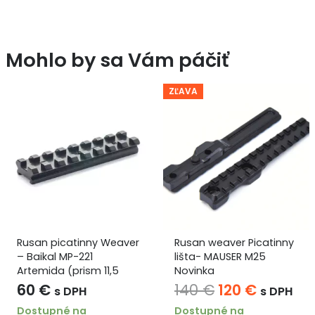
Mohlo by sa Vám páčiť
ZĽAVA
Rusan picatinny Weaver
Rusan weaver Picatinny
– Baikal MP-221
lišta- MAUSER M25
Artemida (prism 11,5
Novinka
mm )
Pôvodná
Aktuáln
60
€
140
€
120
€
s DPH
s DPH
cena
cena
Dostupné na
Dostupné na