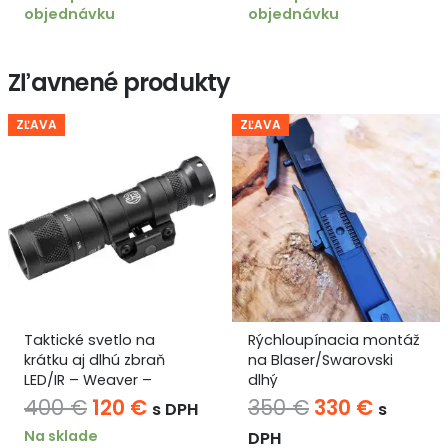
objednávku
objednávku
bola:
je:
140 €.
120 €.
Zľavnené produkty
ZĽAVA
ZĽAVA
Taktické svetlo na
Rýchloupínacia montáž
krátku aj dlhú zbraň
na Blaser/Swarovski
LED/IR – Weaver –
dlhý
M300V SCOUT LIGHT®
na
Pôvodná
Aktuálna
Pôvodná
Aktuál
400
€
120
€
350
€
330
€
s DPH
s
cena
cena
cena
cena
Na sklade
DPH