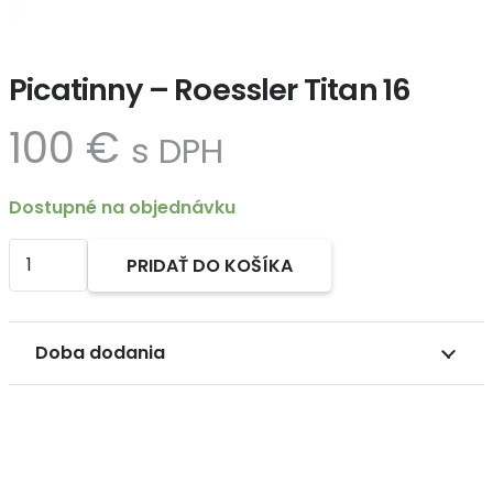
Picatinny – Roessler Titan 16
100
€
s DPH
Dostupné na objednávku
množstvo
PRIDAŤ DO KOŠÍKA
Picatinny
Alternative:
-
Roessler
Doba dodania
Titan
16