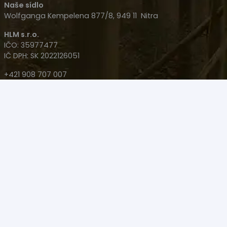
Naše sídlo
Wolfganga Kempelena 877/8, 949 11 Nitra
HLM s.r.o.
IČO: 35977477
IČ DPH: SK 2022126051
+421 908 707 007
+421 905 533 726
polovacky(@)polovacky.com
Upozornenie – Predaj niektorých produktov na diaľku
nie je možný! Produkt sa musí kúpiť osobne na Zbrojný
Preukaz v Nitre na predajni.