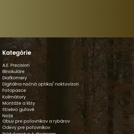
Kategórie
A.E. Precision
Binokuláre
Diaľkomery
Digitálna nočná optika/ noktovízori
Fotopasce
Kolimátory
Montáže a lišty
Strelivo guľové
Nože
Obuv pre poľovníkov a rybárov
Odevy pre poľovníkov
Príslušenstvo k zbraniam