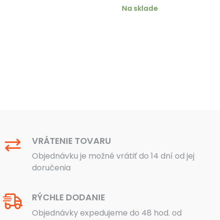
bola:
je:
bola:
je:
Na sklade
400 €.
120 €.
350 €.
330 €.
VRÁTENIE TOVARU
Objednávku je možné vrátiť do 14 dní od jej
doručenia
RÝCHLE DODANIE
Objednávky expedujeme do 48 hod. od