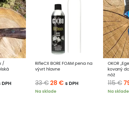
x /
RifleCX BORE FOAM pena na
OKOR „Egej
elská
vývrt hlavne
kovaný d
nôž
ná
ktuálna
Pôvodná
Aktuálna
P
33
€
28
€
115
€
7
s DPH
s DPH
cena
cena
cena
c
Na sklade
Na sklade
e:
bola:
je:
b
56 €.
33 €.
28 €.
11