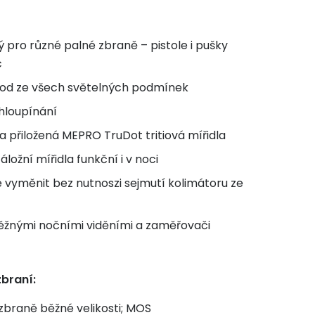
 pro různé palné zbraně – pistole i pušky
c
od ze všech světelných podmínek
hloupínání
a přiložená MEPRO TruDot tritiová mířidla
ložní mířidla funkční i v noci
e vyměnit bez nutnoszi sejmutí kolimátoru ze
běžnými nočními viděními a zaměřovači
zbraní:
zbraně běžné velikosti; MOS