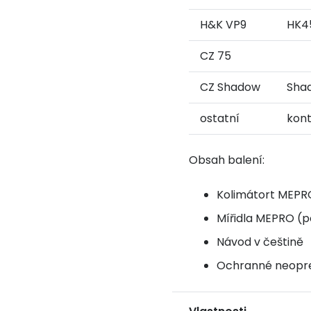
H&K VP9
HK45
CZ 75
CZ Shadow
Shad
ostatní
kont
Obsah balení:
Kolimátort MEPR
Mířidla MEPRO (
Návod v češtině
Ochranné neopre