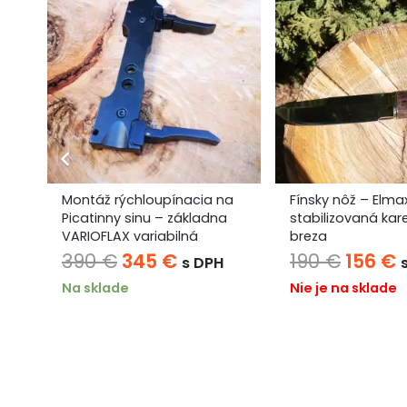
Montáž rýchloupínacia na
Fínsky nôž – Elma
Picatinny sinu – základna
stabilizovaná kar
VARIOFLAX variabilná
breza
tuálna
Pôvodná
Aktuálna
Pôvod
A
390
€
345
€
190
€
156
€
s DPH
na
cena
cena
cena
Na sklade
Nie je na sklade
bola:
je:
bola:
j
390 €.
345 €.
190 €.
1
0 €.