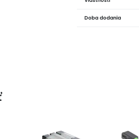
Vlastnosti
Doba dodania
ť