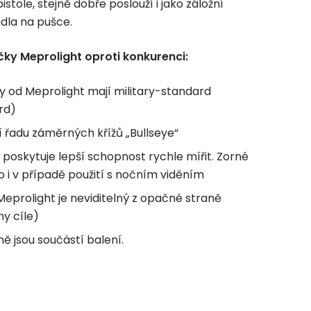
stole, stejně dobře poslouží i jako záložní
dla na pušce.
ky Meprolight oproti konkurenci:
 od Meprolight mají military-standard
rd)
í řadu záměrných křížů „Bullseye“
 poskytuje lepší schopnost rychle mířit. Zorné
 i v případě použití s nočním viděním
eprolight je neviditelný z opačné straně
ny cíle)
ě jsou součástí balení.