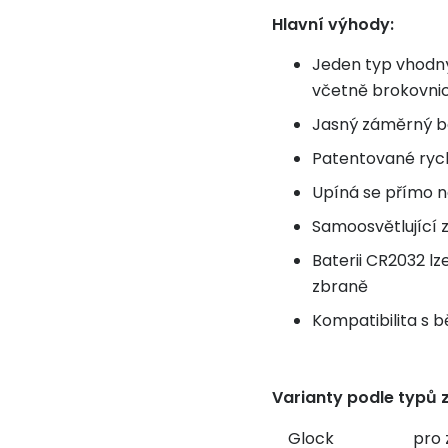
Hlavní výhody:
Jeden typ vhodný
včetně brokovni
Jasný záměrný b
Patentované ryc
Upíná se přímo n
Samoosvětlující zá
Baterii CR2032 lz
zbraně
Kompatibilita s 
Varianty podle typů 
Glock
pro 