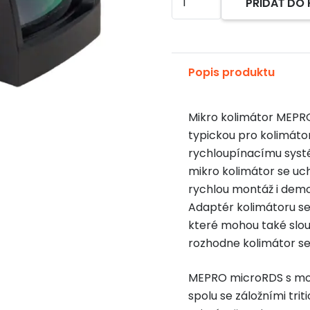
PRIDAŤ DO
Alternative:
Meprolight
MEPRO
microRDS
Zbraň:
Popis produktu
H&K
VP9
Mikro kolimátor MEPR
typickou pro kolimáto
rychloupínacímu systé
mikro kolimátor se uch
rychlou montáž i demo
Adaptér kolimátoru se
které mohou také slouž
rozhodne kolimátor se
MEPRO microRDS s mont
spolu se záložními tri