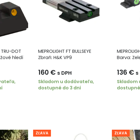
O TRU-DOT
MEPROLIGHT FT BULLSEYE
MEPROLIGH
nžové hledí
Zbraň: H&K VP9
Barva: Zel
160
€
136
€
s DPH
s
ateľa,
Skladom u dodávateľa,
Skladom 
ní
dostupné do 3 dní
dostupné 
ZĽAVA
ZĽAVA