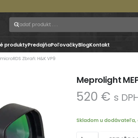
é produkty
Predajňa
Poľovačky
Blog
Kontakt
 microRDS Zbraň: H&K VP9
Meprolight ME
520
€
s DP
Skladom u dodávateľa, 
množstvo