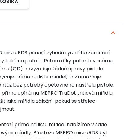
 KOŠÍKA
O microRDS přináší výhodu rychlého zamíření
ry také na pistole. Přitom díky patentovanému
mu (QD) nevyžaduje žádné úpravy pistole:
ycuje přímo na lištu mířidel, což umožňuje
ntáž bez potřeby opětovného nástřelu pistole.
 přímo upíná na MEPRO TruDot tritiová mířidla,
it jako mířidla záložní, pokud se střelec
jmout.
áží přímo na lištu mířidel nabízíme v sadě
tiovými mířidly. Přestože MEPRO microRDS byl