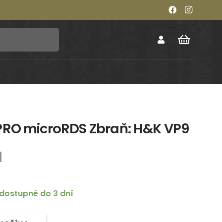
PRO microRDS Zbraň: H&K VP9
H
dostupné do 3 dní