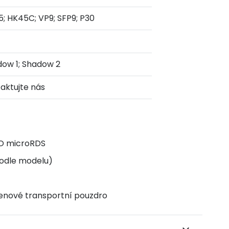
; HK45C; VP9; SFP9; P30
ow 1; Shadow 2
aktujte nás
O microRDS
podle modelu)
nové transportní pouzdro