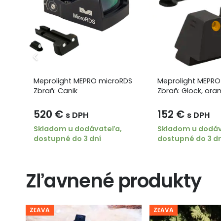
RDS
Meprolight MEPRO microRDS
Meprolight MEPR
Zbraň: Canik
Zbraň: Glock, ora
520
€
152
€
s DPH
s DPH
Skladom u dodávateľa,
Skladom u dodáv
dostupné do 3 dní
dostupné do 3 d
Zľavnené produkty
ZĽAVA
ZĽAVA