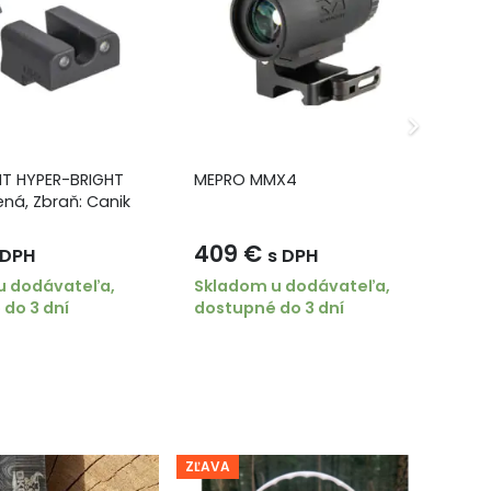
T HYPER-BRIGHT
MEPRO MMX4
ME
ená, Zbraň: Canik
Zb
409
€
1
 DPH
s DPH
u dodávateľa,
Skladom u dodávateľa,
Sk
do 3 dní
dostupné do 3 dní
do
ZĽAVA
ZĽA