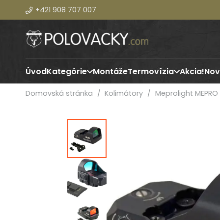
+421 908 707 007
Úvod
Kategórie
Montáže
Termovízia
Akcia!
Nov
Domovská stránka
/
Kolimátory
/
Meprolight MEPRO