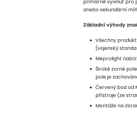
primárně vyvinut pro pi
anebo sekundární míři
Základní výhody znač
Všechny produkty
(vojenský standa
Meprolight nabíz
Široké zorné pole
pole je zachováno
Červený bod od M
přístroje (ze stra
Montáže na zbran