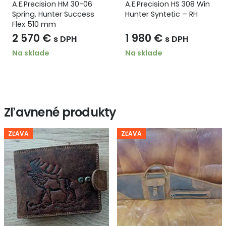
A.E.Precision HM 30-06
A.E.Precision HS 308 Win
Spring. Hunter Success
Hunter Syntetic – RH
Flex 510 mm
2 570
€
1 980
€
s DPH
s DPH
Na sklade
Na sklade
Zľavnené produkty
ZĽAVA
ZĽAVA