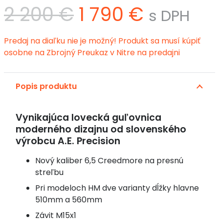
Pôvodná
Aktuáln
2 200
€
1 790
€
s DPH
cena
cena
bola:
je:
Predaj na diaľku nie je možný! Produkt sa musí kúpiť
2
1
osobne na Zbrojný Preukaz v Nitre na predajni
200 €.
790 €.
Popis produktu
Vynikajúca lovecká guľovnica
moderného dizajnu od slovenského
výrobcu A.E. Precision
Nový kaliber 6,5 Creedmore na presnú
streľbu
Pri modeloch HM dve varianty dĺžky hlavne
510mm a 560mm
Závit M15x1