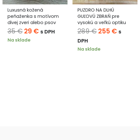
Luxusná kožená
PUZDRO NA DLHÚ
peňaženka s motívom
GUĽOVÚ ZBRAŇ pre
divej zveri alebo psov
vysokú a veľkú optiku
Ernesto Nobille short 120
uálna
Pôvodná
Aktuálna
Pôvodná
Aktuál
35
€
29
€
289
€
255
€
s DPH
s
cm
na
cena
cena
cena
cena
Na sklade
DPH
bola:
je:
bola:
je:
Na sklade
35 €.
29 €.
289 €.
255 €.
 €.