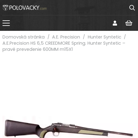
Domovská stránka
/
A.E. Precision
/
Hunter Syntetic
/
A.E.Precision HS 6,5 CREEDMORE Spring. Hunter Syntetic –
pravé prevedenie 600MM m15X1