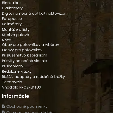
Binokuláre
Diaľkomery
Digitálna nočná optika/ noktovízori
Fotopasce
Kolimátory
Montáže a lišty
Strelivo guľové
Nože
Obuv pre poľovníkov a rybárov
Odevy pre poľovníkov
Príslušenstvo k zbraniam
Prísvity na nočné videnie
Puškohľady
Redukčné krúžky
RUSAN adaptéry a redukčné krúžky
Termovízia
Vnadidlá PROSPEKTUS
Informácie
Obchodné podmienky
Ochrana osobných údajov