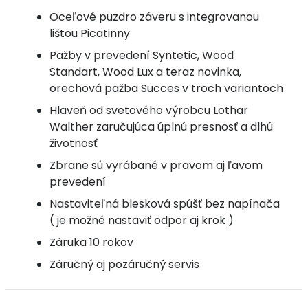
Oceľové puzdro záveru s integrovanou
lištou Picatinny
Pažby v prevedení Syntetic, Wood
Standart, Wood Lux a teraz novinka,
orechová pažba Succes v troch variantoch
Hlaveň od svetového výrobcu Lothar
Walther zaručujúca úplnú presnosť a dlhú
životnosť
Zbrane sú vyrábané v pravom aj ľavom
prevedení
Nastaviteľná blesková spúšť bez napínača
( je možné nastaviť odpor aj krok )
Záruka 10 rokov
Záručný aj pozáručný servis