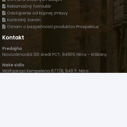
Reklamačný formulár
Odstúpenie od kúpnej zmluvy
Kontrolný šanón
Oznam o bezpečnosti produktov Prospektus
Kontakt
Predajňa
Novozámocká 120 Areál PCT, 94905 Nitra – Krškany
Naše sídlo
Wolfganga Kempelena 877/8, 949 11 Nitra
HLM s.r.o.
IČO: 35977477
IČ DPH: SK 2022126051
+421 908 707 007
+421 905 533 726
polovacky(@)polovacky.com